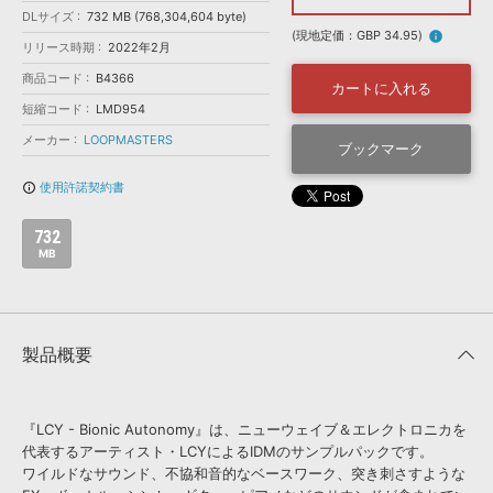
効果音 »
DLサイズ
732 MB (768,304,604 byte)
お問い合わせ »
無償のサウンド
管理ソフト
(現地定価：GBP 34.95)
info
リリース時期
2022年2月
BGM »
商品コード
B4366
カートに入れる
次世代型
ボーカル・エディタ
短縮コード
LMD954
メーカー
LOOPMASTERS
ブックマーク
APS
映像のBGM・
セリフを音声分離
使用許諾契約書
info_outline
SLS
音素材の制作・
ライセンス提供
732
MB
製品概要
『LCY - Bionic Autonomy』は、ニューウェイブ＆エレクトロニカを
代表するアーティスト・LCYによるIDMのサンプルパックです。
ワイルドなサウンド、不協和音的なベースワーク、突き刺さすような