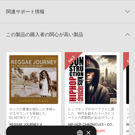
【Loopmasters】計57ブランドのサンプルパックが30%OFF！サ
★2
0%
への表示にも対応しておりません。
マーセール！
★1
0%
関連サポート情報
4GBを超えるデータに関するご注意：
FAT32でフォーマットされた
LOOPMASTERS 製品一覧
HDDには、1ファイル4GBを超えるデータを格納することができま
レビューをもっと見る »
せん。データ容量が4GBを超えるダウンロード製品をご購入いただ
LCY - BIONIC AUTONOMYのサポート情報
Apple社「EXS24」「Sampler」のサンプルパック追加方法
きます際には、NTFSやHFS＋でフォーマットされたHDDをご用意
この製品の購入者の関心が高い製品
いただく必要がございます。
2022.06.06
製品の購入手続き完了後、受注確認メールとシリアルナンバーをお
MIDI形式サンプルパックの追加方法
知らせするメールの2通が送信されます。メールに記載されており
ます説明に沿って、製品のダウンロード／導入を行って下さい。
2022.06.06
サンプルパック製品には、原則として日本語版操作マニュアルをご
Reason Studios社「Reason」及び関連ソフトでのプリセット追
用意しておりません。ご購入後のご不明点や詳細に関するお問い合
加方法
わせなどは
テクニカルサポート
までご連絡ください。
2022.06.06
デモソングは、製品収録サウンドを使ってできることを紹介するた
めのデモンストレーション用の楽曲です。原則として、デモソング
KONTAKT ライブラリのロード方法（Native Access 非対応製
そのものをお使いいただくことはできません。また、デモソングを
品）
構成する全てのサウンドが、サンプルパックに含まれていることを
ロックの要素が加わった本格レ
ヒップホップやローファイに適
シネ
2022.01.21
保証するものではありません。
ゲエサウンドを収録した
した、時代を超えたイーストコ
ック
ELASTIKライブラリ
ーストの雰囲気があるサウンド
ドを
ダウンロード製品という性質上、一切の返品・返金はお受け付け致
を収録
マークのついた情報は、該当する製品のご購入ユーザー様専用となって
REGGAE JOURNEY 4
HIP-HOP CHRONICLES - CONSTRUCTION KITS
しかねます。
おります。ご覧頂くには、該当する製品をご購入頂く必要がございます。
×
¥9,944
¥2,728
¥1,364(50%OFF)
¥9,14