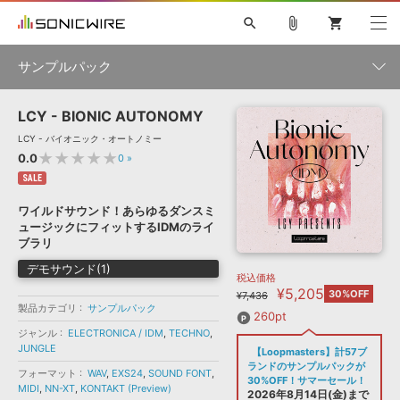
search
attach_file
shopping_cart
サンプルパック
LCY - BIONIC AUTONOMY
初音ミク NT
鏡音リン・レン V4X
巡音ルカ V4X
MEIKO V3
製品一覧
ソフト音源 »
LCY - バイオニック・オートノミー
KAITO V3
VOCALOID
TOONTRACK
SPITFIRE AUDIO
★★★★★
0.0
0
»
VIENNA
EZ DRUMMER 3
SERUM
ライセンスフリーBGM
SALE
プラグイン・エフェクト »
サンプルパックを試そう
ボーカル抜き出し
DUBSTEP
ジャンル
キャンペーン »
ワイルドサウンド！あらゆるダンスミ
ELECTRONICA
EDM
TRANCE
MUTANT
ROUTER.FM
ュージックにフィットするIDMのライ
SONOCA
サンプルパック »
ブラリ
特集 »
製品サポート情報 »
メーカー
デモサウンド(1)
税込価格
ソフト音源
プラグイン・エフェクト
サンプルパック
¥5,205
ソフトウェア／ツール »
30%OFF
¥7,436
ニュースレター »
製品カテゴリ
サンプルパック
DTMガイド »
ソフトウェア／ツール
DAW
効果音
BGM
260pt
音楽カード
製作サービス
フォーマット
ジャンル
ELECTRONICA / IDM
,
TECHNO
,
DAW »
JUNGLE
【Loopmasters】計57ブ
SONICWIREブログ »
FAQ »
ランドのサンプルパックが
フォーマット
WAV
,
EXS24
,
SOUND FONT
,
楽曲配信流通
サービス
30%OFF！サマーセール！
MIDI
,
NN-XT
,
KONTAKT (Preview)
ランキング
2026年8月14日(金)まで