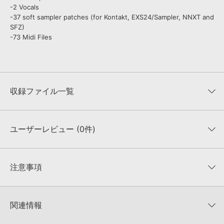
-2 Vocals
-37 soft sampler patches (for Kontakt, EXS24/Sampler, NNXT and
SFZ)
-73 Midi Files
収録ファイル一覧
ユーザーレビュー (0件)
収録ファイル一覧
平均評価
0
★★★★★
注意事項
0
件の評価
KONTAKTフォーマットについて：
サンプルパック製品の
★5
0%
KONTAKTフォーマットは、
製品版KONTAKT（別売）
に読み込ん
関連情報
★4
0%
でお使いいただけます。無償版のKONTAKT PLAYERではお使いい
★3
0%
ただけませんので、ご注意ください。また、「ライブラリ・タブ」