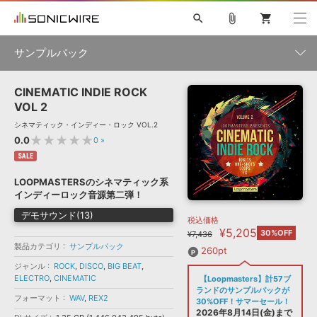
search
attach_file
shopping_cart
サンプルパック
CINEMATIC INDIE ROCK
初音ミク NT
鏡音リン・レン V4X
巡音ルカ V4X
MEIKO V3
製品一覧
ソフト音源 »
VOL 2
KAITO V3
VOCALOID
TOONTRACK
SPITFIRE AUDIO
シネマティック・インディー・ロック VOL.2
VIENNA
EZ DRUMMER 3
SERUM
ライセンスフリーBGM
★★★★★
0.0
0
»
プラグイン・エフェクト »
サンプルパックを試そう
ボーカル抜き出し
DUBSTEP
ジャンル
キャンペーン »
SALE
ELECTRONICA
EDM
TRANCE
MUTANT
ROUTER.FM
LOOPMASTERSのシネマティック系
SONOCA
サンプルパック »
インディーロック音源第二弾！
特集 »
製品サポート情報 »
メーカー
デモサウンド(13)
税込価格
ソフト音源
プラグイン・エフェクト
サンプルパック
¥5,205
ソフトウェア／ツール »
30%OFF
¥7,436
ニュースレター »
DTMガイド »
製品カテゴリ
サンプルパック
ソフトウェア／ツール
DAW
効果音
BGM
260pt
音楽カード
製作サービス
フォーマット
ジャンル
ROCK
,
DISCO
,
BIG BEAT
,
DAW »
ELECTRO
,
CINEMATIC
【Loopmasters】計57ブ
SONICWIREブログ »
FAQ »
ランドのサンプルパックが
楽曲配信流通
サービス
フォーマット
WAV
,
REX2
30%OFF！サマーセール！
ランキング
2026年8月14日(金)まで