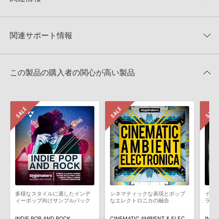
★4
0%
でお使いいただけます。無償版のKONTAKT PLAYERではお使いい
★3
0%
ただけませんので、ご注意ください。また、「ライブラリ・タブ」
【Loopmasters】計57ブランドのサンプルパックが30%OFF！サ
★2
0%
への表示にも対応しておりません。
マーセール！
★1
0%
関連サポート情報
4GBを超えるデータに関するご注意：
FAT32でフォーマットされた
LOOPMASTERS 製品一覧
HDDには、1ファイル4GBを超えるデータを格納することができま
レビューをもっと見る »
せん。データ容量が4GBを超えるダウンロード製品をご購入いただ
CINEMATIC INDIE ROCK VOL 2のサポート情報
Reason Studios社「Reason」及び関連ソフトでのプリセット追
きます際には、NTFSやHFS＋でフォーマットされたHDDをご用意
この製品の購入者の関心が高い製品
加方法
いただく必要がございます。
2022.06.06
製品の購入手続き完了後、受注確認メールとシリアルナンバーをお
知らせするメールの2通が送信されます。メールに記載されており
マークのついた情報は、該当する製品のご購入ユーザー様専用となって
ます説明に沿って、製品のダウンロード／導入を行って下さい。
おります。ご覧頂くには、該当する製品をご購入頂く必要がございます。
サンプルパック製品には、原則として日本語版操作マニュアルをご
用意しておりません。ご購入後のご不明点や詳細に関するお問い合
CINEMATIC INDIE ROCK VOL 2のサポート情報
わせなどは
テクニカルサポート
までご連絡ください。
デモソングは、製品収録サウンドを使ってできることを紹介するた
めのデモンストレーション用の楽曲です。原則として、デモソング
そのものをお使いいただくことはできません。また、デモソングを
構成する全てのサウンドが、サンプルパックに含まれていることを
多様なスタイルに適したインデ
シネマティックな表現とポップ
イン
保証するものではありません。
ィーポップ向けサンプルパック
なエレクトロニカの融合
ラク
ダウンロード製品という性質上、一切の返品・返金はお受け付け致
INDIE POP AND ROCK
CINEMATIC AMBIENT & ELECTRONICA
INDI