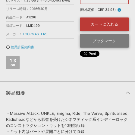
効果音 »
DLサイズ
1.35 GB (1,446,043,495 byte)
お問い合わせ »
リリース時期
2016年10月
無償のサウンド
管理ソフト
(現地定価：GBP 34.95)
info
商品コード
A1296
BGM »
カートに入れる
短縮コード
LMD499
次世代型
ボーカル・エディタ
メーカー
LOOPMASTERS
ブックマーク
APS
映像のBGM・
セリフを音声分離
使用許諾契約書
info_outline
1.3
SLS
音素材の制作・
ライセンス提供
GB
製品概要
・Massive Attack, UNKLE, Enigma, Ride, The Verve, Spiritualised,
Radioheadなどから影響を受けたシネマティック系インディーロック
のコンストラクション・キットを10種類収録
・キット内はパートや展開ごとに分けて収録