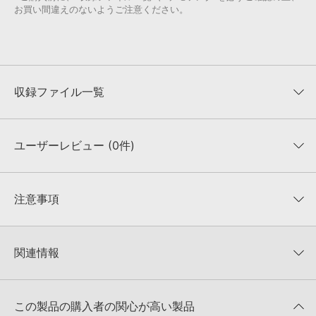
お買い間違えのないようご注意ください。
収録ファイル一覧
ユーザーレビュー (0件)
収録ファイル一覧
平均評価
0
★★★★★
注意事項
0
件の評価
KONTAKTフォーマットについて：
サンプルパック製品の
★5
0%
KONTAKTフォーマットは、
製品版KONTAKT（別売）
に読み込ん
関連情報
★4
0%
でお使いいただけます。無償版のKONTAKT PLAYERではお使いい
★3
0%
ただけませんので、ご注意ください。また、「ライブラリ・タブ」
FAKULTY STUDIOS 製品一覧
★2
0%
への表示にも対応しておりません。
★1
0%
この製品の購入者の関心が高い製品
4GBを超えるデータに関するご注意：
FAT32でフォーマットされた