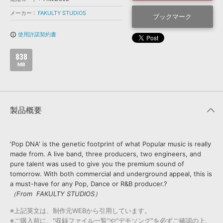
効果音 »
お問い合わせ »
メーカー
FAKULTY STUDIOS
無償のサウンド
管理ソフト
ブックマーク
BGM »
使用許諾契約書
info_outline
次世代型
ボーカル・エディタ
838
MB
APS
映像のBGM・
セリフを音声分離
SLS
音素材の制作・
ライセンス提供
製品概要
'Pop DNA' is the genetic footprint of what Popular music is really
made from. A live band, three producers, two engineers, and
pure talent was used to give you the premium sound of
tomorrow. With both commercial and underground appeal, this is
a must-have for any Pop, Dance or R&B producer.?
（From FAKULTY STUDIOS）
※上記英文は、制作元WEBから引用しています。
※ご購入前に、"収録ファイル一覧"や"デモソング"を必ずご確認の上、