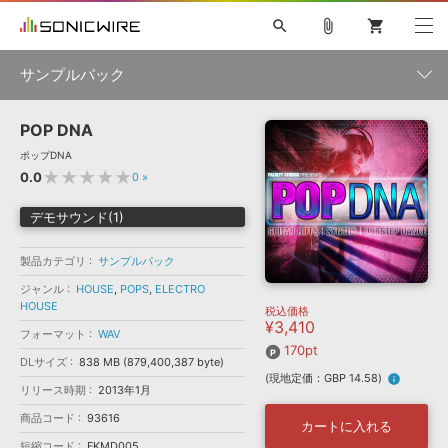
search
attach_file
shopping_cart
サンプルパック
POP DNA
初音ミク NT
鏡音リン・レン V4X
巡音ルカ V4X
MEIKO V3
製品一覧
ソフト音源 »
ポップDNA
KAITO V3
VOCALOID
TOONTRACK
SPITFIRE AUDIO
★★★★★
0.0
0
»
VIENNA
EZ DRUMMER 3
SERUM
ライセンスフリーBGM
プラグイン・エフェクト »
サンプルパックを試そう
ボーカル抜き出し
DUBSTEP
ジャンル
デモサウンド(1)
キャンペーン »
ELECTRONICA
EDM
TRANCE
MUTANT
ROUTER.FM
製品カテゴリ
サンプルパック
SONOCA
サンプルパック »
特集 »
製品サポート情報 »
メーカー
ジャンル
HOUSE
,
POPS
,
ELECTRO
HOUSE
税込価格
ソフト音源
プラグイン・エフェクト
サンプルパック
¥3,410
ソフトウェア／ツール »
フォーマット
WAV
ニュースレター »
DTMガイド »
170pt
ソフトウェア／ツール
DAW
効果音
BGM
音楽カード
製作サービス
DLサイズ
838 MB (879,400,387 byte)
フォーマット
(現地定価：GBP 14.58)
info
DAW »
リリース時期
2013年1月
SONICWIREブログ »
FAQ »
商品コード
93616
楽曲配信流通
サービス
カートに入れる
ランキング
短縮コード
FKMD005