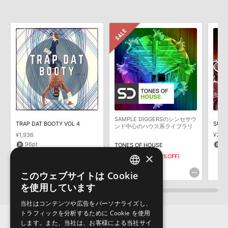
HDDには、1ファイル4GBを超えるデータを格納することができま
レビューをもっと見る »
せん。データ容量が4GBを超えるダウンロード製品をご購入いただ
きます際には、NTFSやHFS＋でフォーマットされたHDDをご用意
いただく必要がございます。
製品の購入手続き完了後、受注確認メールとシリアルナンバーをお
知らせするメールの2通が送信されます。メールに記載されており
ます説明に沿って、製品のダウンロード／導入を行って下さい。
サンプルパック製品には、原則として日本語版操作マニュアルをご
用意しておりません。ご購入後のご不明点や詳細に関するお問い合
わせなどは
テクニカルサポート
までご連絡ください。
SAMPLE DIGGERSのシンセサウ
デモソングは、製品収録サウンドを使ってできることを紹介するた
TRAP DAT BOOTY VOL 4
ンド中心のハウス系ライブラリ
めのデモンストレーション用の楽曲です。原則として、デモソング
¥1,936
¥2,5
そのものをお使いいただくことはできません。また、デモソングを
96pt
1
TONES OF HOUSE
構成する全てのサウンドが、サンプルパックに含まれていることを
×
¥6,369
¥4,458(30%OFF)
保証するものではありません。
133pt
このウェブサイトは Cookie
ENGLISH
ダウンロード製品という性質上、一切の返品・返金はお受け付け致
を使用しています
しかねます。
JAPANESE
当社はコンテンツや広告をパーソナライズし、
トラフィックを分析するために Cookie を使用
します。また、当社は、お客様による当社サイ