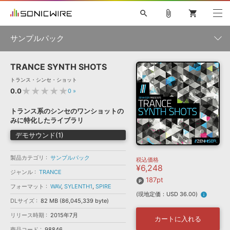
search
attach_file
shopping_cart
サンプルパック
TRANCE SYNTH SHOTS
初音ミク NT
鏡音リン・レン V4X
巡音ルカ V4X
MEIKO V3
製品一覧
ソフト音源 »
トランス・シンセ・ショット
KAITO V3
VOCALOID
TOONTRACK
SPITFIRE AUDIO
★★★★★
0.0
0
»
VIENNA
EZ DRUMMER 3
SERUM
ライセンスフリーBGM
プラグイン・エフェクト »
サンプルパックを試そう
ボーカル抜き出し
DUBSTEP
ジャンル
トランス系のシンセのワンショットの
キャンペーン »
みに特化したライブラリ
ELECTRONICA
EDM
TRANCE
MUTANT
ROUTER.FM
デモサウンド(1)
SONOCA
サンプルパック »
特集 »
製品サポート情報 »
メーカー
製品カテゴリ
サンプルパック
税込価格
ソフト音源
プラグイン・エフェクト
サンプルパック
¥6,248
ソフトウェア／ツール »
ジャンル
TRANCE
ニュースレター »
DTMガイド »
187pt
ソフトウェア／ツール
DAW
効果音
BGM
音楽カード
製作サービス
フォーマット
WAV
,
SYLENTH1
,
SPIRE
フォーマット
(現地定価：USD 36.00)
info
DAW »
DLサイズ
82 MB (86,045,339 byte)
SONICWIREブログ »
FAQ »
リリース時期
2015年7月
楽曲配信流通
サービス
カートに入れる
ランキング
商品コード
98846