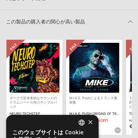
4GBを超えるデータに関するご注意：
FAT32でフォーマットされた
HDDには、1ファイル4GBを超えるデータを格納することができま
レビューをもっと見る »
せん。データ容量が4GBを超えるダウンロード製品をご購入いただ
Reveal Sound社『SPIRE』のプリセット追加方法
きます際には、NTFSやHFS＋でフォーマットされたHDDをご用意
この製品の購入者の関心が高い製品
いただく必要がございます。
2022.06.06
製品の購入手続き完了後、受注確認メールとシリアルナンバーをお
LennarDigital社「Sylenth1」のプリセット追加方法
知らせするメールの2通が送信されます。メールに記載されており
ます説明に沿って、製品のダウンロード／導入を行って下さい。
2022.06.06
サンプルパック製品には、原則として日本語版操作マニュアルをご
マークのついた情報は、該当する製品のご購入ユーザー様専用となって
用意しておりません。ご購入後のご不明点や詳細に関するお問い合
おります。ご覧頂くには、該当する製品をご購入頂く必要がございます。
わせなどは
テクニカルサポート
までご連絡ください。
デモソングは、製品収録サウンドを使ってできることを紹介するた
TRANCE SYNTH SHOTSのサポート情報
めのデモンストレーション用の楽曲です。原則として、デモソング
そのものをお使いいただくことはできません。また、デモソングを
構成する全てのサウンドが、サンプルパックに含まれていることを
ダークで近未来的なサウンドの
M.I.K.E. Pushによるトランス素
トラ
保証するものではありません。
ドラムンベース向けサンプルパ
材集
的な5
ック
とMI
ダウンロード製品という性質上、一切の返品・返金はお受け付け致
NEURO TECHSTEP
M.I.K.E. PUSH ORIGINS OF TRANCE
TRAN
しかねます。
×
¥6,380
¥4,466(30%OFF)
¥5,841
¥2,920(50%OFF)
¥2,3
133pt
146pt
5
このウェブサイトは Cookie
ENGLISH