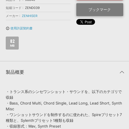
効果音 »
お問い合わせ »
短縮コード
ZEND039
無償のサウンド
管理ソフト
ブックマーク
メーカー
ZENHISER
BGM »
次世代型
ボーカル・エディタ
使用許諾契約書
info_outline
82
APS
映像のBGM・
セリフを音声分離
MB
SLS
音素材の制作・
ライセンス提供
製品概要
・トランス系のシンセワンショット・サウンドを、以下のカテゴリで
収録
・Bass, Chord Multi, Chord Single, Lead Long, Lead Short, Synth
Misc
・ワンショットサウンドを制作するのに使われた、Spireプリセット7
種類と、Sylenthプリセット1種類も収録
・収録形式：Wav, Synth Preset