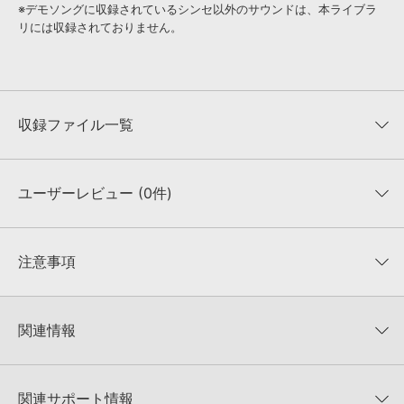
※デモソングに収録されているシンセ以外のサウンドは、本ライブラ
リには収録されておりません。
収録ファイル一覧
ユーザーレビュー (0件)
収録ファイル一覧
平均評価
0
★★★★★
注意事項
0
件の評価
KONTAKTフォーマットについて：
サンプルパック製品の
★5
0%
KONTAKTフォーマットは、
製品版KONTAKT（別売）
に読み込ん
関連情報
★4
0%
でお使いいただけます。無償版のKONTAKT PLAYERではお使いい
★3
0%
ただけませんので、ご注意ください。また、「ライブラリ・タブ」
ZENHISER 製品一覧
★2
0%
への表示にも対応しておりません。
★1
0%
関連サポート情報
TRANCE SYNTH SHOTSのサポート情報