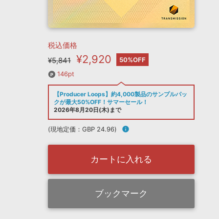
税込価格
¥2,920
¥5,841
50%OFF
146pt
【Producer Loops】約4,000製品のサンプルパッ
クが最大50%OFF！サマーセール！
2026年8月20日(木)まで
(現地定価：GBP 24.96)
info
カートに入れる
ブックマーク