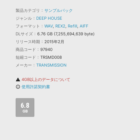
製品カテゴリ
サンプルパック
ジャンル
DEEP HOUSE
フォーマット
WAV
,
REX2
,
Refill
,
AIFF
DLサイズ
6.76 GB (7,255,694,639 byte)
リリース時期
2015年2月
商品コード
97940
短縮コード
TRSMD008
メーカー
TRANSMISSION
4GB以上のデータについて
warning
使用許諾契約書
info_outline
6.8
GB