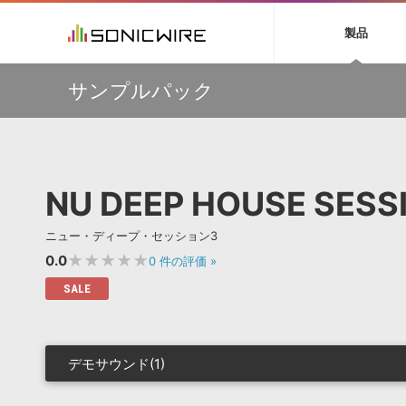
初音ミク NT
鏡音リン・レン V
製品
EZ DRUMMER 3
SERUM
ラ
ソフト音源 »
キャンペーン »
製品サポート情報 »
プラグ
特集 »
DTMガ
サンプルパック
音楽ダウンロードカード製作サービス
独立系ミ
ソフト音源
プラグ
製品一覧
【50％OFF】Soundiron 期間限定セール！人気のクワイ
VOCALOID4 ENGINE製品サポート
製品一覧
特集一覧
DTM初心
ービス
ヤ音源、ストリングス音源が特別価格！
EZ DRUMMER ENGINE製品サポート
楽器＆カテゴリ
カテゴリ
インタビ
サンプル
Audiomodern Summer Sale！全製品35％OFF！
KONTAKT PLAYER 5製品サポート
メーカー
メーカー
TIPS記事
万物を創造するシンセ『Avenger 2』や拡張音源が
VIENNA INSTRUMENTS製品サポート
バーチャルシ
33％OFF！Vengeance Soundサマーセール！
エンジン
ランキン
APS
SLS
NU DEEP HOUSE SESS
サウンド・ラ
【AudioThing】古典的なラテン・サウンドを収録した
ランキング
『LATIN PERCUSSION』が51％OFF！
オーディオ・
BGMやセリフの抽出・削除を実現する音声
製品の仕様
【HEAVYOCITY】サマーセール Reloaded！シネマティ
サンプルパッ
ニュー・ディープ・セッション3
分離サービス
規制作・
ック音源 / エフェクト最大75%OFF！
★★★★★
0.0
0
件の評価
»
DAW »
効果音 
SALE
Ableton Live
製品一覧
Bitwig
カテゴリ
Cubase
メーカー
デモサウンド(1)
FL Studio
ランキン
SoundBridge
シングル