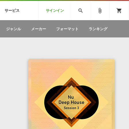
CK
SPITFIRE AUDIO
VIENNA
search
attach_file
shopping_cart
サービス
サインイン
BSTEP
ELECTRONICA
EDM
ソフトウェア／ツール »
SONICWIREブログ »
お問い合わせ »
ジャンル
メーカー
フォーマット
ランキング
のための無
ボーカルパートの制作が自由自在な、次世代
W
効果音
BGM
型ボーカル・エディタ
製品一覧
テクニカルサポート窓口
カテゴリ
製品購入前のご質問・ご相談
メーカー
ランキング