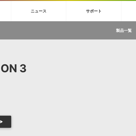
4X
巡音ルカ V4X
MEIKO V3
KAITO V3
VOCALOID
TOONTRA
ニュース
サポート
イセンスフリーBGM
サンプルパックを試そう
ボーカル抜き出し
DU
FAQ »
イン・エフェクト »
イド »
サンプルパック »
ニュースレター »
TRANCE
MUTANT
ROUTER.FM
SONOCA
製品一覧
サウンド素材の効率的な一元管理
ュージシャン向けの楽曲配信流通サ
Piapro Studio / Vocaloid4関連
イン・エフェクト
サンプルパック
ソフトウェア／ツール
DA
償ソフトウェア
者ガイド
製品一覧
バックナンバー一覧
初音ミク V4X関連
ュー一覧
パックを体験してみよう
ジャンル
購読のお申し込み
EZdrummer 3関連
一覧
メーカー
VIENNA関連
ンガー・ラインナップ
グ
フォーマット
ION 3
イセンシング・サービス
オンラインストアガイド
ランキング
プロセッシング・サービス
ヘルプ
や要件に応じたBGM/効果音の新
クを試そう！
ライセンス提供
BGM »
»
製品一覧
ジャンル
メーカー
ランキング
グ
シングルBGM
効果音