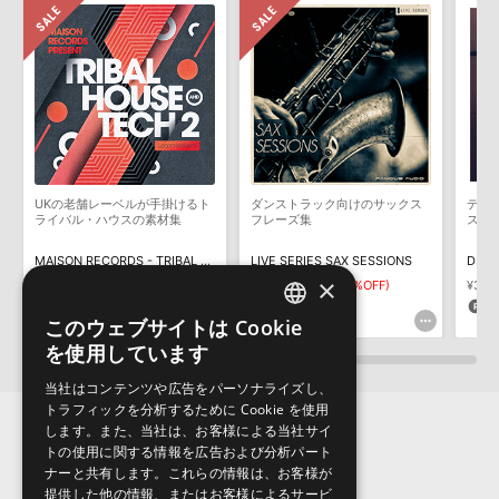
きます際には、NTFSやHFS＋でフォーマットされたHDDをご用意
いただく必要がございます。
製品の購入手続き完了後、受注確認メールとシリアルナンバーをお
知らせするメールの2通が送信されます。メールに記載されており
ます説明に沿って、製品のダウンロード／導入を行って下さい。
サンプルパック製品には、原則として日本語版操作マニュアルをご
用意しておりません。ご購入後のご不明点や詳細に関するお問い合
わせなどは
テクニカルサポート
までご連絡ください。
UKの老舗レーベルが手掛けるト
ダンストラック向けのサックス
ディ
デモソングは、製品収録サウンドを使ってできることを紹介するた
ライバル・ハウスの素材集
フレーズ集
ス・
めのデモンストレーション用の楽曲です。原則として、デモソング
そのものをお使いいただくことはできません。また、デモソングを
MAISON RECORDS - TRIBAL HOUSE & TECH 2
LIVE SERIES SAX SESSIONS
DEEP
構成する全てのサウンドが、サンプルパックに含まれていることを
×
¥7,458
¥5,220(30%OFF)
¥6,391
¥4,473(30%OFF)
¥3,19
保証するものではありません。
261pt
134pt
9
このウェブサイトは Cookie
ENGLISH
ダウンロード製品という性質上、一切の返品・返金はお受け付け致
を使用しています
しかねます。
JAPANESE
当社はコンテンツや広告をパーソナライズし、
トラフィックを分析するために Cookie を使用
します。また、当社は、お客様による当社サイ
トの使用に関する情報を広告および分析パート
ナーと共有します。これらの情報は、お客様が
提供した他の情報、またはお客様によるサービ