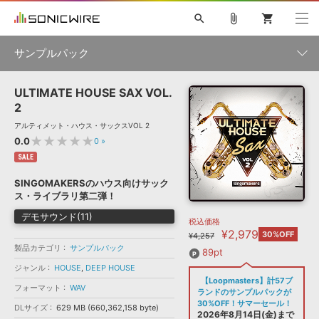
search
attach_file
shopping_cart
サンプルパック
ULTIMATE HOUSE SAX VOL.
初音ミク NT
鏡音リン・レン V4X
巡音ルカ V4X
MEIKO V3
製品一覧
ソフト音源 »
2
KAITO V3
VOCALOID
TOONTRACK
SPITFIRE AUDIO
アルティメット・ハウス・サックスVOL 2
VIENNA
EZ DRUMMER 3
SERUM
ライセンスフリーBGM
★★★★★
0.0
0
»
プラグイン・エフェクト »
サンプルパックを試そう
ボーカル抜き出し
DUBSTEP
ジャンル
キャンペーン »
SALE
ELECTRONICA
EDM
TRANCE
MUTANT
ROUTER.FM
SINGOMAKERSのハウス向けサック
SONOCA
サンプルパック »
ス・ライブラリ第二弾！
特集 »
製品サポート情報 »
メーカー
デモサウンド(11)
税込価格
ソフト音源
プラグイン・エフェクト
サンプルパック
¥2,979
ソフトウェア／ツール »
30%OFF
¥4,257
ニュースレター »
DTMガイド »
製品カテゴリ
サンプルパック
ソフトウェア／ツール
DAW
効果音
BGM
89pt
音楽カード
製作サービス
フォーマット
ジャンル
HOUSE
,
DEEP HOUSE
DAW »
【Loopmasters】計57ブ
SONICWIREブログ »
フォーマット
WAV
FAQ »
ランドのサンプルパックが
楽曲配信流通
サービス
30%OFF！サマーセール！
DLサイズ
629 MB (660,362,158 byte)
ランキング
2026年8月14日(金)まで