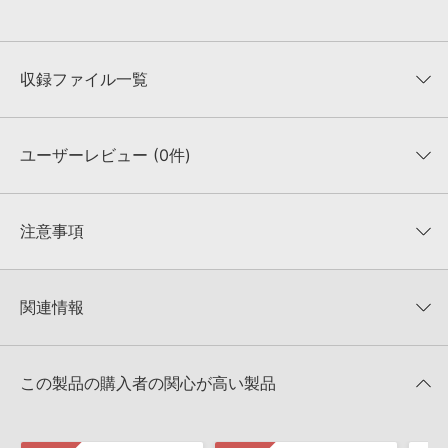
収録ファイル一覧
ユーザーレビュー (0件)
収録ファイル一覧
平均評価
0
★★★★★
注意事項
0
件の評価
KONTAKTフォーマットについて：
サンプルパック製品の
★5
0%
KONTAKTフォーマットは、
製品版KONTAKT（別売）
に読み込ん
関連情報
★4
0%
でお使いいただけます。無償版のKONTAKT PLAYERではお使いい
★3
0%
ただけませんので、ご注意ください。また、「ライブラリ・タブ」
【Loopmasters】計57ブランドのサンプルパックが30%OFF！サ
★2
0%
への表示にも対応しておりません。
マーセール！
★1
0%
この製品の購入者の関心が高い製品
4GBを超えるデータに関するご注意：
FAT32でフォーマットされた
SINGOMAKERS 製品一覧
HDDには、1ファイル4GBを超えるデータを格納することができま
レビューをもっと見る »
せん。データ容量が4GBを超えるダウンロード製品をご購入いただ