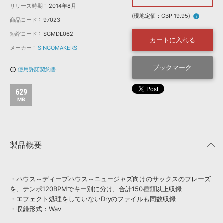
効果音 »
リリース時期
2014年8月
お問い合わせ »
無償のサウンド
管理ソフト
(現地定価：GBP 19.95)
info
商品コード
97023
BGM »
短縮コード
SGMDL062
カートに入れる
次世代型
ボーカル・エディタ
メーカー
SINGOMAKERS
ブックマーク
使用許諾契約書
info_outline
APS
映像のBGM・
セリフを音声分離
629
MB
SLS
音素材の制作・
ライセンス提供
製品概要
・ハウス～ディープハウス～ニュージャズ向けのサックスのフレーズ
を、テンポ120BPMでキー別に分け、合計150種類以上収録
・エフェクト処理をしていないDryのファイルも同数収録
・収録形式：Wav