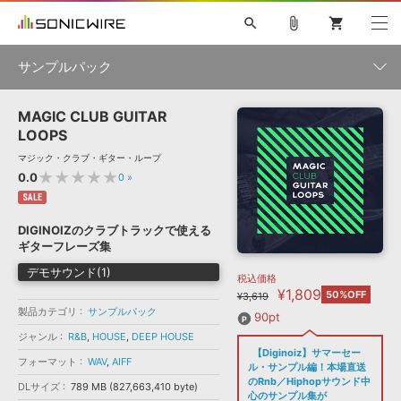
search
attach_file
shopping_cart
サンプルパック
MAGIC CLUB GUITAR
初音ミク NT
鏡音リン・レン V4X
巡音ルカ V4X
MEIKO V3
製品一覧
ソフト音源 »
LOOPS
KAITO V3
VOCALOID
TOONTRACK
SPITFIRE AUDIO
マジック・クラブ・ギター・ループ
VIENNA
EZ DRUMMER 3
SERUM
ライセンスフリーBGM
★★★★★
0.0
0
»
プラグイン・エフェクト »
サンプルパックを試そう
ボーカル抜き出し
DUBSTEP
ジャンル
キャンペーン »
SALE
ELECTRONICA
EDM
TRANCE
MUTANT
ROUTER.FM
DIGINOIZのクラブトラックで使える
SONOCA
サンプルパック »
ギターフレーズ集
特集 »
製品サポート情報 »
メーカー
デモサウンド(1)
税込価格
ソフト音源
プラグイン・エフェクト
サンプルパック
¥1,809
ソフトウェア／ツール »
50%OFF
¥3,619
ニュースレター »
DTMガイド »
製品カテゴリ
サンプルパック
ソフトウェア／ツール
DAW
効果音
BGM
90pt
音楽カード
製作サービス
フォーマット
ジャンル
R&B
,
HOUSE
,
DEEP HOUSE
DAW »
【Diginoiz】サマーセー
SONICWIREブログ »
フォーマット
WAV
,
AIFF
FAQ »
ル・サンプル編！本場直送
楽曲配信流通
サービス
のRnb／Hiphopサウンド中
DLサイズ
789 MB (827,663,410 byte)
ランキング
心のサンプル集が