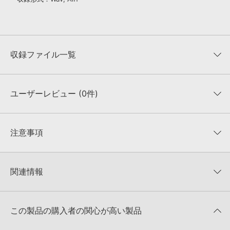
収録ファイル一覧
ユーザーレビュー (0件)
収録ファイル一覧
平均評価
0
★★★★★
注意事項
0
件の評価
KONTAKTフォーマットについて：
サンプルパック製品の
★5
0%
KONTAKTフォーマットは、
製品版KONTAKT（別売）
に読み込ん
関連情報
★4
0%
でお使いいただけます。無償版のKONTAKT PLAYERではお使いい
★3
0%
ただけませんので、ご注意ください。また、「ライブラリ・タブ」
【Diginoiz】サマーセール・サンプル編！Rnb／Hiphopサウンド中
★2
0%
への表示にも対応しておりません。
心のサンプル集が50%OFF！
★1
0%
この製品の購入者の関心が高い製品
4GBを超えるデータに関するご注意：
FAT32でフォーマットされた
DIGINOIZ 製品一覧
HDDには、1ファイル4GBを超えるデータを格納することができま
レビューをもっと見る »