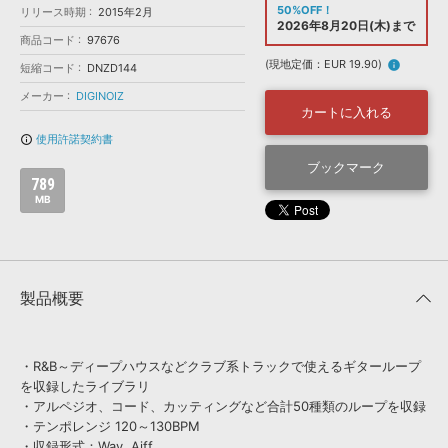
効果音 »
50%OFF！
リリース時期
2015年2月
お問い合わせ »
2026年8月20日(木)まで
無償のサウンド
管理ソフト
商品コード
97676
BGM »
(現地定価：EUR 19.90)
info
短縮コード
DNZD144
次世代型
ボーカル・エディタ
メーカー
DIGINOIZ
カートに入れる
使用許諾契約書
info_outline
APS
映像のBGM・
セリフを音声分離
ブックマーク
789
MB
SLS
音素材の制作・
ライセンス提供
製品概要
・R&B～ディープハウスなどクラブ系トラックで使えるギターループ
を収録したライブラリ
・アルペジオ、コード、カッティングなど合計50種類のループを収録
・テンポレンジ 120～130BPM
・収録形式：Wav, Aiff