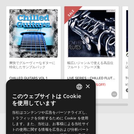
せん。データ容量が4GBを超えるダウンロード製品をご購入いただ
きます際には、NTFSやHFS＋でフォーマットされたHDDをご用意
いただく必要がございます。
製品の購入手続き完了後、受注確認メールとシリアルナンバーをお
知らせするメールの2通が送信されます。メールに記載されており
ます説明に沿って、製品のダウンロード／導入を行って下さい。
サンプルパック製品には、原則として日本語版操作マニュアルをご
用意しておりません。ご購入後のご不明点や詳細に関するお問い合
わせなどは
テクニカルサポート
までご連絡ください。
爽快でグルーヴィーなギターに
幅広いジャンルで使える高品位
トラ
デモソングは、製品収録サウンドを使ってできることを紹介するた
特化したサンプルパック
フルート・フレーズ集
込む
めのデモンストレーション用の楽曲です。原則として、デモソング
そのものをお使いいただくことはできません。また、デモソングを
CHILLED GUITARS VOL 1
LIVE SERIES - CHILLED FLUTES
TOTA
構成する全てのサウンドが、サンプルパックに含まれていることを
×
¥1,441
¥6,369
¥4,458(30%OFF)
¥5,3
保証するものではありません。
72pt
133pt
1
このウェブサイトは Cookie
ENGLISH
ダウンロード製品という性質上、一切の返品・返金はお受け付け致
を使用しています
しかねます。
JAPANESE
当社はコンテンツや広告をパーソナライズし、
トラフィックを分析するために Cookie を使用
します。また、当社は、お客様による当社サイ
トの使用に関する情報を広告および分析パート