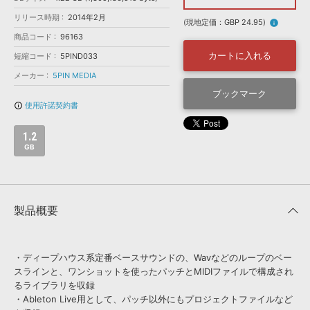
効果音 »
お問い合わせ »
リリース時期
2014年2月
無償のサウンド
管理ソフト
(現地定価：GBP 24.95)
info
商品コード
96163
BGM »
カートに入れる
短縮コード
5PIND033
次世代型
ボーカル・エディタ
メーカー
5PIN MEDIA
ブックマーク
APS
映像のBGM・
セリフを音声分離
使用許諾契約書
info_outline
1.2
SLS
音素材の制作・
ライセンス提供
GB
製品概要
・ディープハウス系定番ベースサウンドの、Wavなどのループのベー
スラインと、ワンショットを使ったパッチとMIDIファイルで構成され
るライブラリを収録
・Ableton Live用として、パッチ以外にもプロジェクトファイルなど