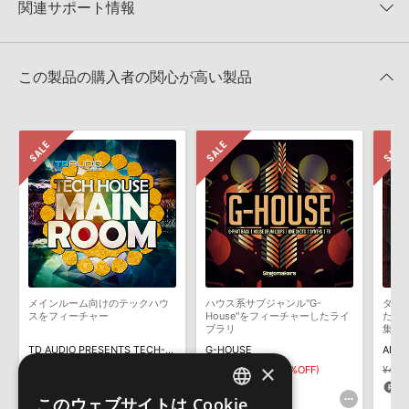
マーセール！
★1
0%
関連サポート情報
4GBを超えるデータに関するご注意：
FAT32でフォーマットされた
5PIN MEDIA 製品一覧
HDDには、1ファイル4GBを超えるデータを格納することができま
レビューをもっと見る »
せん。データ容量が4GBを超えるダウンロード製品をご購入いただ
DEEP HOUSE BASSのサポート情報
Steinberg社「HALion」のプリセット追加方法
きます際には、NTFSやHFS＋でフォーマットされたHDDをご用意
この製品の購入者の関心が高い製品
いただく必要がございます。
2022.06.06
製品の購入手続き完了後、受注確認メールとシリアルナンバーをお
Apple社「EXS24」「Sampler」のサンプルパック追加方法
知らせするメールの2通が送信されます。メールに記載されており
ます説明に沿って、製品のダウンロード／導入を行って下さい。
2022.06.06
サンプルパック製品には、原則として日本語版操作マニュアルをご
MIDI形式サンプルパックの追加方法
用意しておりません。ご購入後のご不明点や詳細に関するお問い合
2022.06.06
わせなどは
テクニカルサポート
までご連絡ください。
デモソングは、製品収録サウンドを使ってできることを紹介するた
Reason Studios社「Reason」及び関連ソフトでのプリセット追
めのデモンストレーション用の楽曲です。原則として、デモソング
加方法
そのものをお使いいただくことはできません。また、デモソングを
2022.06.06
構成する全てのサウンドが、サンプルパックに含まれていることを
メインルーム向けのテックハウ
ハウス系サブジャンル"G-
ダー
保証するものではありません。
スをフィーチャー
House"をフィーチャーしたライ
たAb
KONTAKT ライブラリのロード方法（Native Access 非対応製
ブラリ
集！
ダウンロード製品という性質上、一切の返品・返金はお受け付け致
品）
TD AUDIO PRESENTS TECH-HOUSE MAINROOM
G-HOUSE
しかねます。
×
¥2,970
¥2,079(30%OFF)
¥6,391
¥4,473(30%OFF)
¥4,2
2022.01.21
62pt
134pt
8
このウェブサイトは Cookie
マークのついた情報は、該当する製品のご購入ユーザー様専用となって