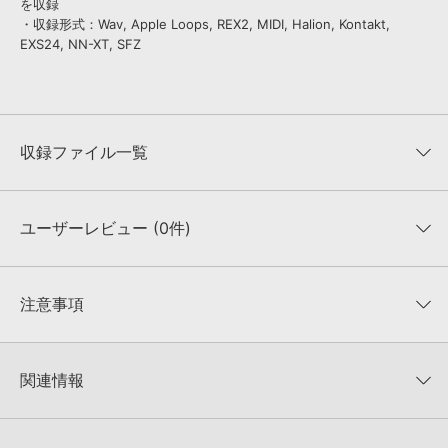
を収録
・収録形式：Wav, Apple Loops, REX2, MIDI, Halion, Kontakt,
EXS24, NN-XT, SFZ
収録ファイル一覧
ユーザーレビュー (0件)
収録ファイル一覧
平均評価
0
★★★★★
注意事項
0
件の評価
KONTAKTフォーマットについて：
サンプルパック製品の
★5
0%
KONTAKTフォーマットは、
製品版KONTAKT（別売）
に読み込ん
関連情報
★4
0%
でお使いいただけます。無償版のKONTAKT PLAYERではお使いい
★3
0%
ただけませんので、ご注意ください。また、「ライブラリ・タブ」
【Loopmasters】計57ブランドのサンプルパックが30%OFF！サ
★2
0%
への表示にも対応しておりません。