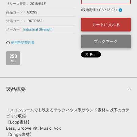
効果音 »
リリース時期
2016年4月
お問い合わせ »
無償のサウンド
管理ソフト
(現地定価：GBP 13.95)
info
商品コード
A0293
BGM »
短縮コード
IDSTD182
カートに入れる
次世代型
ボーカル・エディタ
メーカー
Industrial Strength
ブックマーク
使用許諾契約書
info_outline
APS
映像のBGM・
セリフを音声分離
250
MB
SLS
音素材の制作・
ライセンス提供
製品概要
・メインルームでも映えるテックハウス系サウンド素材を以下のカテ
ゴリで収録
【Loop素材】
Bass, Groove Kit, Music, Vox
【Single素材】