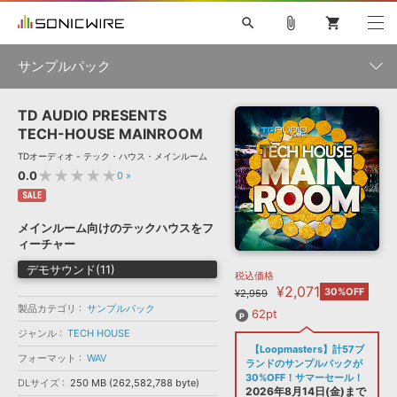
search
attach_file
shopping_cart
サンプルパック
TD AUDIO PRESENTS
初音ミク NT
鏡音リン・レン V4X
巡音ルカ V4X
MEIKO V3
製品一覧
ソフト音源 »
TECH-HOUSE MAINROOM
KAITO V3
VOCALOID
TOONTRACK
SPITFIRE AUDIO
TDオーディオ - テック・ハウス・メインルーム
VIENNA
EZ DRUMMER 3
SERUM
ライセンスフリーBGM
★★★★★
0.0
0
»
プラグイン・エフェクト »
サンプルパックを試そう
ボーカル抜き出し
DUBSTEP
ジャンル
キャンペーン »
SALE
ELECTRONICA
EDM
TRANCE
MUTANT
ROUTER.FM
メインルーム向けのテックハウスをフ
SONOCA
サンプルパック »
ィーチャー
特集 »
製品サポート情報 »
メーカー
デモサウンド(11)
税込価格
ソフト音源
プラグイン・エフェクト
サンプルパック
¥2,071
ソフトウェア／ツール »
30%OFF
¥2,959
ニュースレター »
DTMガイド »
製品カテゴリ
サンプルパック
ソフトウェア／ツール
DAW
効果音
BGM
62pt
音楽カード
製作サービス
フォーマット
ジャンル
TECH HOUSE
DAW »
【Loopmasters】計57ブ
SONICWIREブログ »
フォーマット
WAV
FAQ »
ランドのサンプルパックが
楽曲配信流通
サービス
30%OFF！サマーセール！
DLサイズ
250 MB (262,582,788 byte)
ランキング
2026年8月14日(金)まで