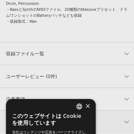
Drum, Percussion
・BassとSynthのMIDIファイル、20種類のMassiveプリセット、ドラ
ムワンショットのBatteryパッチなども収録
・収録形式：Wav
収録ファイル一覧
ユーザーレビュー (0件)
収録ファイル一覧
平均評価
0
★★★★★
注意事項
×
0
件の評価
KONTAKTフォーマットについて：
サンプルパック製品の
このウェブサイトは Cookie
ENGLISH
★5
0%
KONTAKTフォーマットは、
製品版KONTAKT（別売）
に読み込ん
関連情報
を使用しています
★4
0%
でお使いいただけます。無償版のKONTAKT PLAYERではお使いい
JAPANESE
★3
0%
ただけませんので、ご注意ください。また、「ライブラリ・タブ」
当社はコンテンツや広告をパーソナライズし、