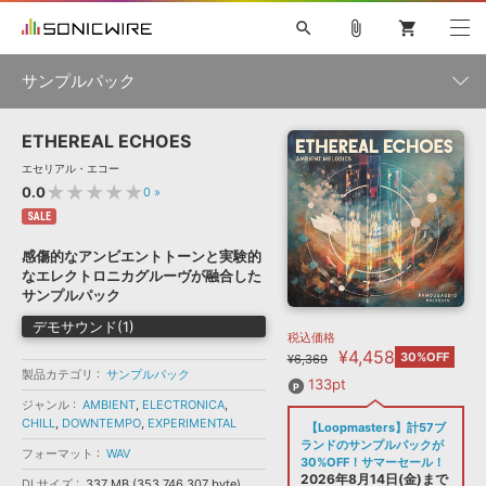
search
attach_file
shopping_cart
サンプルパック
ETHEREAL ECHOES
初音ミク NT
鏡音リン・レン V4X
巡音ルカ V4X
MEIKO V3
製品一覧
ソフト音源 »
エセリアル・エコー
KAITO V3
VOCALOID
TOONTRACK
SPITFIRE AUDIO
★★★★★
0.0
0
»
VIENNA
EZ DRUMMER 3
SERUM
ライセンスフリーBGM
SALE
プラグイン・エフェクト »
サンプルパックを試そう
ボーカル抜き出し
DUBSTEP
ジャンル
キャンペーン »
感傷的なアンビエントトーンと実験的
ELECTRONICA
EDM
TRANCE
MUTANT
ROUTER.FM
なエレクトロニカグルーヴが融合した
SONOCA
サンプルパック »
サンプルパック
特集 »
製品サポート情報 »
メーカー
デモサウンド(1)
税込価格
ソフト音源
プラグイン・エフェクト
サンプルパック
¥4,458
ソフトウェア／ツール »
30%OFF
¥6,369
ニュースレター »
製品カテゴリ
サンプルパック
DTMガイド »
ソフトウェア／ツール
DAW
効果音
BGM
133pt
音楽カード
製作サービス
フォーマット
ジャンル
AMBIENT
,
ELECTRONICA
,
DAW »
CHILL
,
DOWNTEMPO
,
EXPERIMENTAL
【Loopmasters】計57ブ
SONICWIREブログ »
FAQ »
ランドのサンプルパックが
フォーマット
WAV
楽曲配信流通
サービス
30%OFF！サマーセール！
ランキング
2026年8月14日(金)まで
DLサイズ
337 MB (353,746,307 byte)