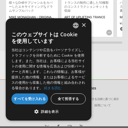
様々なDnBサブジャンルをカバ
トランスの制作に適した10種類
ハー
デモソングは、製品収録サウンドを使ってできることを紹介するた
ーしたエキサイティングなドラ
のコンストラクションキットを
スの
めのデモンストレーション用の楽曲です。原則として、デモソング
ムサンプルパック
収録
素が
そのものをお使いいただくことはできません。また、デモソングを
MIKE MONAGHAN - ORIGINAL DRUM & BASS BREAKS
ART OF UPLIFTING TRANCE
MODE
構成する全てのサウンドが、サンプルパックに含まれていることを
×
¥5,302
¥3,711(30%OFF)
¥5,841
¥3,4
保証するものではありません。
185pt
292pt
8
このウェブサイトは Cookie
ENGLISH
ダウンロード製品という性質上、一切の返品・返金はお受け付け致
を使用しています
しかねます。
JAPANESE
当社はコンテンツや広告をパーソナライズし、
トラフィックを分析するために Cookie を使用
します。また、当社は、お客様による当社サイ
トの使用に関する情報を広告および分析パート
ナーと共有します。これらの情報は、お客様が
提供した他の情報、またはお客様によるサービ
スの使用から収集した他の情報と組み合わされ
る場合があります。
続きを読む
サンプルパック
ETHEREAL ECHOES
すべてを受け入れる
全て拒否する
会社概要
環境保護（CSR）への取り組み
特定商取引に関する法律に基づく表示
サイト動作環境
利用規約
個人情報の保護について
採用について
詳細を表示