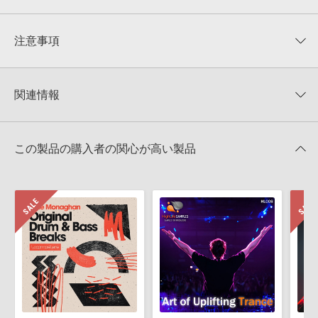
平均評価
0
★★★★★
注意事項
0
件の評価
KONTAKTフォーマットについて：
サンプルパック製品の
★5
0%
KONTAKTフォーマットは、
製品版KONTAKT（別売）
に読み込ん
関連情報
★4
0%
でお使いいただけます。無償版のKONTAKT PLAYERではお使いい
★3
0%
ただけませんので、ご注意ください。また、「ライブラリ・タブ」
【Loopmasters】計57ブランドのサンプルパックが30%OFF！サ
★2
0%
への表示にも対応しておりません。
マーセール！
★1
0%
この製品の購入者の関心が高い製品
4GBを超えるデータに関するご注意：
FAT32でフォーマットされた
Famous Audio 製品一覧
HDDには、1ファイル4GBを超えるデータを格納することができま
レビューをもっと見る »
せん。データ容量が4GBを超えるダウンロード製品をご購入いただ
きます際には、NTFSやHFS＋でフォーマットされたHDDをご用意
いただく必要がございます。
製品の購入手続き完了後、受注確認メールとシリアルナンバーをお
知らせするメールの2通が送信されます。メールに記載されており
ます説明に沿って、製品のダウンロード／導入を行って下さい。
サンプルパック製品には、原則として日本語版操作マニュアルをご
用意しておりません。ご購入後のご不明点や詳細に関するお問い合
わせなどは
テクニカルサポート
までご連絡ください。