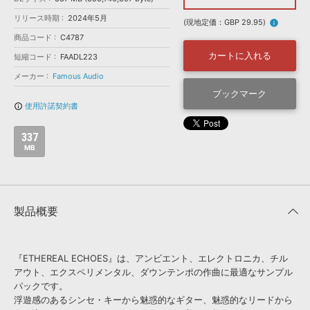
効果音 »
お問い合わせ »
リリース時期
2024年5月
無償のサウンド
管理ソフト
(現地定価：GBP 29.95)
info
商品コード
C4787
BGM »
カートに入れる
短縮コード
FAADL223
次世代型
ボーカル・エディタ
メーカー
Famous Audio
ブックマーク
APS
映像のBGM・
セリフを音声分離
使用許諾契約書
info_outline
337
SLS
音素材の制作・
ライセンス提供
MB
製品概要
『ETHEREAL ECHOES』は、アンビエント、エレクトロニカ、チル
アウト、エクスペリメンタル、ダウンテンポの作曲に最適なサンプル
パックです。
浮遊感のあるシンセ・キーから魅惑的なギター、魅惑的なリードから