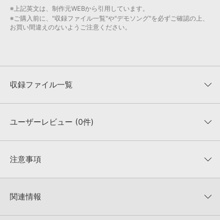
※上記英文は、制作元WEBから引用しています。
※ご購入前に、"収録ファイル一覧"や"デモソング"を必ずご確認の上、
お買い間違えのないようご注意ください。
収録ファイル一覧
ユーザーレビュー (0件)
収録ファイル一覧
平均評価
0
★★★★★
注意事項
0
件の評価
KONTAKTフォーマットについて：
サンプルパック製品の
★5
0%
KONTAKTフォーマットは、
製品版KONTAKT（別売）
に読み込ん
関連情報
★4
0%
でお使いいただけます。無償版のKONTAKT PLAYERではお使いい
★3
0%
ただけませんので、ご注意ください。また、「ライブラリ・タブ」