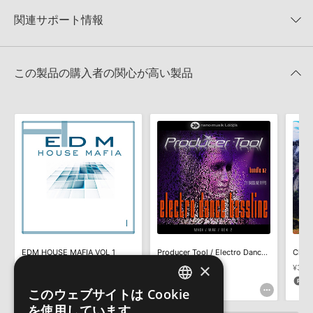
NANO MUSIK LOOPS 製品一覧
★2
0%
への表示にも対応しておりません。
★1
0%
関連サポート情報
PRODUCER TOOL / MIDI LEAD CHORDSのサポート情報
4GBを超えるデータに関するご注意：
FAT32でフォーマットされた
HDDには、1ファイル4GBを超えるデータを格納することができま
レビューをもっと見る »
せん。データ容量が4GBを超えるダウンロード製品をご購入いただ
MIDI形式サンプルパックの追加方法
きます際には、NTFSやHFS＋でフォーマットされたHDDをご用意
この製品の購入者の関心が高い製品
いただく必要がございます。
2022.06.06
製品の購入手続き完了後、受注確認メールとシリアルナンバーをお
マークのついた情報は、該当する製品のご購入ユーザー様専用となって
知らせするメールの2通が送信されます。メールに記載されており
おります。ご覧頂くには、該当する製品をご購入頂く必要がございます。
ます説明に沿って、製品のダウンロード／導入を行って下さい。
サンプルパック製品には、原則として日本語版操作マニュアルをご
PRODUCER TOOL / MIDI LEAD CHORDSのサポート情報
用意しておりません。ご購入後のご不明点や詳細に関するお問い合
わせなどは
テクニカルサポート
までご連絡ください。
デモソングは、製品収録サウンドを使ってできることを紹介するた
めのデモンストレーション用の楽曲です。原則として、デモソング
そのものをお使いいただくことはできません。また、デモソングを
構成する全てのサウンドが、サンプルパックに含まれていることを
EDM HOUSE MAFIA VOL 1
Producer Tool / Electro Dance Bassline (Vols 4-6)
Club 
保証するものではありません。
×
¥2,343
¥2,332
¥3,8
ダウンロード製品という性質上、一切の返品・返金はお受け付け致
117pt
116pt
1
しかねます。
このウェブサイトは Cookie
ENGLISH
を使用しています