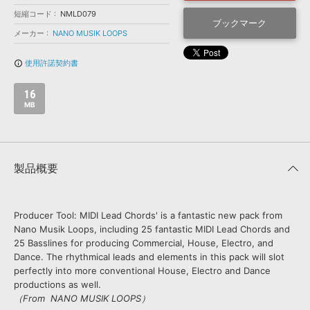
効果音 »
お問い合わせ »
短縮コード
NMLD079
無償のサウンド
管理ソフト
ブックマーク
メーカー
NANO MUSIK LOOPS
BGM »
使用許諾契約書
次世代型
ボーカル・エディタ
info_outline
16
APS
映像のBGM・
セリフを音声分離
MB
SLS
音素材の制作・
ライセンス提供
製品概要
Producer Tool: MIDI Lead Chords' is a fantastic new pack from
Nano Musik Loops, including 25 fantastic MIDI Lead Chords and
25 Basslines for producing Commercial, House, Electro, and
Dance. The rhythmical leads and elements in this pack will slot
perfectly into more conventional House, Electro and Dance
productions as well.
（From NANO MUSIK LOOPS）