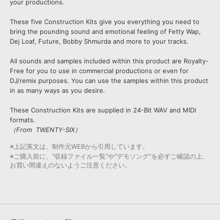
your productions.
These five Construction Kits give you everything you need to
bring the pounding sound and emotional feeling of Fetty Wap,
Dej Loaf, Future, Bobby Shmurda and more to your tracks.
All sounds and samples included within this product are Royalty-
Free for you to use in commercial productions or even for
DJ/remix purposes. You can use the samples within this product
in as many ways as you desire.
These Construction Kits are supplied in 24-Bit WAV and MIDI
formats.
（From TWENTY-SIX）
※上記英文は、制作元WEBから引用しています。
※ご購入前に、"収録ファイル一覧"や"デモソング"を必ずご確認の上、
お買い間違えのないようご注意ください。