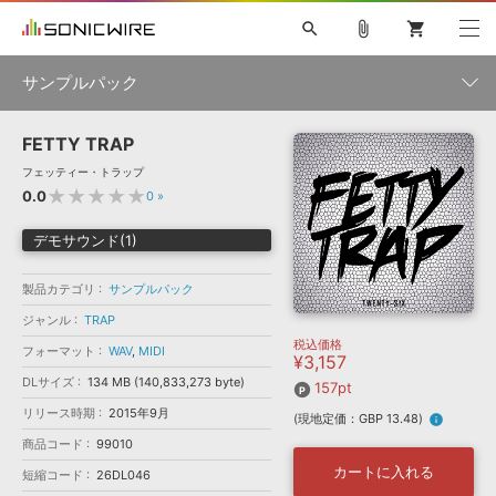
search
attach_file
shopping_cart
サンプルパック
FETTY TRAP
初音ミク NT
鏡音リン・レン V4X
巡音ルカ V4X
MEIKO V3
製品一覧
ソフト音源 »
フェッティー・トラップ
KAITO V3
VOCALOID
TOONTRACK
SPITFIRE AUDIO
★★★★★
0.0
0
»
VIENNA
EZ DRUMMER 3
SERUM
ライセンスフリーBGM
プラグイン・エフェクト »
サンプルパックを試そう
ボーカル抜き出し
DUBSTEP
ジャンル
デモサウンド(1)
キャンペーン »
ELECTRONICA
EDM
TRANCE
MUTANT
ROUTER.FM
製品カテゴリ
サンプルパック
SONOCA
サンプルパック »
特集 »
製品サポート情報 »
メーカー
ジャンル
TRAP
税込価格
ソフト音源
プラグイン・エフェクト
サンプルパック
フォーマット
WAV
,
MIDI
¥3,157
ソフトウェア／ツール »
ニュースレター »
DLサイズ
134 MB (140,833,273 byte)
DTMガイド »
157pt
ソフトウェア／ツール
DAW
効果音
BGM
音楽カード
製作サービス
フォーマット
リリース時期
2015年9月
(現地定価：GBP 13.48)
info
DAW »
SONICWIREブログ »
商品コード
99010
FAQ »
楽曲配信流通
サービス
カートに入れる
短縮コード
26DL046
ランキング