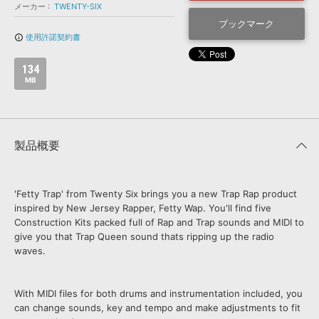
効果音 »
メーカー
TWENTY-SIX
お問い合わせ »
無償のサウンド
管理ソフト
ブックマーク
使用許諾契約書
info_outline
BGM »
次世代型
ボーカル・エディタ
134
MB
APS
映像のBGM・
セリフを音声分離
製品概要
SLS
音素材の制作・
ライセンス提供
'Fetty Trap' from Twenty Six brings you a new Trap Rap product
inspired by New Jersey Rapper, Fetty Wap. You'll find five
Construction Kits packed full of Rap and Trap sounds and MIDI to
give you that Trap Queen sound thats ripping up the radio
waves.
With MIDI files for both drums and instrumentation included, you
can change sounds, key and tempo and make adjustments to fit