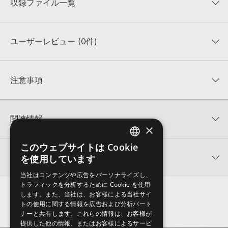
収録ファイル一覧
ユーザーレビュー (0件)
収録ファイル一覧
平均評価
0
★★★★★
注意事項
0
件の評価
KONTAKTフォーマットについて：
サンプルパック製品の
★5
0%
KONTAKTフォーマットは、
製品版KONTAKT（別売）
に読み込ん
関連情報
★4
0%
でお使いいただけます。無償版のKONTAKT PLAYERではお使いい
×
★3
0%
ただけませんので、ご注意ください。また、「ライブラリ・タブ」
TWENTY-SIX 製品一覧
★2
0%
への表示にも対応しておりません。
このウェブサイトは Cookie
ENGLISH
★1
0%
関連サポート情報
を使用しています
FETTY TRAPのサポート情報
4GBを超えるデータに関するご注意：
FAT32でフォーマットされた
JAPANESE
HDDには、1ファイル4GBを超えるデータを格納することができま
レビューをもっと見る »
当社はコンテンツや広告をパーソナライズし、
せん。データ容量が4GBを超えるダウンロード製品をご購入いただ
トラフィックを分析するために Cookie を使用
MIDI形式サンプルパックの追加方法
きます際には、NTFSやHFS＋でフォーマットされたHDDをご用意
します。また、当社は、お客様による当社サイ
いただく必要がございます。
2022.06.06
トの使用に関する情報を広告および分析パート
ナーと共有します。これらの情報は、お客様が
製品の購入手続き完了後、受注確認メールとシリアルナンバーをお
マークのついた情報は、該当する製品のご購入ユーザー様専用となって
提供した他の情報、またはお客様によるサービ
知らせするメールの2通が送信されます。メールに記載されており