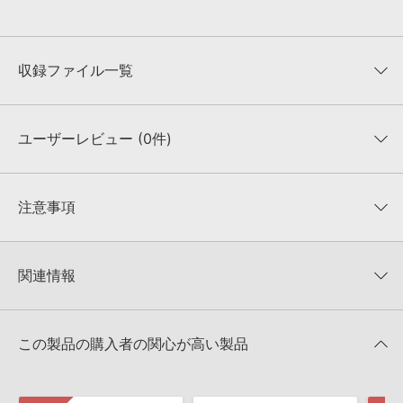
収録ファイル一覧
ユーザーレビュー (0件)
収録ファイル一覧
平均評価
0
★★★★★
注意事項
0
件の評価
KONTAKTフォーマットについて：
サンプルパック製品の
★5
0%
KONTAKTフォーマットは、
製品版KONTAKT（別売）
に読み込ん
関連情報
★4
0%
でお使いいただけます。無償版のKONTAKT PLAYERではお使いい
★3
0%
ただけませんので、ご注意ください。また、「ライブラリ・タブ」
【Loopmasters】計57ブランドのサンプルパックが30%OFF！サ
★2
0%
への表示にも対応しておりません。
マーセール！
★1
0%
この製品の購入者の関心が高い製品
4GBを超えるデータに関するご注意：
FAT32でフォーマットされた
SINGOMAKERS 製品一覧
HDDには、1ファイル4GBを超えるデータを格納することができま
レビューをもっと見る »
せん。データ容量が4GBを超えるダウンロード製品をご購入いただ