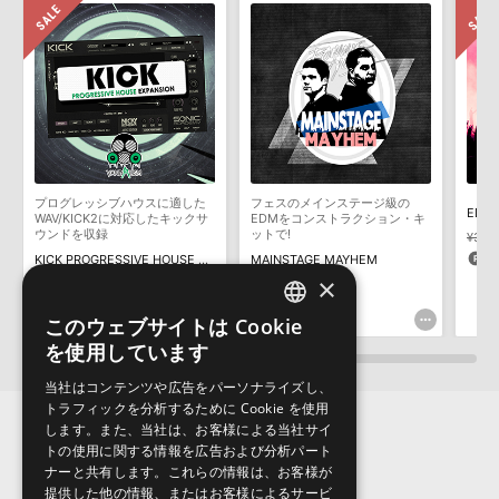
きます際には、NTFSやHFS＋でフォーマットされたHDDをご用意
いただく必要がございます。
製品の購入手続き完了後、受注確認メールとシリアルナンバーをお
知らせするメールの2通が送信されます。メールに記載されており
ます説明に沿って、製品のダウンロード／導入を行って下さい。
サンプルパック製品には、原則として日本語版操作マニュアルをご
用意しておりません。ご購入後のご不明点や詳細に関するお問い合
わせなどは
テクニカルサポート
までご連絡ください。
プログレッシブハウスに適した
フェスのメインステージ級の
デモソングは、製品収録サウンドを使ってできることを紹介するた
WAV/KICK2に対応したキックサ
EDMをコンストラクション・キ
めのデモンストレーション用の楽曲です。原則として、デモソング
ウンドを収録
ットで!
¥3,2
そのものをお使いいただくことはできません。また、デモソングを
8
KICK PROGRESSIVE HOUSE EXPANSION
MAINSTAGE MAYHEM
構成する全てのサウンドが、サンプルパックに含まれていることを
×
¥2,695
¥1,347(50%OFF)
¥3,828
保証するものではありません。
67pt
191pt
このウェブサイトは Cookie
ENGLISH
ダウンロード製品という性質上、一切の返品・返金はお受け付け致
を使用しています
しかねます。
JAPANESE
当社はコンテンツや広告をパーソナライズし、
トラフィックを分析するために Cookie を使用
します。また、当社は、お客様による当社サイ
トの使用に関する情報を広告および分析パート
ナーと共有します。これらの情報は、お客様が
提供した他の情報、またはお客様によるサービ