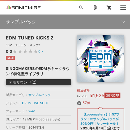
search
attach_file
shopping_cart
サンプルパック
EDM TUNED KICKS 2
初音ミク NT
鏡音リン・レン V4X
巡音ルカ V4X
MEIKO V3
製品一覧
ソフト音源 »
EDM・チューン・キック2
KAITO V3
VOCALOID
TOONTRACK
SPITFIRE AUDIO
★★★★★
0.0
0
»
VIENNA
EZ DRUMMER 3
SERUM
ライセンスフリーBGM
SALE
プラグイン・エフェクト »
サンプルパックを試そう
ボーカル抜き出し
DUBSTEP
ジャンル
キャンペーン »
SINGOMAKERSのEDM系キックサウ
ELECTRONICA
EDM
TRANCE
MUTANT
ROUTER.FM
ンド特化型ライブラリ
SONOCA
サンプルパック »
特集 »
デモサウンド(2)
製品サポート情報 »
メーカー
税込価格
ソフト音源
プラグイン・エフェクト
サンプルパック
¥1,925
製品カテゴリ
ソフトウェア／ツール »
サンプルパック
30%OFF
¥2,750
ニュースレター »
DTMガイド »
ソフトウェア／ツール
DAW
効果音
BGM
57pt
ジャンル
DRUM ONE SHOT
音楽カード
製作サービス
フォーマット
フォーマット
WAV
DAW »
【Loopmasters】計57ブ
SONICWIREブログ »
FAQ »
ランドのサンプルパックが
DLサイズ
13 MB (14,035,888 byte)
楽曲配信流通
サービス
30%OFF！サマーセール！
リリース時期
2014年3月
ランキング
2026年8月14日(金)まで