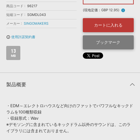
効果音 »
商品コード
お問い合わせ »
96217
無償のサウンド
管理ソフト
(現地定価：GBP 12.95)
info
短縮コード
SGMDL043
BGM »
メーカー
SINGOMAKERS
カートに入れる
次世代型
ボーカル・エディタ
使用許諾契約書
info_outline
ブックマーク
APS
映像のBGM・
セリフを音声分離
13
MB
SLS
音素材の制作・
ライセンス提供
製品概要
・EDM～エレクトロハウスなど向けのファットでパワフルなキックド
ラムを100種類収録
・収録形式：Wav
※デモソングに含まれているキックドラム以外のサウンドは、このラ
イブラリには含まれておりません。