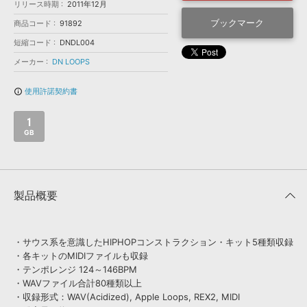
効果音 »
リリース時期
2011年12月
お問い合わせ »
無償のサウンド
管理ソフト
ブックマーク
商品コード
91892
BGM »
短縮コード
DNDL004
メーカー
DN LOOPS
次世代型
ボーカル・エディタ
使用許諾契約書
info_outline
APS
映像のBGM・
セリフを音声分離
1
GB
SLS
音素材の制作・
ライセンス提供
製品概要
・サウス系を意識したHIPHOPコンストラクション・キット5種類収録
・各キットのMIDIファイルも収録
・テンポレンジ 124～146BPM
・WAVファイル合計80種類以上
・収録形式：WAV(Acidized), Apple Loops, REX2, MIDI