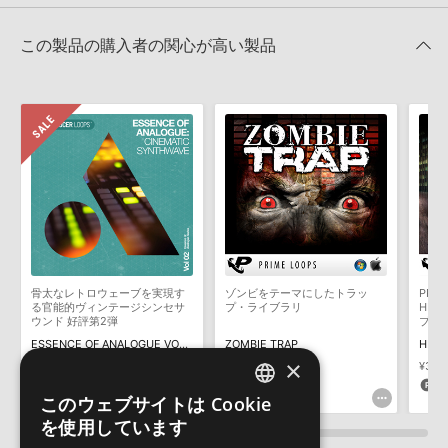
レビューをもっと見る »
せん。データ容量が4GBを超えるダウンロード製品をご購入いただ
Apple Loops（GarageBand／Logic Pro）サンプルパックの追加
きます際には、NTFSやHFS＋でフォーマットされたHDDをご用意
この製品の購入者の関心が高い製品
方法
いただく必要がございます。
2022.06.06
製品の購入手続き完了後、受注確認メールとシリアルナンバーをお
知らせするメールの2通が送信されます。メールに記載されており
MIDI形式サンプルパックの追加方法
ます説明に沿って、製品のダウンロード／導入を行って下さい。
2022.06.06
サンプルパック製品には、原則として日本語版操作マニュアルをご
用意しておりません。ご購入後のご不明点や詳細に関するお問い合
Reason Studios社「Reason」及び関連ソフトでのプリセット追
わせなどは
テクニカルサポート
までご連絡ください。
加方法
デモソングは、製品収録サウンドを使ってできることを紹介するた
2022.06.06
めのデモンストレーション用の楽曲です。原則として、デモソング
そのものをお使いいただくことはできません。また、デモソングを
マークのついた情報は、該当する製品のご購入ユーザー様専用となって
構成する全てのサウンドが、サンプルパックに含まれていることを
おります。ご覧頂くには、該当する製品をご購入頂く必要がございます。
骨太なレトロウェーブを実現す
ゾンビをテーマにしたトラッ
PRI
保証するものではありません。
る官能的ヴィンテージシンセサ
プ・ライブラリ
HIP
ウンド 好評第2弾
ブラ
IN THE CUT TRAP EDITIONのサポート情報
ダウンロード製品という性質上、一切の返品・返金はお受け付け致
ESSENCE OF ANALOGUE VOL 2 CINEMATIC SYNTHWAVE
ZOMBIE TRAP
HIP 
しかねます。
×
¥7,029
¥3,514(50%OFF)
¥4,257
¥3,8
175pt
212pt
1
このウェブサイトは Cookie
ENGLISH
を使用しています
JAPANESE