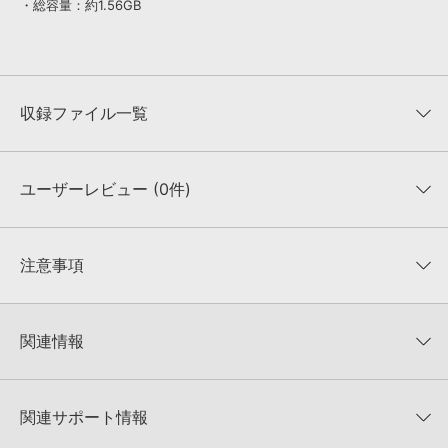
・総容量：約1.56GB
収録ファイル一覧
ユーザーレビュー (0件)
収録ファイル一覧
平均評価
0
★★★★★
注意事項
0
件の評価
KONTAKTフォーマットについて：
サンプルパック製品の
★5
0%
KONTAKTフォーマットは、
製品版KONTAKT（別売）
に読み込ん
関連情報
★4
0%
でお使いいただけます。無償版のKONTAKT PLAYERではお使いい
★3
0%
ただけませんので、ご注意ください。また、「ライブラリ・タブ」
DN LOOPS 製品一覧
★2
0%
への表示にも対応しておりません。
★1
0%
関連サポート情報
IN THE CUT TRAP EDITIONのサポート情報
4GBを超えるデータに関するご注意：
FAT32でフォーマットされた
HDDには、1ファイル4GBを超えるデータを格納することができま