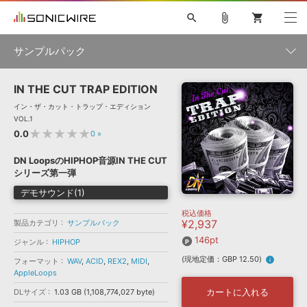
search
attach_file
shopping_cart
サンプルパック
IN THE CUT TRAP EDITION
初音ミク NT
鏡音リン・レン V4X
巡音ルカ V4X
MEIKO V3
製品一覧
ソフト音源 »
イン・ザ・カット・トラップ・エディション
KAITO V3
VOCALOID
TOONTRACK
SPITFIRE AUDIO
VOL.1
VIENNA
EZ DRUMMER 3
SERUM
ライセンスフリーBGM
★★★★★
0.0
0
»
プラグイン・エフェクト »
サンプルパックを試そう
ボーカル抜き出し
DUBSTEP
ジャンル
キャンペーン »
DN LoopsのHIPHOP音源IN THE CUT
ELECTRONICA
EDM
TRANCE
MUTANT
ROUTER.FM
シリーズ第一弾
SONOCA
サンプルパック »
特集 »
デモサウンド(1)
製品サポート情報 »
メーカー
税込価格
ソフト音源
プラグイン・エフェクト
サンプルパック
¥2,937
製品カテゴリ
サンプルパック
ソフトウェア／ツール »
ニュースレター »
DTMガイド »
146pt
ソフトウェア／ツール
DAW
効果音
BGM
ジャンル
HIPHOP
音楽カード
製作サービス
フォーマット
(現地定価：GBP 12.50)
info
フォーマット
WAV
,
ACID
,
REX2
,
MIDI
,
DAW »
SONICWIREブログ »
AppleLoops
FAQ »
楽曲配信流通
サービス
カートに入れる
DLサイズ
1.03 GB (1,108,774,027 byte)
ランキング