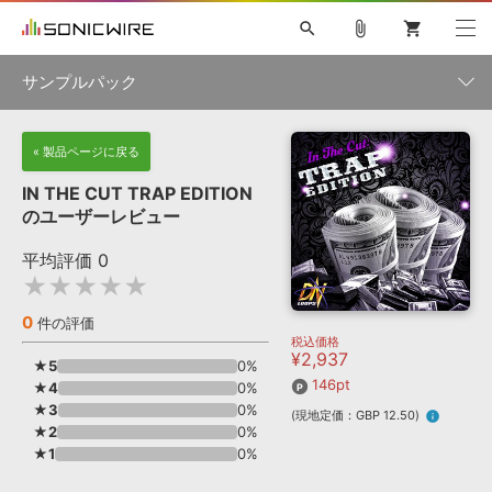
search
attach_file
shopping_cart
サンプルパック
初音ミク NT
鏡音リン・レン V4X
巡音ルカ V4X
MEIKO V3
製品一覧
« 製品ページに戻る
ソフト音源 »
KAITO V3
VOCALOID
TOONTRACK
SPITFIRE AUDIO
IN THE CUT TRAP EDITION
VIENNA
EZ DRUMMER 3
SERUM
ライセンスフリーBGM
のユーザーレビュー
プラグイン・エフェクト »
サンプルパックを試そう
ボーカル抜き出し
DUBSTEP
ジャンル
キャンペーン »
平均評価
0
ELECTRONICA
EDM
TRANCE
MUTANT
ROUTER.FM
★★★★★
SONOCA
サンプルパック »
特集 »
製品サポート情報 »
メーカー
0
件の評価
税込価格
ソフト音源
プラグイン・エフェクト
サンプルパック
¥2,937
ソフトウェア／ツール »
★5
0%
ニュースレター »
DTMガイド »
146pt
★4
ソフトウェア／ツール
0%
DAW
効果音
BGM
音楽カード
製作サービス
フォーマット
★3
0%
(現地定価：GBP 12.50)
info
DAW »
★2
0%
SONICWIREブログ »
FAQ »
★1
0%
楽曲配信流通
サービス
ランキング