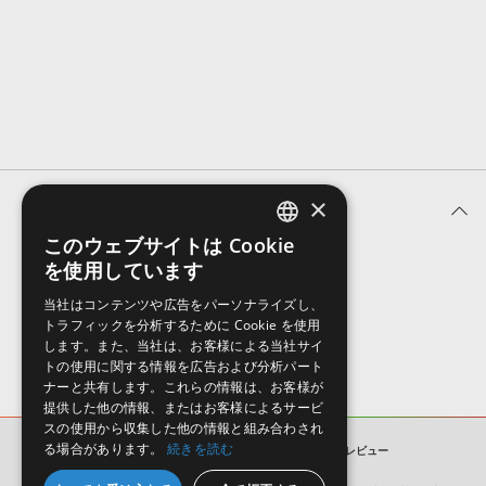
効果音 »
お問い合わせ »
無償のサウンド
管理ソフト
BGM »
次世代型
ボーカル・エディタ
APS
映像のBGM・
セリフを音声分離
×
ユーザーレビュー (0件)
SLS
音素材の制作・
ライセンス提供
このウェブサイトは Cookie
ENGLISH
を使用しています
表示順
JAPANESE
当社はコンテンツや広告をパーソナライズし、
トラフィックを分析するために Cookie を使用
します。また、当社は、お客様による当社サイ
トの使用に関する情報を広告および分析パート
ナーと共有します。これらの情報は、お客様が
提供した他の情報、またはお客様によるサービ
スの使用から収集した他の情報と組み合わされ
る場合があります。
続きを読む
IN THE CUT TRAP EDITION
ユーザーレビュー