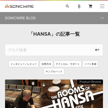
search
attach_file
shopping_cart
SONICWIRE BLOG
初音ミク V4X
鏡音リン・レン V4X
巡音ルカ V4X
「HANSA」の記事一覧
カテゴリ一覧
ソフト音源 »
ボーカル抜き出し
MEIKO V3
KAITO V3
MASSIVE
SYLENTH1
VOCALOID
VIENNA
ライセンスフリーBGM
プラグイン・エフェクト »
記事一覧
TOONTRACK
サンプルパックを試そう
MUTANT
キャンペーン »
シネマティック音源特集
EZdrummer2
KOTO NATION
DUBSTEP
ELECTRONICA
EDM
TRANCE
ROUTER.FM
インタビュー／レビュー
活用方法
テクニカル・サポート
ソフト音源
サンプルパック »
特集 »
製品サポート情報 »
サンプルパック
ソフト音源
プラグイン・エフェクト
サンプルパック
ソフトウェア／ツール »
ニュースレター »
DTMガイド »
ソフトウェア／ツール
DAW
効果音
BGM
音楽カード
製作サービス
DAW »
SONICWIREブログ »
FAQ »
楽曲配信流通
サービス