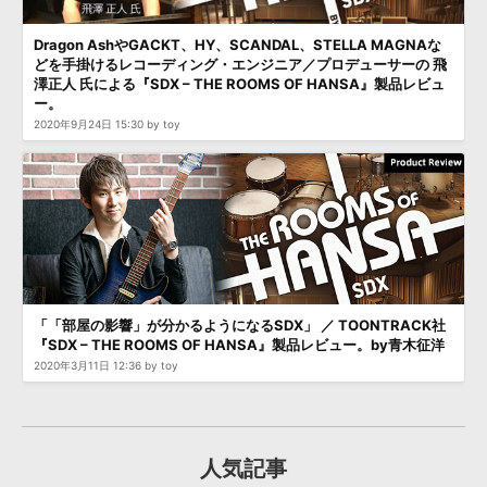
効果音 »
お問い合わせ »
無償のサウンド
管理ソフト
Dragon AshやGACKT、HY、SCANDAL、STELLA MAGNAな
どを手掛けるレコーディング・エンジニア／プロデューサーの 飛
BGM »
澤正人 氏による『SDX – THE ROOMS OF HANSA』製品レビュ
次世代型
ボーカル・エディタ
ー。
2020年9月24日 15:30 by toy
APS
映像のBGM・
セリフを音声分離
SLS
音素材の制作・
ライセンス提供
「「部屋の影響」が分かるようになるSDX」 ／ TOONTRACK社
『SDX – THE ROOMS OF HANSA』製品レビュー。by青木征洋
2020年3月11日 12:36 by toy
人気記事