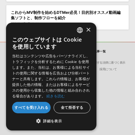
これからMV制作を始めるDTMer必見！目的別オススメ動画編
集ソフトと、制作フローを紹介
2024年4月1日 11:00
×
このウェブサイトは Cookie
ENGLISH
を使用しています
JAPANESE
SONICWIRE BLOG
「HANSA」の記事一覧
当社はコンテンツや広告をパーソナライズし、
トラフィックを分析するために Cookie を使用
会社概要
環境保護（CSR）への取り組み
特定商取引に関する法律に基づく表示
します。また、当社は、お客様による当社サイ
サイト動作環境
利用規約
個人情報の保護について
採用について
トの使用に関する情報を広告および分析パート
ナーと共有します。これらの情報は、お客様が
提供した他の情報、またはお客様によるサービ
スの使用から収集した他の情報と組み合わされ
る場合があります。
続きを読む
日本語
English
すべてを受け入れる
全て拒否する
© Crypton Future Media, INC.
詳細を表示