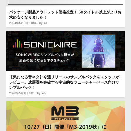
効果音 »
お問い合わせ »
無償のサウンド
管理ソフト
パッケージ製品アウトレット価格改定！ 50タイトル以上がよりお
求め安くなりました！
BGM »
2024年5月31日 18:42 by iro
次世代型
ボーカル・エディタ
APS
映像のBGM・
セリフを音声分離
SLS
音素材の制作・
ライセンス提供
【気になる音ネタ】今週リリースのサンプルパックをスタッフが
レビュー。成層圏を突破する宇宙的なフューチャーベース向けサ
ンプルパック！
2020年5月1日 14:15 by leo