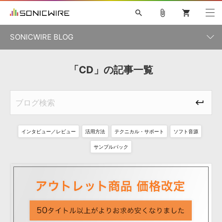
search
attach_file
shopping_cart
SONICWIRE BLOG
初音ミク V4X
鏡音リン・レン V4X
巡音ルカ V4X
「CD」の記事一覧
カテゴリ一覧
ソフト音源 »
ボーカル抜き出し
MEIKO V3
KAITO V3
MASSIVE
SYLENTH1
VOCALOID
VIENNA
ライセンスフリーBGM
プラグイン・エフェクト »
記事一覧
TOONTRACK
サンプルパックを試そう
MUTANT
キャンペーン »
シネマティック音源特集
EZdrummer2
KOTO NATION
DUBSTEP
ELECTRONICA
EDM
TRANCE
ROUTER.FM
インタビュー／レビュー
活用方法
テクニカル・サポート
ソフト音源
サンプルパック »
特集 »
製品サポート情報 »
サンプルパック
ソフト音源
プラグイン・エフェクト
サンプルパック
ソフトウェア／ツール »
ニュースレター »
DTMガイド »
ソフトウェア／ツール
DAW
効果音
BGM
音楽カード
製作サービス
DAW »
SONICWIREブログ »
FAQ »
楽曲配信流通
サービス