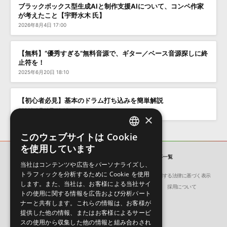
ブラックボックス型生成AIと制作支援AIについて、コンペ作家
が考えたこと【宇野水木 氏】
2026年8月4日 17:00
【無料】“優秀すぎる”無料音源で、ギター／ベース音源探しに終
止符を！
2025年6月20日 18:10
【初心者必見】基本のドラム打ち込みを簡単解説
2023年2月10日 10:16
×
このウェブサイトは Cookie
ENGLISH
を使用しています
JAPANESE
SONICWIRE BLOG
「CD」の記事一覧
当社はコンテンツや広告をパーソナライズし、
トラフィックを分析するために Cookie を使用
会社概要
環境保護（CSR）への取り組み
特定商取引に関する法律に基づく表示
します。また、当社は、お客様による当社サイ
サイト動作環境
利用規約
個人情報の保護について
採用について
トの使用に関する情報を広告および分析パート
ナーと共有します。これらの情報は、お客様が
提供した他の情報、またはお客様によるサービ
スの使用から収集した他の情報と組み合わされ