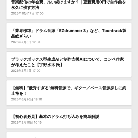
音楽配信の年会費、払い続けますか？｜更新費用0円で自作曲を
永久に残す方法
2025年10月17日 17:00
「業界標準」ドラム音源『EZdrummer 3』など、Toontrack製
品総ざらい
2026年7月3日 12:04
ブラックボックス型生成AIと制作支援AIについて、コンペ作家
が考えたこと【宇野水木 氏】
2026年8月4日 17:00
【無料】“優秀すぎる”無料音源で、ギター／ベース音源探しに終
止符を！
2025年6月20日 18:10
【初心者必見】基本のドラム打ち込みを簡単解説
2023年2月10日 10:16