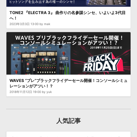
効果音 »
お問い合わせ »
無償のサウンド
管理ソフト
TONE2 『ELECTRA 3』 曲作りの名参謀シンセ、いよいよ3代目
へ！
BGM »
2023年3月3日 13:00 by mak
次世代型
ボーカル・エディタ
APS
映像のBGM・
セリフを音声分離
SLS
音素材の制作・
ライセンス提供
WAVES “プレ”ブラックフライデーセール開催！コンソールシミュ
レーションがアツい！？
2018年11月12日 19:00 by yuk
人気記事