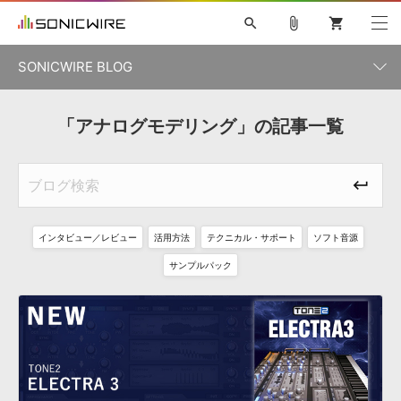
search
attach_file
shopping_cart
SONICWIRE BLOG
初音ミク V4X
鏡音リン・レン V4X
巡音ルカ V4X
「アナログモデリング」の記事一覧
カテゴリ一覧
ソフト音源 »
ボーカル抜き出し
MEIKO V3
KAITO V3
MASSIVE
SYLENTH1
VOCALOID
VIENNA
ライセンスフリーBGM
プラグイン・エフェクト »
記事一覧
TOONTRACK
サンプルパックを試そう
MUTANT
キャンペーン »
シネマティック音源特集
EZdrummer2
KOTO NATION
DUBSTEP
ELECTRONICA
EDM
TRANCE
ROUTER.FM
インタビュー／レビュー
活用方法
テクニカル・サポート
ソフト音源
サンプルパック »
特集 »
製品サポート情報 »
サンプルパック
ソフト音源
プラグイン・エフェクト
サンプルパック
ソフトウェア／ツール »
ニュースレター »
DTMガイド »
ソフトウェア／ツール
DAW
効果音
BGM
音楽カード
製作サービス
DAW »
SONICWIREブログ »
FAQ »
楽曲配信流通
サービス