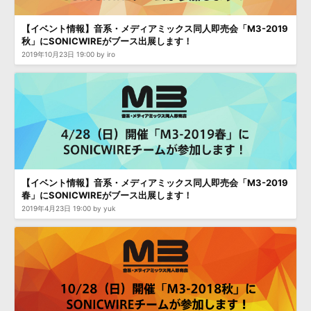
効果音 »
お問い合わせ »
無償のサウンド
管理ソフト
【イベント情報】音系・メディアミックス同人即売会「M3-2019
秋」にSONICWIREがブース出展します！
BGM »
2019年10月23日 19:00 by iro
次世代型
ボーカル・エディタ
APS
映像のBGM・
セリフを音声分離
SLS
音素材の制作・
ライセンス提供
【イベント情報】音系・メディアミックス同人即売会「M3-2019
春」にSONICWIREがブース出展します！
2019年4月23日 19:00 by yuk