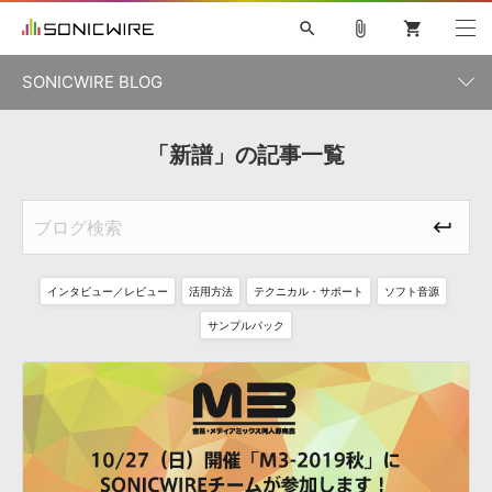
search
attach_file
shopping_cart
SONICWIRE BLOG
初音ミク V4X
鏡音リン・レン V4X
巡音ルカ V4X
「新譜」の記事一覧
カテゴリ一覧
ソフト音源 »
ボーカル抜き出し
MEIKO V3
KAITO V3
MASSIVE
SYLENTH1
VOCALOID
VIENNA
ライセンスフリーBGM
プラグイン・エフェクト »
記事一覧
TOONTRACK
サンプルパックを試そう
MUTANT
キャンペーン »
シネマティック音源特集
EZdrummer2
KOTO NATION
DUBSTEP
ELECTRONICA
EDM
TRANCE
ROUTER.FM
インタビュー／レビュー
活用方法
テクニカル・サポート
ソフト音源
サンプルパック »
特集 »
製品サポート情報 »
サンプルパック
ソフト音源
プラグイン・エフェクト
サンプルパック
ソフトウェア／ツール »
ニュースレター »
DTMガイド »
ソフトウェア／ツール
DAW
効果音
BGM
音楽カード
製作サービス
DAW »
SONICWIREブログ »
FAQ »
楽曲配信流通
サービス