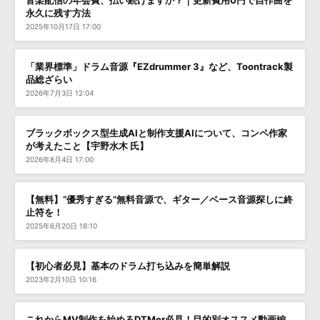
音楽配信の年会費、払い続けますか？｜更新費用0円で自作曲を
永久に残す方法
2025年10月17日 17:00
「業界標準」ドラム音源『EZdrummer 3』など、Toontrack製
品総ざらい
2026年7月3日 12:04
ブラックボックス型生成AIと制作支援AIについて、コンペ作家
が考えたこと【宇野水木 氏】
2026年8月4日 17:00
【無料】“優秀すぎる”無料音源で、ギター／ベース音源探しに終
止符を！
2025年6月20日 18:10
【初心者必見】基本のドラム打ち込みを簡単解説
2023年2月10日 10:16
これからMV制作を始めるDTMer必見！目的別オススメ動画編