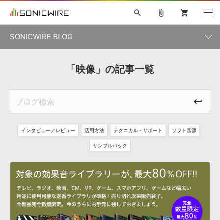
search
attach_file
shopping_cart
SONICWIRE BLOG
初音ミク V4X
鏡音リン・レン V4X
巡音ルカ V4X
「映像」の記事一覧
カテゴリ一覧
ソフト音源 »
ボーカル抜き出し
MEIKO V3
KAITO V3
MASSIVE
SYLENTH1
VOCALOID
VIENNA
ライセンスフリーBGM
プラグイン・エフェクト »
記事一覧
TOONTRACK
サンプルパックを試そう
MUTANT
キャンペーン »
シネマティック音源特集
EZdrummer2
KOTO NATION
DUBSTEP
ELECTRONICA
EDM
TRANCE
ROUTER.FM
インタビュー／レビュー
活用方法
テクニカル・サポート
ソフト音源
サンプルパック »
特集 »
製品サポート情報 »
サンプルパック
ソフト音源
プラグイン・エフェクト
サンプルパック
ソフトウェア／ツール »
ニュースレター »
DTMガイド »
ソフトウェア／ツール
DAW
効果音
BGM
音楽カード
製作サービス
DAW »
SONICWIREブログ »
FAQ »
楽曲配信流通
サービス