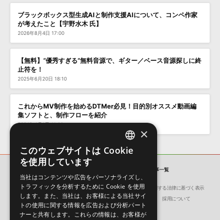
ブラックボックス型生成AIと制作支援AIについて、コンペ作家
が考えたこと【宇野水木 氏】
2026年8月4日 17:00
【無料】“優秀すぎる”無料音源で、ギター／ベース音源探しに終
止符を！
2025年6月20日 18:10
これからMV制作を始めるDTMer必見！目的別オススメ動画編
集ソフトと、制作フローを紹介
2024年4月1日 11:00
×
このウェブサイトは Cookie
ENGLISH
を使用しています
JAPANESE
SONICWIRE BLOG
「映像」の記事一覧
当社はコンテンツや広告をパーソナライズし、
トラフィックを分析するために Cookie を使用
会社概要
環境保護（CSR）への取り組み
特定商取引に関する法律に基づく表示
します。また、当社は、お客様による当社サイ
サイト動作環境
利用規約
個人情報の保護について
採用について
トの使用に関する情報を広告および分析パート
ナーと共有します。これらの情報は、お客様が