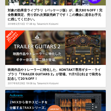
効果音 »
お問い合わせ »
無償のサウンド
管理ソフト
対象の効果音ライブラリ（パッケージ版）が、最大80％OFF！完
全数量限定、売り切れ次第販売終了です！この機会に是非お手元
BGM »
に残してください。
次世代型
ボーカル・エディタ
2018年2月13日 17:38 by Takamichi Koizumi
APS
映像のBGM・
セリフを音声分離
SLS
音素材の制作・
ライセンス提供
映画作品やトレーラーに特化した、KONTAKT専用ギター・ライ
ブラリ『TRAILER GUITARS 2』が登場。11月1日(水)まで発売を
記念して20％OFF！
2017年9月29日 19:08 by Takamichi Koizumi