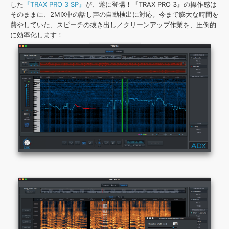
効果音 »
した
『TRAX PRO 3 SP』
が、遂に登場！『TRAX PRO 3』の操作感は
お問い合わせ »
そのままに、2MIX中の話し声の自動検出に対応。今まで膨大な時間を
無償のサウンド
管理ソフト
費やしていた、スピーチの抜き出し／クリーンアップ作業を、圧倒的
BGM »
に効率化します！
次世代型
ボーカル・エディタ
APS
映像のBGM・
セリフを音声分離
SLS
音素材の制作・
ライセンス提供