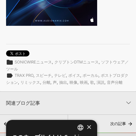
folder
SONICWIREニュース
,
クリプトンDTMニュース
,
ソフトウェア／
ツール
label
TRAX PRO
,
スピーチ
,
テレビ
,
ボイス
,
ボーカル
,
ポストプロダク
ション
,
リミックス
,
分離
,
声
,
抽出
,
映像
,
映画
,
歌
,
演説
,
音声分離
関連ブログ記事
前の記事
次の記事
×