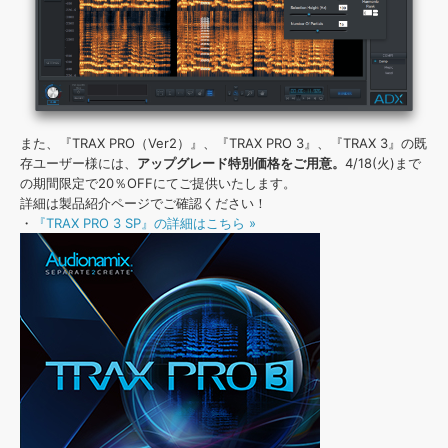
また、『TRAX PRO（Ver2）』、『TRAX PRO 3』、『TRAX 3』の既
存ユーザー様には、
アップグレード特別価格をご用意。
4/18(火)まで
の期間限定で20％OFFにてご提供いたします。
詳細は製品紹介ページでご確認ください！
・
『TRAX PRO 3 SP』の詳細はこちら »