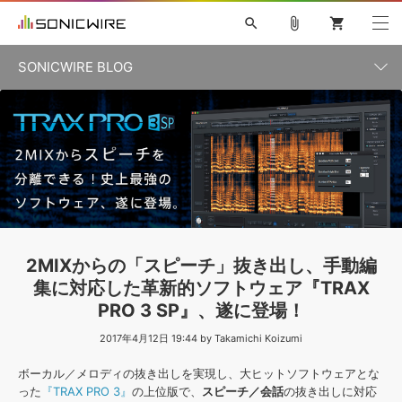
search
attach_file
shopping_cart
SONICWIRE BLOG
初音ミク V4X
鏡音リン・レン V4X
巡音ルカ V4X
カテゴリ一覧
ソフト音源 »
ボーカル抜き出し
MEIKO V3
KAITO V3
MASSIVE
SYLENTH1
VOCALOID
VIENNA
ライセンスフリーBGM
プラグイン・エフェクト »
記事一覧
TOONTRACK
サンプルパックを試そう
MUTANT
キャンペーン »
シネマティック音源特集
EZdrummer2
KOTO NATION
DUBSTEP
ELECTRONICA
EDM
TRANCE
ROUTER.FM
サンプルパック »
特集 »
製品サポート情報 »
2MIXからの「スピーチ」抜き出し、手動編
ソフト音源
プラグイン・エフェクト
サンプルパック
集に対応した革新的ソフトウェア『TRAX
ソフトウェア／ツール »
ニュースレター »
PRO 3 SP』、遂に登場！
DTMガイド »
ソフトウェア／ツール
DAW
効果音
BGM
音楽カード
製作サービス
2017年4月12日 19:44 by Takamichi Koizumi
DAW »
SONICWIREブログ »
FAQ »
ボーカル／メロディの抜き出しを実現し、大ヒットソフトウェアとな
楽曲配信流通
サービス
った
『TRAX PRO 3』
の上位版で、
スピーチ／会話
の抜き出しに対応