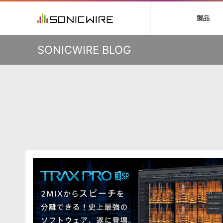
初音ミク V4X
鏡音リン・レン V
製品
VIENNA
ライセンスフリー
ソフト音源 »
キャンペーン »
製品サポート情報 »
プラグ
特集 »
DTMガ
KO
SONICWIRE BLOG
音楽ダウンロードカード製作サービス
独立系ミ
ソフト音源
プラグ
製品一覧
VOCALOID4 ENGINE製品サポート
製品一覧
特集一覧
DTM初心
ービス
EZ DRUMMER ENGINE製品サポート
楽器＆カテゴリ
カテゴリ
インタビ
サンプル
KONTAKT PLAYER 5製品サポート
メーカー
メーカー
TIPS記事
VIENNA INSTRUMENTS製品サポート
バーチャル・
エンジン
ランキン
APS
SLS
サウンド・ラ
ランキング
オーディオ・
BGMやセリフの抽出・削除を実現する音声
製品の仕様
サンプルパッ
分離サービス
規制作・
DAW »
効果音 
Ableton Live
製品一覧
Bitwig
カテゴリ
Cubase
メーカー
FL Studio
ランキン
SoundBridge
シングル