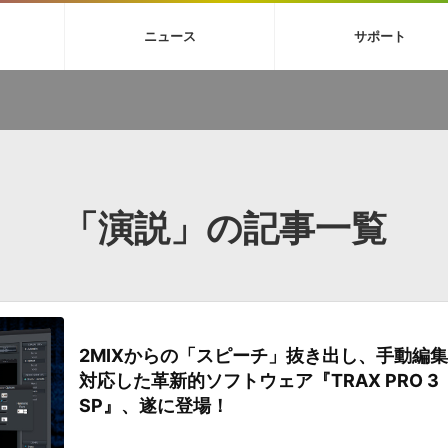
4X
巡音ルカ V4X
ボーカル抜き出し
MEIKO V3
KAITO V3
MAS
ニュース
サポート
BGM
TOONTRACK
サンプルパックを試そう
MUTANT
シネマテ
FAQ »
イン・エフェクト »
イド »
サンプルパック »
ニュースレター »
TO NATION
DUBSTEP
ELECTRONICA
EDM
TRANCE
ROUTER
サウンド素材の効率的な一元管理
ュージシャン向けの楽曲配信流通サ
Piapro Studio / Vocaloid4関連
イン・エフェクト
サンプルパック
ソフトウェア／ツール
DA
償ソフトウェア
者ガイド
製品一覧
バックナンバー一覧
初音ミク V4X関連
ュー一覧
パックを体験してみよう
ジャンル
購読のお申し込み
EZdrummer 3関連
一覧
メーカー
VIENNA関連
シンガー・ラインナップ
グ
フォーマット
イセンシング・サービス
「演説」の記事一覧
オンラインストアガイド
ランキング
プロセッシング・サービス
ヘルプ
や要件に応じたBGM/効果音の新
クを試そう！
ライセンス提供
BGM »
»
製品一覧
2MIXからの「スピーチ」抜き出し、手動編
ジャンル
対応した革新的ソフトウェア『TRAX PRO 3
メーカー
SP』、遂に登場！
ランキング
グ
シングルBGM
効果音