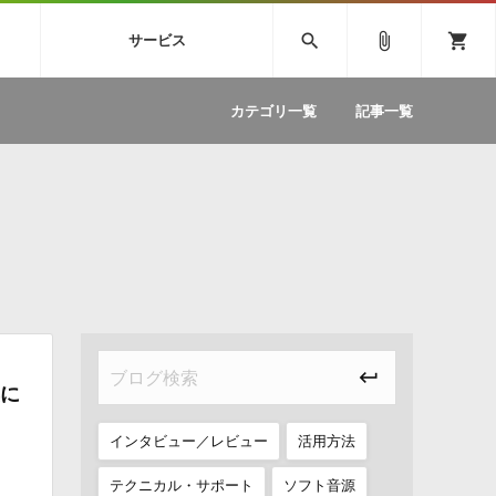
SIVE
SYLENTH1
VOCALOID
search
attach_file
shopping_cart
サービス
ィック音源特集
EZdrummer2
ソフトウェア／ツール »
SONICWIREブログ »
お問い合わせ »
.FM
カテゴリ一覧
記事一覧
のための無
ボーカルパートの制作が自由自在な、次世代
W
効果音
BGM
型ボーカル・エディタ
製品一覧
テクニカルサポート窓口
カテゴリ
製品購入前のご質問・ご相談
メーカー
ランキング
集に
インタビュー／レビュー
活用方法
テクニカル・サポート
ソフト音源