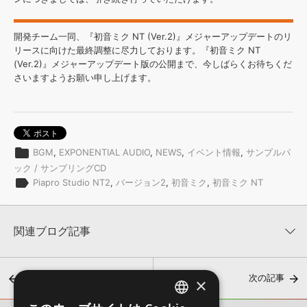
開発チーム一同、『初音ミク NT (Ver.2)』メジャーアップデートのリ
リースに向けた最終調整に尽力しております。『初音ミク NT
(Ver.2)』メジャーアップデート版の公開まで、今しばらくお待ちくだ
さいますようお願い申し上げます。
folder
BGM
,
EXPONENTIAL AUDIO
,
NEWS
,
イベント情報
,
サンプルパ
ック / サンプリングCD
label
Piapro Studio NT2
,
バージョン2
,
初音ミク
,
初音ミク NT
関連ブログ記事
前の記事
次の記事
×