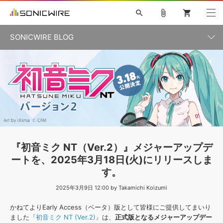
search
attach_file
shopping_cart
SONICWIRE BLOG
初音ミク V4X
鏡音リン・レン V4X
巡音ルカ V4X
カテゴリ一覧
ソフト音源 »
ボーカル抜き出し
MEIKO V3
KAITO V3
MASSIVE
SYLENTH1
VOCALOID
VIENNA
ライセンスフリーBGM
プラグイン・エフェクト »
記事一覧
TOONTRACK
サンプルパックを試そう
MUTANT
キャンペーン »
シネマティック音源特集
EZdrummer2
KOTO NATION
DUBSTEP
ELECTRONICA
EDM
TRANCE
ROUTER.FM
サンプルパック »
特集 »
製品サポート情報 »
『初音ミク NT（Ver.2）』メジャーアップデ
ソフト音源
プラグイン・エフェクト
サンプルパック
ートを、2025年3月18日(火)にリリースしま
ソフトウェア／ツール »
ニュースレター »
す。
DTMガイド »
ソフトウェア／ツール
DAW
効果音
BGM
音楽カード
製作サービス
2025年3月9日 12:00 by Takamichi Koizumi
DAW »
SONICWIREブログ »
FAQ »
かねてよりEarly Access（ベータ）版として皆様にご提供してまいり
楽曲配信流通
サービス
ました
『初音ミク NT (Ver.2)』
は、
正式版となるメジャーアップデー