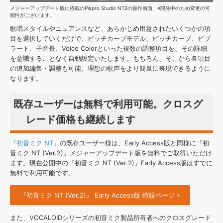
メジャーアップデート版に搭載のPiapro Studio NT2の操作画面 ※開発中のため変更の可
能性がございます。
歌唱スタイルやニュアンスなど、あらかじめ用意されたいくつかの項
目を選択していくだけで、ピッチカーブモデル、ピッチカーブ、ビブ
ラート、子音長、Voice Colorといった複数の調整項目を、その詳細
を意識することなく自動設定いたします。もちろん、そこから各項目
の追加編集・調整も可能。理想の歌声をより簡単に表現できるように
なります。
既存ユーザーは無料で利用可能。クロスグ
レード価格も継続します
『初音ミク NT』
の既存ユーザー様は、Early Access版と同様に『初
音ミク NT (Ver.2)』メジャーアップデート版を無料でご取得いただけ
ます。現在公開中の『初音ミク NT (Ver.2)』Early Access版はすでに
無料で利用可能です。
『初音ミク NT (Ver.2)』 Early Access版 特設ページ »
また、VOCALOIDシリーズの初音ミク製品所有者へのクロスグレード