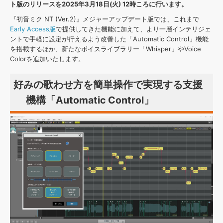
効果音 »
ト版のリリースを2025年3月18日(火) 12時ころに行います。
お問い合わせ »
無償のサウンド
管理ソフト
『初音ミク NT (Ver.2)』メジャーアップデート版では、これまで
Early Access版
で提供してきた機能に加えて、より一層インテリジェ
BGM »
ントで手軽に設定が行えるよう改善した「Automatic Control」機能
次世代型
ボーカル・エディタ
を搭載するほか、新たなボイスライブラリー「Whisper」やVoice
Colorを追加いたします。
APS
映像のBGM・
セリフを音声分離
好みの歌わせ方を簡単操作で実現する支援
機構「Automatic Control」
SLS
音素材の制作・
ライセンス提供