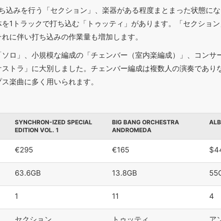
ち込みを行う「セクション」、楽器がある程度まとまった状態にな
体を1トラックで打ち込む「トゥッティ」があります。「セクション
それに伴い打ち込みの作業量も増加します。
「ソロ」、小規模な編成の「チェンバー（室内楽編成）」、コンサ
ケストラ」に大別しました。チェンバー編成は複数人の演奏であり
プス楽曲に多く用いられます。
SYNCHRON-IZED SPECIAL
BIG BANG ORCHESTRA
ALB
EDITION VOL. 1
ANDROMEDA
€295
€165
$4
63.6GB
13.8GB
55
1
11
4
セクション
トゥッティ
ア