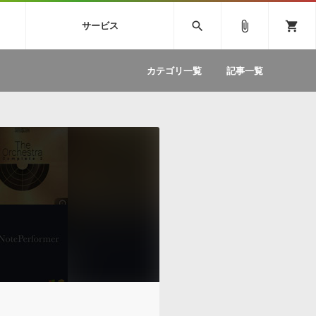
SIVE
SYLENTH1
VOCALOID
search
attach_file
shopping_cart
サービス
ィック音源特集
EZdrummer2
ソフトウェア／ツール »
SONICWIREブログ »
お問い合わせ »
.FM
カテゴリ一覧
記事一覧
のための無
ボーカルパートの制作が自由自在な、次世代
W
効果音
BGM
型ボーカル・エディタ
製品一覧
テクニカルサポート窓口
カテゴリ
製品購入前のご質問・ご相談
メーカー
ランキング