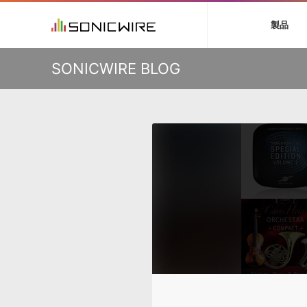
初音ミク V4X
鏡音リン・レン V
製品
VIENNA
ライセンスフリー
ソフト音源 »
キャンペーン »
製品サポート情報 »
プラグ
特集 »
DTMガ
KO
SONICWIRE BLOG
音楽ダウンロードカード製作サービス
独立系ミ
ソフト音源
プラグ
製品一覧
VOCALOID4 ENGINE製品サポート
製品一覧
特集一覧
DTM初心
ービス
EZ DRUMMER ENGINE製品サポート
楽器＆カテゴリ
カテゴリ
インタビ
サンプル
KONTAKT PLAYER 5製品サポート
メーカー
メーカー
TIPS記事
VIENNA INSTRUMENTS製品サポート
バーチャル・
エンジン
ランキン
APS
SLS
サウンド・ラ
ランキング
オーディオ・
BGMやセリフの抽出・削除を実現する音声
製品の仕様
サンプルパッ
分離サービス
規制作・
DAW »
効果音 
Ableton Live
製品一覧
Bitwig
カテゴリ
Cubase
メーカー
FL Studio
ランキン
SoundBridge
シングル