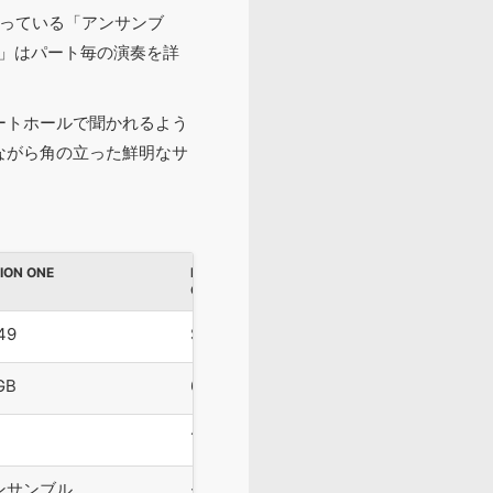
っている「アンサンブ
」はパート毎の演奏を詳
ートホールで聞かれるよう
ながら角の立った鮮明なサ
ION ONE
BBC SYMPHONY
THE ORCHES
ORCHESTRA PROFESSIONAL
2
49
$999
€459
GB
631.3GB
14.8GB
19
1
ンサンブル
セクション
セクション