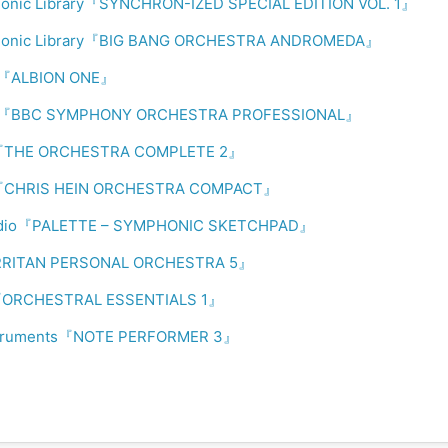
onic Library『SYNCHRON-IZED SPECIAL EDITION VOL. 1』
honic Library『BIG BANG ORCHESTRA ANDROMEDA』
io『ALBION ONE』
dio『BBC SYMPHONY ORCHESTRA PROFESSIONAL』
e『THE ORCHESTRA COMPLETE 2』
e『CHRIS HEIN ORCHESTRA COMPACT』
udio『PALETTE – SYMPHONIC SKETCHPAD』
RRITAN PERSONAL ORCHESTRA 5』
『ORCHESTRAL ESSENTIALS 1』
nstruments『NOTE PERFORMER 3』