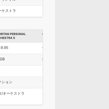
ーケストラ
ソロ/オーケストラ
オーケスト
RITAN PERSONAL
ORCHESTRAL ESSENTIALS 1
NOTE PERFO
HESTRA 5
49.95
€199
$129
3GB
8GB
660MB
1
1
クション
アンサンブル
セクション
ロ/オーケストラ
オーケストラ
ソロ/チェ
トラ