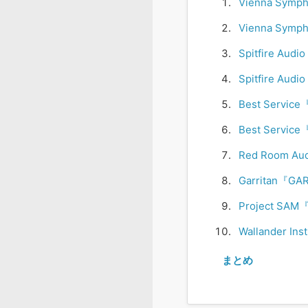
Vienna Symph
Vienna Symp
Spitfire Aud
Spitfire Au
Best Servic
Best Servic
Red Room A
Garritan『GA
Project SAM
Wallander I
まとめ