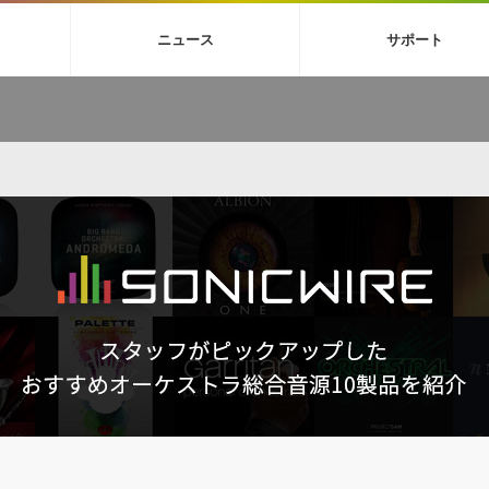
4X
巡音ルカ V4X
ボーカル抜き出し
MEIKO V3
KAITO V3
MAS
ニュース
サポート
BGM
TOONTRACK
サンプルパックを試そう
MUTANT
シネマテ
FAQ »
イン・エフェクト »
イド »
サンプルパック »
ニュースレター »
TO NATION
DUBSTEP
ELECTRONICA
EDM
TRANCE
ROUTER
サウンド素材の効率的な一元管理
ュージシャン向けの楽曲配信流通サ
Piapro Studio / Vocaloid4関連
イン・エフェクト
サンプルパック
ソフトウェア／ツール
DA
償ソフトウェア
者ガイド
製品一覧
バックナンバー一覧
初音ミク V4X関連
ュー一覧
パックを体験してみよう
ジャンル
購読のお申し込み
EZdrummer 3関連
一覧
メーカー
VIENNA関連
シンガー・ラインナップ
グ
フォーマット
イセンシング・サービス
オンラインストアガイド
ランキング
プロセッシング・サービス
ヘルプ
や要件に応じたBGM/効果音の新
クを試そう！
ライセンス提供
BGM »
»
製品一覧
ジャンル
メーカー
ランキング
グ
シングルBGM
効果音