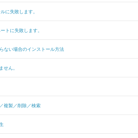
トールに失敗します。
ィベートに失敗します。
 が立ち上がらない場合のインストール方法
できません。
の編集／複製／削除／検索
再生