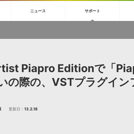
4X
巡音ルカ V4X
MEIKO V3
KAITO V3
VOCALOID
TOONTRA
ニュース
サポート
イセンスフリーBGM
サンプルパックを試そう
ボーカル抜き出し
DU
FAQ »
イン・エフェクト »
イド »
サンプルパック »
ニュースレター »
TRANCE
MUTANT
ROUTER.FM
SONOCA
サウンド素材の効率的な一元管理
ュージシャン向けの楽曲配信流通サ
Piapro Studio / Vocaloid4関連
イン・エフェクト
サンプルパック
ソフトウェア／ツール
DA
償ソフトウェア
者ガイド
製品一覧
バックナンバー一覧
初音ミク V4X関連
ュー一覧
パックを体験してみよう
ジャンル
購読のお申し込み
EZdrummer 3関連
一覧
メーカー
VIENNA関連
ンガー・ラインナップ
グ
フォーマット
tist Piapro Editionで「Pia
イセンシング・サービス
オンラインストアガイド
ランキング
プロセッシング・サービス
ヘルプ
や要件に応じたBGM/効果音の新
クを試そう！
使いの際の、VSTプラグイ
ライセンス提供
BGM »
»
製品一覧
源
更新日：
13.2.18
ジャンル
メーカー
ランキング
グ
シングルBGM
効果音