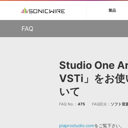
初音ミク NT
鏡音リン・レン V
製品
EZ DRUMMER 3
SERUM
ラ
ソフト音源 »
キャンペーン »
製品サポート情報 »
プラグ
特集 »
DTMガ
FAQ
音楽ダウンロードカード製作サービス
独立系ミ
ソフト音源
プラグ
製品一覧
万物を創造するシンセ『Avenger 2』や拡張音源が
VOCALOID4 ENGINE製品サポート
製品一覧
特集一覧
DTM初心
ービス
33％OFF！Vengeance Soundサマーセール！
EZ DRUMMER ENGINE製品サポート
楽器＆カテゴリ
カテゴリ
インタビ
サンプル
【AudioThing】古典的なラテン・サウンドを収録した
KONTAKT PLAYER 5製品サポート
メーカー
『LATIN PERCUSSION』が51％OFF！
メーカー
TIPS記事
VIENNA INSTRUMENTS製品サポート
バーチャルシ
【HEAVYOCITY】サマーセール Reloaded！シネマティ
エンジン
ランキン
APS
SLS
ック音源 / エフェクト最大75%OFF！
Studio One Ar
サウンド・ラ
ランキング
ウクレレなど”夏”を感じるAmple Soundの音源が最大
オーディオ・
45％OFF！3製品がお得に手に入るバンドルも販売中！
BGMやセリフの抽出・削除を実現する音声
製品の仕様
サンプルパッ
VSTi」をお
分離サービス
規制作・
挿すだけでOK！今年1番売れてるリミッター『The God
Particle』など、Cradle製品が20%OFF！
DAW »
効果音 
いて
Ableton Live
製品一覧
FAQ No.：
475
FAQ区分：
ソフト音
Bitwig
カテゴリ
Cubase
メーカー
FL Studio
ランキン
piaprostudio.com
をご覧下さい。
SoundBridge
シングル