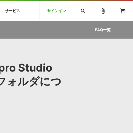
CK
SPITFIRE AUDIO
VIENNA
search
attach_file
shopping_cart
サービス
サインイン
BSTEP
ELECTRONICA
EDM
ソフトウェア／ツール »
SONICWIREブログ »
お問い合わせ »
FAQ一覧
のための無
ボーカルパートの制作が自由自在な、次世代
W
効果音
BGM
型ボーカル・エディタ
製品一覧
テクニカルサポート窓口
カテゴリ
製品購入前のご質問・ご相談
メーカー
ランキング
pro Studio
ンフォルダにつ