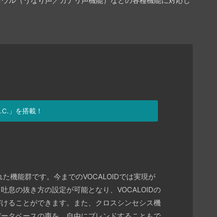
グロウル（うなり声／ガナリ声機能）などの各種機能に対応し
.C.」を搭載！
された機能群です。今までのVOCALOIDでは実現が
息の抜き方の設定が可能となり、VOCALOIDの
づけることができます。また、クロスシンセシス機
データベースの声を、自由にブレンドすることもで