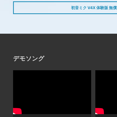
初音ミク V4X 体験版 無
デモソング