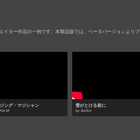
クリエイター作品の一例です。本製品版では、ベータバージョンより
ジング・マジシャン
雪がとける前に
chie M
by doriko