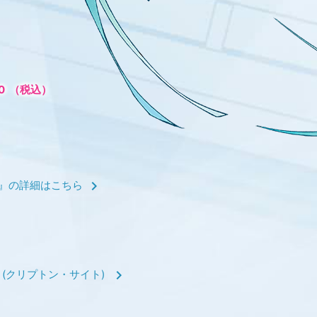
00
（税込）
chevron_right
T』の詳細はこちら
chevron_right
こちら (クリプトン・サイト)