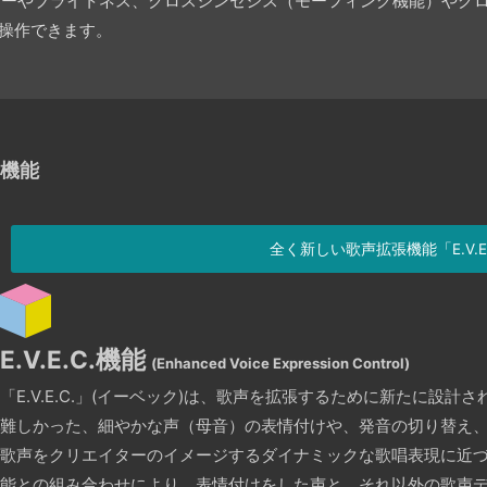
ファクターやブライトネス、クロスシンセシス（モーフィング機能）や
から操作できます。
」機能
全く新しい歌声拡張機能「E.V.E
E.V.E.C.機能
(Enhanced Voice Expression Control)
「E.V.E.C.」(イーベック)は、歌声を拡張するために新たに設計
難しかった、細やかな声（母音）の表情付けや、発音の切り替え、吐
歌声をクリエイターのイメージするダイナミックな歌唱表現に近
能との組み合わせにより、表情付けをした声と、それ以外の歌声