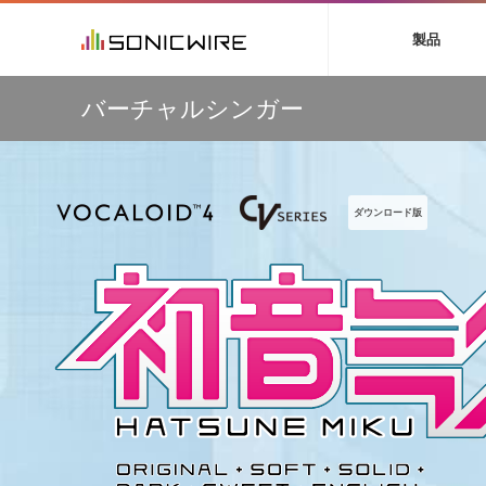
初音ミク NT
鏡音リン・レン V
製品
EZ DRUMMER 3
SERUM
ラ
ソフト音源 »
キャンペーン »
製品サポート情報 »
プラグ
特集 »
DTMガ
バーチャルシンガー
音楽ダウンロードカード製作サービス
独立系ミ
ソフト音源
プラグ
製品一覧
【Wavetick】幅広いジャンルのサンプルパックが
VOCALOID4 ENGINE製品サポート
製品一覧
特集一覧
DTM初心
ービス
30%OFF！サマーセール第2弾！
EZ DRUMMER ENGINE製品サポート
楽器＆カテゴリ
カテゴリ
インタビ
サンプル
多彩で精度の高いコンプレッション・サウンドを実現する
KONTAKT PLAYER 5製品サポート
メーカー
『Fuse Compressor』が50％OFF
メーカー
TIPS記事
VIENNA INSTRUMENTS製品サポート
バーチャルシ
ダウンロード版
【33%OFF】オーディオに揺らぎを与えるローファイ・エ
エンジン
ランキン
APS
SLS
フェクト『Pitch Dropout 2』発売記念セール！
サウンド・ラ
ランキング
【最大65％OFF】IK Multimedia 各種プロモーション実施
オーディオ・
中！
BGMやセリフの抽出・削除を実現する音声
製品の仕様
サンプルパッ
分離サービス
規制作・
【期間延長】Sound Ideasの業界標準効果音パックが
50%OFF！MID YEAR SALE！
DAW »
効果音 
Ableton Live
製品一覧
Bitwig
カテゴリ
Cubase
メーカー
FL Studio
ランキン
SoundBridge
シングル