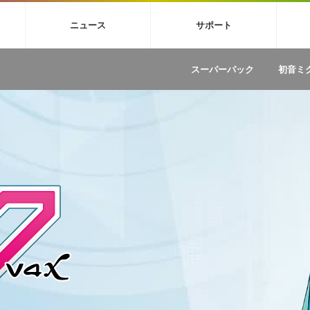
4X
巡音ルカ V4X
MEIKO V3
KAITO V3
VOCALOID
TOONTRA
ニュース
サポート
イセンスフリーBGM
サンプルパックを試そう
ボーカル抜き出し
DU
FAQ »
イン・エフェクト »
イド »
サンプルパック »
ニュースレター »
TRANCE
MUTANT
ROUTER.FM
SONOCA
スーパーパック
初音ミ
サウンド素材の効率的な一元管理
ュージシャン向けの楽曲配信流通サ
Piapro Studio / Vocaloid4関連
イン・エフェクト
サンプルパック
ソフトウェア／ツール
DA
償ソフトウェア
者ガイド
製品一覧
バックナンバー一覧
初音ミク V4X関連
ュー一覧
パックを体験してみよう
ジャンル
購読のお申し込み
EZdrummer 3関連
一覧
メーカー
VIENNA関連
ンガー・ラインナップ
グ
フォーマット
イセンシング・サービス
オンラインストアガイド
ランキング
プロセッシング・サービス
ヘルプ
や要件に応じたBGM/効果音の新
クを試そう！
ライセンス提供
BGM »
»
製品一覧
ジャンル
メーカー
ランキング
グ
シングルBGM
効果音