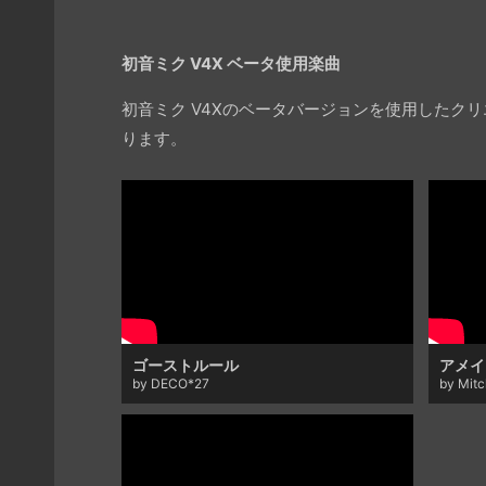
初音ミク V4X ベータ使用楽曲
初音ミク V4Xのベータバージョンを使用した
ります。
ゴーストルール
アメイ
by DECO*27
by Mit