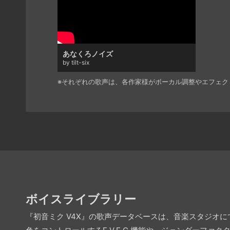
あなくろノイズ
by tilt-six
※それぞれの歌声は、各作家様がボーカル調整やエフェク
ボイスライブラリー
『初音ミク V4X』の歌声データベースは、音楽スタジオ