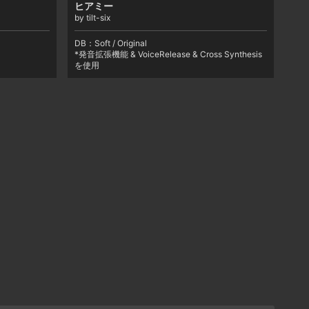
ヒアミー
by tilt-six
DB：
Soft / Original
*発音拡張機能 & VoiceRelease & Cross Synthesis
を使用