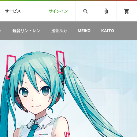
CK
SPITFIRE AUDIO
VIENNA
search
attach_file
shopping_cart
サービス
サインイン
BSTEP
ELECTRONICA
EDM
ソフトウェア／ツール »
SONICWIREブログ »
お問い合わせ »
ク
鏡音リン・レン
巡音ルカ
MEIKO
KAITO
のための無
ボーカルパートの制作が自由自在な、次世代
W
効果音
BGM
型ボーカル・エディタ
製品一覧
テクニカルサポート窓口
カテゴリ
製品購入前のご質問・ご相談
メーカー
ランキング