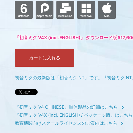
『初音ミク V4X (incl. ENGLISH)』 ダウンロード版
¥17,6
カートに入れる
初音ミクの最新版は『初音ミク NT』です。『初音ミク N
chevron_right
『初音ミク V4 CHINESE』単体製品の詳細はこちら
『初音ミク V4X (incl. ENGLISH) / パッケージ版』は
chevron_right
教育機関向けスクールライセンスのご案内はこちら