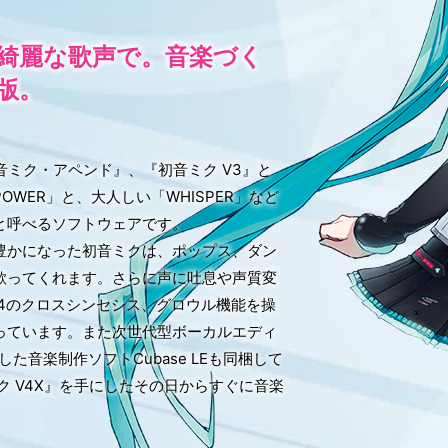
綺麗な歌声で。音楽づく
版。
『初音ミク・アペンド』、『初音ミク V3』と
WER」と、大人しい「WHISPER」など
と呼べるソフトウェアです。
豊かになった初音ミクは、ポップス、ダン
歌ってくれます。さらに声に吐息や声質変
LOID4のクロスシンセシス、グロウル機能を操
っています。また次世代型ボーカルエディ
録した音楽制作ソフトCubase LEも同梱して
 V4X』を手にしたその日からすぐに音楽