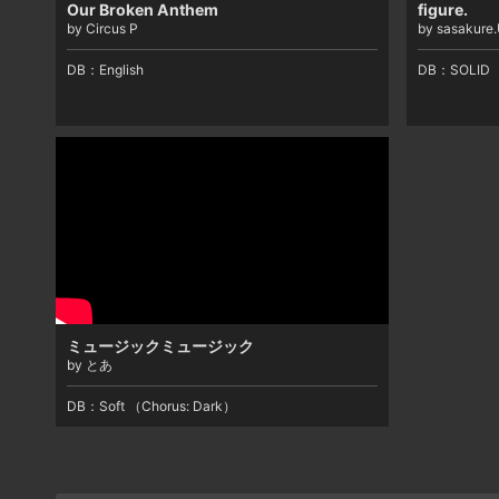
Our Broken Anthem
figure.
by Circus P
by sasakure
DB：
English
DB：
SOLID
ミュージックミュージック
by とあ
DB：
Soft （Chorus: Dark）