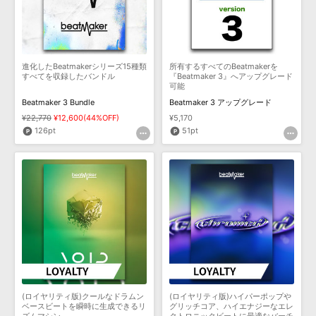
進化したBeatmakerシリーズ15種類
所有するすべてのBeatmakerを
すべてを収録したバンドル
『Beatmaker 3』へアップグレード
可能
Beatmaker 3 Bundle
Beatmaker 3 アップグレード
¥22,770
¥12,600(44%OFF)
¥5,170
126pt
51pt
(ロイヤリティ版)クールなドラムン
(ロイヤリティ版)ハイパーポップや
ベースビートを瞬時に生成できるリ
グリッチコア、ハイエナジーなエレ