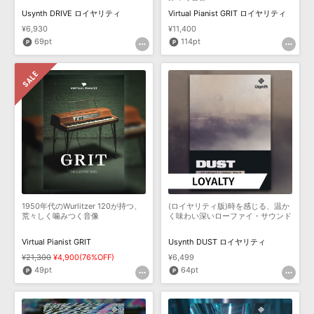
Usynth DRIVE ロイヤリティ
Virtual Pianist GRIT ロイヤリティ
¥6,930
¥11,400
69pt
114pt
1950年代のWurlitzer 120が持つ、
(ロイヤリティ版)時を感じる、温か
荒々しく噛みつく音像
く味わい深いローファイ・サウンド
Virtual Pianist GRIT
Usynth DUST ロイヤリティ
¥21,300
¥4,900(76%OFF)
¥6,499
49pt
64pt