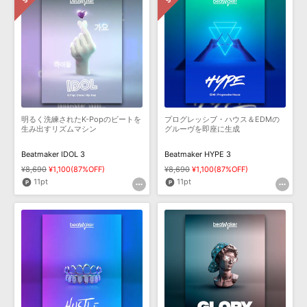
明るく洗練されたK-Popのビートを
プログレッシブ・ハウス＆EDMの
生み出すリズムマシン
グルーヴを即座に生成
Beatmaker IDOL 3
Beatmaker HYPE 3
¥8,690
¥1,100(87%OFF)
¥8,690
¥1,100(87%OFF)
11pt
11pt