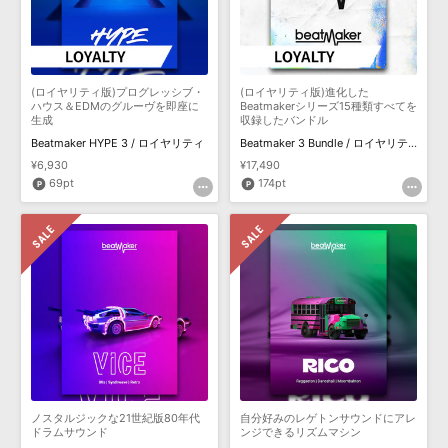
(ロイヤリティ版)プログレッシブ・
(ロイヤリティ版)進化した
ハウス＆EDMのグルーヴを即座に
Beatmakerシリーズ15種類すべてを
生成
収録したバンドル
Beatmaker HYPE 3 / ロイヤリティ
Beatmaker 3 Bundle / ロイヤリティ
¥6,930
¥17,490
69pt
174pt
ノスタルジックな21世紀版80年代
自分好みのレゲトンサウンドにアレ
ドラムサウンド
ンジできるリズムマシン