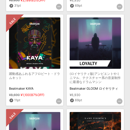
¥8,690
¥3,199(63%OFF)
¥6,930
31pt
69pt
躍動感あふれるアフロビート・ドラ
(ロイヤリティ版)アンビエントやミ
ムキット
ニマル、テクスチャー系の音楽制作
に最適なドラムマシン
Beatmaker KAYA
Beatmaker GLOOM ロイヤリティ
¥8,690
¥1,100(87%OFF)
¥6,930
11pt
69pt