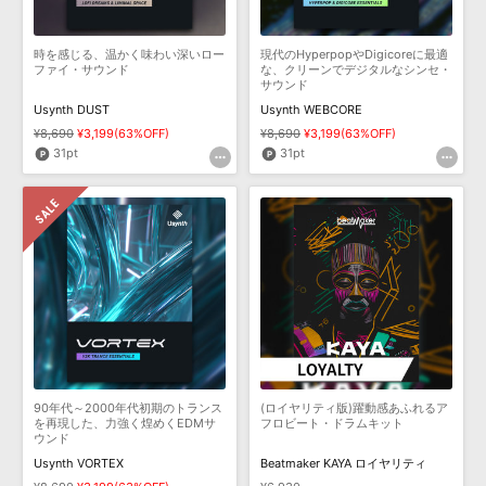
時を感じる、温かく味わい深いロー
現代のHyperpopやDigicoreに最適
ファイ・サウンド
な、クリーンでデジタルなシンセ・
サウンド
Usynth DUST
Usynth WEBCORE
¥8,690
¥3,199(63%OFF)
¥8,690
¥3,199(63%OFF)
31pt
31pt
90年代～2000年代初期のトランス
(ロイヤリティ版)躍動感あふれるア
を再現した、力強く煌めくEDMサ
フロビート・ドラムキット
ウンド
Usynth VORTEX
Beatmaker KAYA ロイヤリティ