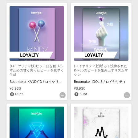
(ロイヤリティ版)ヒット曲を創り出
(ロイヤリティ版)明るく洗練された
すための甘く尖ったビートを素早く
K-Popのビートを生み出すリズムマ
生成
シン
Beatmaker KANDY 3 / ロイヤリティ
Beatmaker IDOL 3 / ロイヤリティ
¥6,930
¥6,930
69pt
69pt