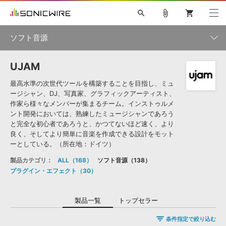
search
attach_file
shopping_cart
ソフト音源
UJAM
初音ミク NT
鏡音リン・レン V4X
巡音ルカ V4X
MEIKO V3
製品一覧
ソフト音源 »
KAITO V3
VOCALOID
TOONTRACK
SPITFIRE AUDIO
最高水準の次世代ツールを構築することを目指し、ミュ
ージシャン、DJ、写真家、グラフィックアーティスト、
VIENNA
EZ DRUMMER 3
SERUM
ライセンスフリーBGM
作家ら様々なメンバーが集まるチーム。インストゥルメ
プラグイン・エフェクト »
サンプルパックを試そう
ボーカル抜き出し
DUBSTEP
楽器＆カテゴリ
キャンペーン »
ント開発においては、熟練したミュージシャンであろう
ELECTRONICA
EDM
TRANCE
MUTANT
ROUTER.FM
と完全な初心者であろうと、かつてないほど速く、より
良く、そしてより簡単に音楽を作成できる設計をモット
SONOCA
サンプルパック »
特集 »
ーとしている。（所在地：ドイツ）
製品サポート情報 »
メーカー
ソフト音源
プラグイン・エフェクト
サンプルパック
製品カテゴリ：
ALL
168
ソフト音源
138
ソフトウェア／ツール »
ニュースレター »
プラグイン・エフェクト
30
DTMガイド »
ソフトウェア／ツール
DAW
効果音
BGM
音楽カード
製作サービス
エンジン
DAW »
製品一覧
トップセラー
SONICWIREブログ »
FAQ »
楽曲配信流通
サービス
条件指定で絞り込む
ランキング