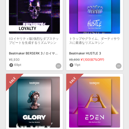
(ロイヤリティ版)強烈なダブステッ
トラップやグライム、ダーティサウ
プビートを生成するリズムマシン
スに最適なリズムマシン
Beatmaker BERSERK 3 / ロイヤリティ
Beatmaker HUSTLE 3
¥6,930
¥8,690
¥1,100(87%OFF)
69pt
11pt