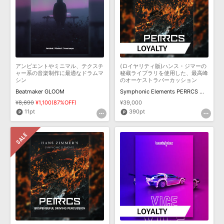
アンビエントやミニマル、テクスチ
(ロイヤリティ版)ハンス・ジマーの
ャー系の音楽制作に最適なドラムマ
秘蔵ライブラリを使用した、最高峰
シン
のオーケストラパーカッション
Beatmaker GLOOM
Symphonic Elements PERRCS ロイヤリティ
¥8,690
¥1,100(87%OFF)
¥39,000
11pt
390pt