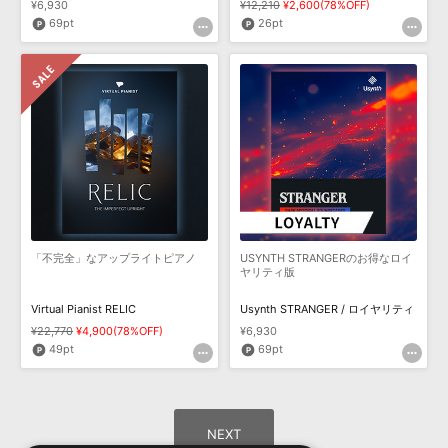
¥6,930
¥12,210
¥2,600(78%OFF)
69pt
26pt
「不完全」なアップライトピアノ
USYNTH STRANGERのお得なロイ
ヤリティ版
Virtual Pianist RELIC
Usynth STRANGER / ロイヤリティ
¥22,770
¥4,900(78%OFF)
¥6,930
49pt
69pt