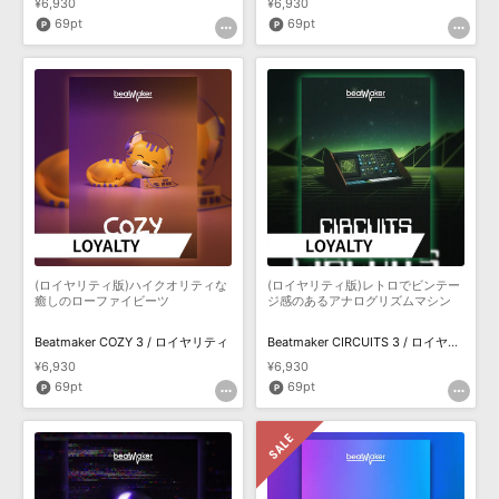
¥6,930
¥6,930
69pt
69pt
(ロイヤリティ版)ハイクオリティな
(ロイヤリティ版)レトロでビンテー
癒しのローファイビーツ
ジ感のあるアナログリズムマシン
Beatmaker COZY 3 / ロイヤリティ
Beatmaker CIRCUITS 3 / ロイヤリティ
¥6,930
¥6,930
69pt
69pt