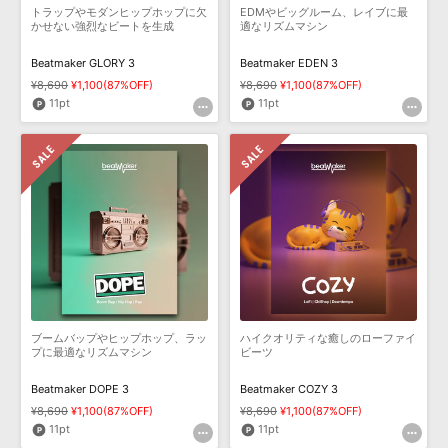
トラップやモダンヒップホップに欠
EDMやビッグルーム、レイブに最
かせない強烈なビートを生成
適なリズムマシン
Beatmaker GLORY 3
Beatmaker EDEN 3
¥8,690
¥1,100(87%OFF)
¥8,690
¥1,100(87%OFF)
11pt
11pt
ブームバップやヒップホップ、ラッ
ハイクオリティな癒しのローファイ
プに最適なリズムマシン
ビーツ
Beatmaker DOPE 3
Beatmaker COZY 3
¥8,690
¥1,100(87%OFF)
¥8,690
¥1,100(87%OFF)
11pt
11pt