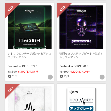
レトロでビンテージ感のあるアナロ
強烈なダブステップビートを生成す
グリズムマシン
るリズムマシン
Beatmaker CIRCUITS 3
Beatmaker BERSERK 3
¥8,690
¥1,100(87%OFF)
¥8,690
¥1,100(87%OFF)
11pt
11pt