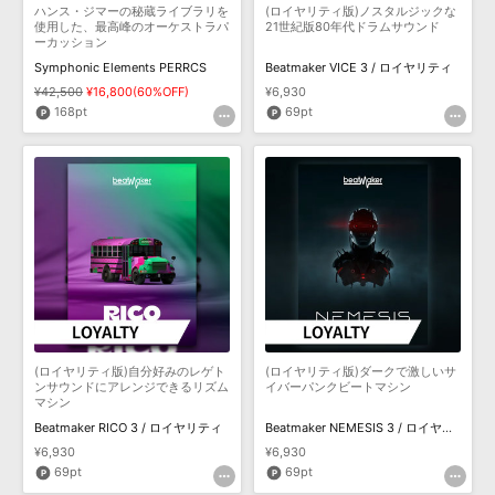
ハンス・ジマーの秘蔵ライブラリを
(ロイヤリティ版)ノスタルジックな
使用した、最高峰のオーケストラパ
21世紀版80年代ドラムサウンド
ーカッション
Symphonic Elements PERRCS
Beatmaker VICE 3 / ロイヤリティ
¥42,500
¥16,800(60%OFF)
¥6,930
168pt
69pt
(ロイヤリティ版)自分好みのレゲト
(ロイヤリティ版)ダークで激しいサ
ンサウンドにアレンジできるリズム
イバーパンクビートマシン
マシン
Beatmaker RICO 3 / ロイヤリティ
Beatmaker NEMESIS 3 / ロイヤリティ
¥6,930
¥6,930
69pt
69pt