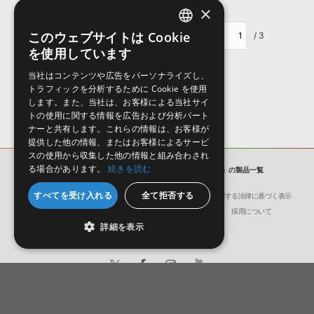
×
このウェブサイトは Cookie
ページ移動：
/ 3
ENGLISH
を使用しています
JAPANESE
当社はコンテンツや広告をパーソナライズし、
トラフィックを分析するために Cookie を使用
します。また、当社は、お客様による当社サイ
トの使用に関する情報を広告および分析パート
ナーと共有します。これらの情報は、お客様が
提供した他の情報、またはお客様によるサービ
スの使用から収集した他の情報と組み合わされ
る場合があります。
続きを読む
メーカー
UJAM
ソフト音源 - 「UJAM」の製品一覧
すべてを受け入れる
全て拒否する
会社概要
環境保護（CSR）への取り組み
特定商取引に関する法律に基づく表示
サイト動作環境
利用規約
個人情報の保護について
採用について
詳細を表示
日本語
English
© Crypton Future Media, INC.