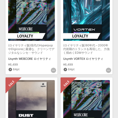
(ロイヤリティ版)現代のHyperpop
(ロイヤリティ版)90年代～2000年
やDigicoreに最適な、クリーンでデ
代初期のトランスを再現した、力強
ジタルなシンセ・サウンド
く煌めくEDMサウンド
Usynth WEBCORE ロイヤリティ
Usynth VORTEX ロイヤリティ
¥6,499
¥6,499
64pt
64pt