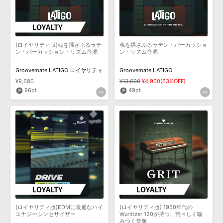
(ロイヤリティ版)魂を揺さぶるラテ
魂を揺さぶるラテン・パーカッショ
ン・パーカッション・リズム音源
ン・リズム音源
Groovemate LATIGO ロイヤリティ
Groovemate LATIGO
¥9,680
¥13,600
¥4,900(63%OFF)
96pt
49pt
(ロイヤリティ版)EDMに最適なハイ
(ロイヤリティ版) 1950年代の
エナジーシンセサイザー
Wurlitzer 120が持つ、荒々しく噛
みつく音像