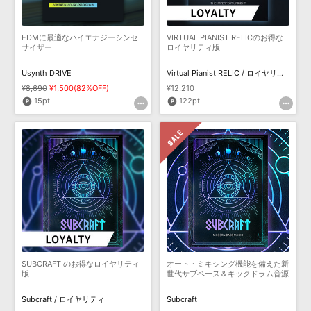
EDMに最適なハイエナジーシンセ
VIRTUAL PIANIST RELICのお得な
サイザー
ロイヤリティ版
Usynth DRIVE
Virtual Pianist RELIC / ロイヤリティ
¥8,690
¥1,500(82%OFF)
¥12,210
15pt
122pt
SUBCRAFT のお得なロイヤリティ
オート・ミキシング機能を備えた新
版
世代サブベース＆キックドラム音源
Subcraft / ロイヤリティ
Subcraft