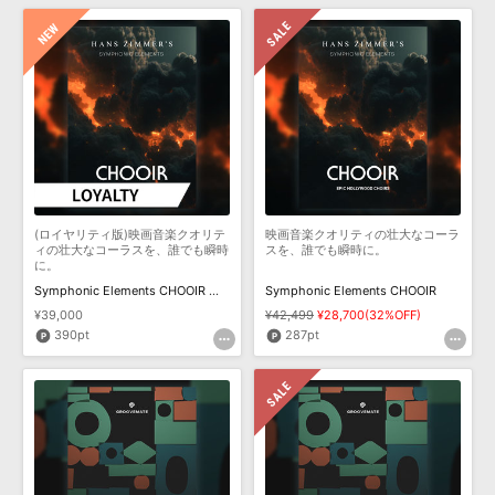
効果音 »
お問い合わせ »
無償のサウンド
管理ソフト
BGM »
次世代型
ボーカル・エディタ
APS
映像のBGM・
セリフを音声分離
SLS
音素材の制作・
ライセンス提供
(ロイヤリティ版)映画音楽クオリテ
映画音楽クオリティの壮大なコーラ
ィの壮大なコーラスを、誰でも瞬時
スを、誰でも瞬時に。
に。
Symphonic Elements CHOOIR ロイヤリティ
Symphonic Elements CHOOIR
¥39,000
¥42,499
¥28,700(32%OFF)
390pt
287pt