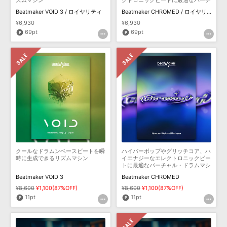
ズムマシン
クトロニックビートに最適なバーチ
ャル・ドラムマシン
Beatmaker VOID 3 / ロイヤリティ
Beatmaker CHROMED / ロイヤリティ
¥6,930
¥6,930
69pt
69pt
クールなドラムンベースビートを瞬
ハイパーポップやグリッチコア、ハ
時に生成できるリズムマシン
イエナジーなエレクトロニックビー
トに最適なバーチャル・ドラムマシ
ン
Beatmaker VOID 3
Beatmaker CHROMED
¥8,690
¥1,100(87%OFF)
¥8,690
¥1,100(87%OFF)
11pt
11pt