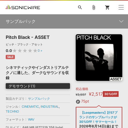
search
attach_file
shopping_cart
サンプルパック
Pitch Black - ASSET
初音ミク NT
鏡音リン・レン V4X
巡音ルカ V4X
MEIKO V3
製品一覧
ソフト音源 »
ピッチ・ブラック・アセット
KAITO V3
VOCALOID
TOONTRACK
SPITFIRE AUDIO
★★★★★
0.0
0
»
VIENNA
EZ DRUMMER 3
SERUM
ライセンスフリーBGM
SALE
プラグイン・エフェクト »
サンプルパックを試そう
ボーカル抜き出し
DUBSTEP
ジャンル
キャンペーン »
シネマティックやインダストリアルテ
ELECTRONICA
EDM
TRANCE
MUTANT
ROUTER.FM
クノに適した、ダークなサウンドを収
SONOCA
サンプルパック »
録
特集 »
製品サポート情報 »
メーカー
デモサウンド(1)
税込価格
ソフト音源
プラグイン・エフェクト
サンプルパック
¥2,517
ソフトウェア／ツール »
30%OFF
¥3,597
ニュースレター »
製品カテゴリ
サンプルパック
DTMガイド »
ソフトウェア／ツール
DAW
効果音
BGM
75pt
音楽カード
製作サービス
フォーマット
ジャンル
CINEMATIC
,
INDUSTRIAL
,
DAW »
TECHNO
【Loopmasters】計57ブ
SONICWIREブログ »
FAQ »
ランドのサンプルパックが
フォーマット
WAV
楽曲配信流通
サービス
30%OFF！サマーセール！
ランキング
2026年8月14日(金)まで
DLサイズ
646 MB (677,519,356 byte)