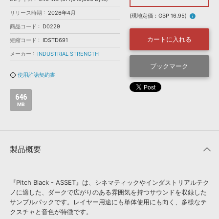
効果音 »
お問い合わせ »
リリース時期
2026年4月
無償のサウンド
管理ソフト
(現地定価：GBP 16.95)
info
商品コード
D0229
BGM »
カートに入れる
短縮コード
IDSTD691
次世代型
ボーカル・エディタ
メーカー
INDUSTRIAL STRENGTH
ブックマーク
APS
映像のBGM・
セリフを音声分離
使用許諾契約書
info_outline
646
SLS
音素材の制作・
ライセンス提供
MB
製品概要
『Pitch Black - ASSET』は、シネマティックやインダストリアルテク
ノに適した、ダークで広がりのある雰囲気を持つサウンドを収録した
サンプルパックです。レイヤー用途にも単体使用にも向く、多様なテ
クスチャと音色が特徴です。