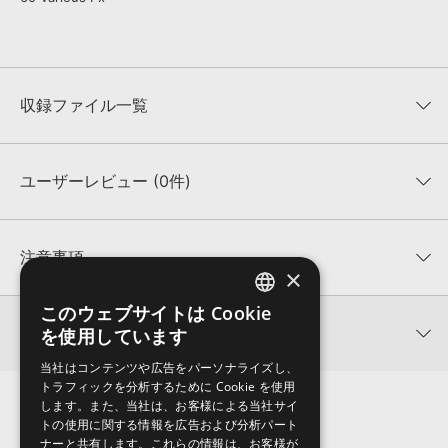
収録ファイル一覧
ユーザーレビュー (0件)
収録ファイル一覧
平均評価
0
★★★★★
注意事項
×
0
件の評価
KONTAKTフォーマットについて：
サンプルパック製品の
このウェブサイトは Cookie
ENGLISH
★5
0%
KONTAKTフォーマットは、
製品版KONTAKT（別売）
に読み込ん
関連情報
を使用しています
★4
0%
でお使いいただけます。無償版のKONTAKT PLAYERではお使いい
JAPANESE
★3
0%
ただけませんので、ご注意ください。また、「ライブラリ・タブ」
当社はコンテンツや広告をパーソナライズし、
【Loopmasters】計57ブランドのサンプルパックが30%OFF！サ
★2
0%
への表示にも対応しておりません。
トラフィックを分析するために Cookie を使用
マーセール！
★1
0%
します。また、当社は、お客様による当社サイ
4GBを超えるデータに関するご注意：
FAT32でフォーマットされた
トの使用に関する情報を広告および分析パート
INDUSTRIAL STRENGTH 製品一覧
HDDには、1ファイル4GBを超えるデータを格納することができま
レビューをもっと見る »
ナーと共有します。これらの情報は、お客様が