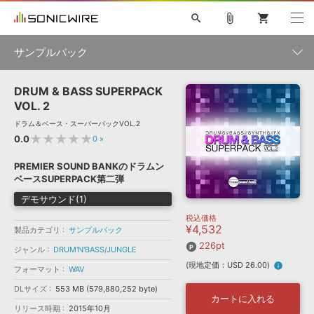
search
attach_file
shopping_cart
サンプルパック
DRUM & BASS SUPERPACK
初音ミク NT
鏡音リン・レン V4X
巡音ルカ V4X
MEIKO V3
製品一覧
ソフト音源 »
VOL. 2
KAITO V3
VOCALOID
TOONTRACK
SPITFIRE AUDIO
ドラム＆ベース・スーパーパックVOL.2
VIENNA
EZ DRUMMER 3
SERUM
ライセンスフリーBGM
★★★★★
0.0
0
»
プラグイン・エフェクト »
サンプルパックを試そう
ボーカル抜き出し
DUBSTEP
ジャンル
キャンペーン »
PREMIER SOUND BANKのドラムン
ELECTRONICA
EDM
TRANCE
MUTANT
ROUTER.FM
ベースSUPERPACK第二弾
SONOCA
サンプルパック »
特集 »
デモサウンド(1)
製品サポート情報 »
メーカー
税込価格
ソフト音源
プラグイン・エフェクト
サンプルパック
¥4,532
ソフトウェア／ツール »
製品カテゴリ
サンプルパック
ニュースレター »
DTMガイド »
226pt
ソフトウェア／ツール
DAW
効果音
BGM
ジャンル
DRUM'N'BASS/JUNGLE
音楽カード
製作サービス
フォーマット
(現地定価：USD 26.00)
info
フォーマット
WAV
DAW »
SONICWIREブログ »
FAQ »
DLサイズ
553 MB (579,880,252 byte)
楽曲配信流通
サービス
カートに入れる
リリース時期
ランキング
2015年10月