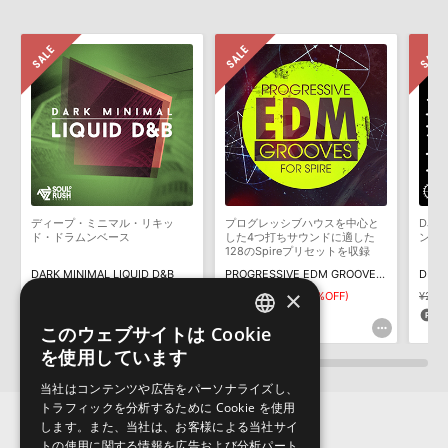
HDDには、1ファイル4GBを超えるデータを格納することができま
レビューをもっと見る »
せん。データ容量が4GBを超えるダウンロード製品をご購入いただ
きます際には、NTFSやHFS＋でフォーマットされたHDDをご用意
いただく必要がございます。
製品の購入手続き完了後、受注確認メールとシリアルナンバーをお
知らせするメールの2通が送信されます。メールに記載されており
ます説明に沿って、製品のダウンロード／導入を行って下さい。
サンプルパック製品には、原則として日本語版操作マニュアルをご
用意しておりません。ご購入後のご不明点や詳細に関するお問い合
わせなどは
テクニカルサポート
までご連絡ください。
ディープ・ミニマル・リキッ
プログレッシブハウスを中心と
DJ 
デモソングは、製品収録サウンドを使ってできることを紹介するた
ド・ドラムンベース
した4つ打ちサウンドに適した
ンク／
めのデモンストレーション用の楽曲です。原則として、デモソング
128のSpireプリセットを収録
そのものをお使いいただくことはできません。また、デモソングを
DARK MINIMAL LIQUID D&B
PROGRESSIVE EDM GROOVES FOR SPIRE
構成する全てのサウンドが、サンプルパックに含まれていることを
×
¥5,324
¥3,726(30%OFF)
¥2,442
¥1,221(50%OFF)
¥2,12
保証するものではありません。
111pt
61pt
4
このウェブサイトは Cookie
ENGLISH
ダウンロード製品という性質上、一切の返品・返金はお受け付け致
を使用しています
しかねます。
JAPANESE
当社はコンテンツや広告をパーソナライズし、
トラフィックを分析するために Cookie を使用
します。また、当社は、お客様による当社サイ
トの使用に関する情報を広告および分析パート