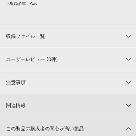
・収録形式：Wav
収録ファイル一覧
ユーザーレビュー (0件)
収録ファイル一覧
平均評価
0
★★★★★
注意事項
0
件の評価
KONTAKTフォーマットについて：
サンプルパック製品の
★5
0%
KONTAKTフォーマットは、
製品版KONTAKT（別売）
に読み込ん
関連情報
★4
0%
でお使いいただけます。無償版のKONTAKT PLAYERではお使いい
★3
0%
ただけませんので、ご注意ください。また、「ライブラリ・タブ」
PREMIER SOUND BANK 製品一覧
★2
0%
への表示にも対応しておりません。
★1
0%
この製品の購入者の関心が高い製品
4GBを超えるデータに関するご注意：
FAT32でフォーマットされた