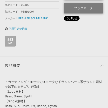
効果音 »
お問い合わせ »
商品コード
99309
無償のサウンド
管理ソフト
ブックマーク
短縮コード
PSBDL007
BGM »
メーカー
PREMIER SOUND BANK
次世代型
ボーカル・エディタ
使用許諾契約書
info_outline
APS
映像のBGM・
セリフを音声分離
553
MB
SLS
音素材の制作・
ライセンス提供
製品概要
・カッティング・エッジでユニークなドラムンベース系サウンド素材
を以下のカテゴリで収録
【Loop素材】
Bass, Drum, Synth
【Single素材】
Bass, Sub, Drum, Fx, Reese, Synth