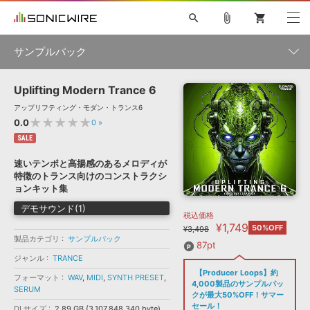
search
attach_file
shopping_cart
サンプルパック
Uplifting Modern Trance 6
初音ミク NT
鏡音リン・レン V4X
巡音ルカ V4X
MEIKO V3
製品一覧
ソフト音源 »
アップリフティング・モダン・トランス6
KAITO V3
VOCALOID
TOONTRACK
SPITFIRE AUDIO
★★★★★
0.0
0
»
VIENNA
EZ DRUMMER 3
SERUM
ライセンスフリーBGM
SALE
プラグイン・エフェクト »
サンプルパックを試そう
ボーカル抜き出し
DUBSTEP
ジャンル
キャンペーン »
速いテンポと高揚感のあるメロディが
ELECTRONICA
EDM
TRANCE
MUTANT
ROUTER.FM
特徴のトランス向けのコンストラクシ
SONOCA
サンプルパック »
ョンキット集
特集 »
製品サポート情報 »
メーカー
デモサウンド(1)
税込価格
ソフト音源
プラグイン・エフェクト
サンプルパック
¥1,749
ソフトウェア／ツール »
50%OFF
¥3,498
ニュースレター »
製品カテゴリ
サンプルパック
DTMガイド »
ソフトウェア／ツール
DAW
効果音
BGM
87pt
音楽カード
製作サービス
フォーマット
ジャンル
TRANCE
DAW »
【Producer Loops】約
SONICWIREブログ »
フォーマット
WAV
,
MIDI
,
SYNTH PRESET
,
FAQ »
4,000製品のサンプルパッ
SERUM
楽曲配信流通
サービス
クが最大50%OFF！サマー
ランキング
セール！
DLサイズ
2.89 GB (3,107,848,340 byte)