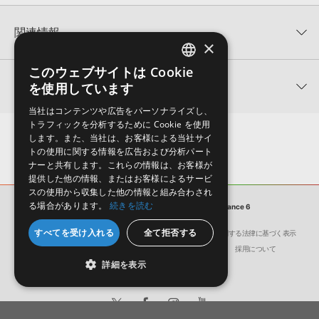
KONTAKTフォーマットについて：
サンプルパック製品の
★5
0%
KONTAKTフォーマットは、
製品版KONTAKT（別売）
に読み込ん
関連情報
★4
0%
でお使いいただけます。無償版のKONTAKT PLAYERではお使いい
×
★3
0%
ただけませんので、ご注意ください。また、「ライブラリ・タブ」
【Producer Loops】約4,000タイトルのサンプルパックが最大
★2
0%
への表示にも対応しておりません。
このウェブサイトは Cookie
ENGLISH
50%OFF！サマーセール！
★1
0%
関連サポート情報
を使用しています
4GBを超えるデータに関するご注意：
FAT32でフォーマットされた
JAPANESE
ELEVATED TRANCE 製品一覧
HDDには、1ファイル4GBを超えるデータを格納することができま
レビューをもっと見る »
当社はコンテンツや広告をパーソナライズし、
せん。データ容量が4GBを超えるダウンロード製品をご購入いただ
Uplifting Modern Trance 6のサポート情報
トラフィックを分析するために Cookie を使用
Xfer Records社『SERUM』のプリセット読み込み方法
きます際には、NTFSやHFS＋でフォーマットされたHDDをご用意
します。また、当社は、お客様による当社サイ
いただく必要がございます。
2025.09.16
トの使用に関する情報を広告および分析パート
ナーと共有します。これらの情報は、お客様が
製品の購入手続き完了後、受注確認メールとシリアルナンバーをお
MIDI形式サンプルパックの追加方法
提供した他の情報、またはお客様によるサービ
知らせするメールの2通が送信されます。メールに記載されており
スの使用から収集した他の情報と組み合わされ
ます説明に沿って、製品のダウンロード／導入を行って下さい。
2022.06.06
る場合があります。
続きを読む
サンプルパック
Uplifting Modern Trance 6
サンプルパック製品には、原則として日本語版操作マニュアルをご
マークのついた情報は、該当する製品のご購入ユーザー様専用となって
すべてを受け入れる
全て拒否する
用意しておりません。ご購入後のご不明点や詳細に関するお問い合
会社概要
環境保護（CSR）への取り組み
特定商取引に関する法律に基づく表示
おります。ご覧頂くには、該当する製品をご購入頂く必要がございます。
わせなどは
テクニカルサポート
までご連絡ください。
サイト動作環境
利用規約
個人情報の保護について
採用について
詳細を表示
デモソングは、製品収録サウンドを使ってできることを紹介するた
Uplifting Modern Trance 6のサポート情報
めのデモンストレーション用の楽曲です。原則として、デモソング
そのものをお使いいただくことはできません。また、デモソングを
構成する全てのサウンドが、サンプルパックに含まれていることを