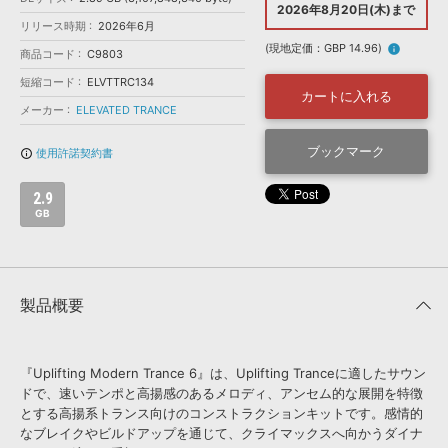
効果音 »
2026年8月20日(木)まで
お問い合わせ »
リリース時期
2026年6月
無償のサウンド
管理ソフト
(現地定価：GBP 14.96)
info
商品コード
C9803
BGM »
短縮コード
ELVTTRC134
次世代型
ボーカル・エディタ
カートに入れる
メーカー
ELEVATED TRANCE
APS
ブックマーク
映像のBGM・
セリフを音声分離
使用許諾契約書
info_outline
2.9
SLS
音素材の制作・
ライセンス提供
GB
製品概要
『Uplifting Modern Trance 6』は、Uplifting Tranceに適したサウン
ドで、速いテンポと高揚感のあるメロディ、アンセム的な展開を特徴
とする高揚系トランス向けのコンストラクションキットです。感情的
なブレイクやビルドアップを通じて、クライマックスへ向かうダイナ