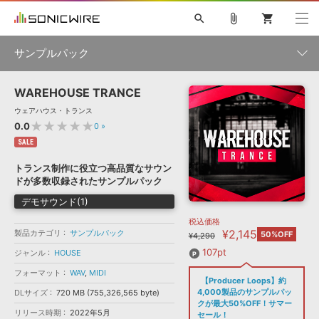
search
attach_file
shopping_cart
サンプルパック
WAREHOUSE TRANCE
初音ミク NT
鏡音リン・レン V4X
巡音ルカ V4X
MEIKO V3
製品一覧
ソフト音源 »
ウェアハウス・トランス
KAITO V3
VOCALOID
TOONTRACK
SPITFIRE AUDIO
★★★★★
0.0
0
»
VIENNA
EZ DRUMMER 3
SERUM
ライセンスフリーBGM
SALE
プラグイン・エフェクト »
サンプルパックを試そう
ボーカル抜き出し
DUBSTEP
ジャンル
キャンペーン »
トランス制作に役立つ高品質なサウン
ELECTRONICA
EDM
TRANCE
MUTANT
ROUTER.FM
ドが多数収録されたサンプルパック
SONOCA
サンプルパック »
特集 »
デモサウンド(1)
製品サポート情報 »
メーカー
税込価格
ソフト音源
プラグイン・エフェクト
サンプルパック
¥2,145
製品カテゴリ
ソフトウェア／ツール »
サンプルパック
50%OFF
¥4,290
ニュースレター »
DTMガイド »
ソフトウェア／ツール
DAW
効果音
BGM
107pt
ジャンル
HOUSE
音楽カード
製作サービス
フォーマット
フォーマット
WAV
,
MIDI
DAW »
【Producer Loops】約
SONICWIREブログ »
FAQ »
4,000製品のサンプルパッ
DLサイズ
720 MB (755,326,565 byte)
楽曲配信流通
サービス
クが最大50%OFF！サマー
リリース時期
2022年5月
ランキング
セール！