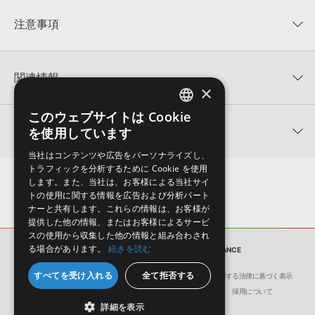
平均評価
0
★★★★★
注意事項
0
件の評価
KONTAKTフォーマットについて：
サンプルパック製品の
★5
0%
KONTAKTフォーマットは、
製品版KONTAKT（別売）
に読み込ん
関連情報
★4
0%
でお使いいただけます。無償版のKONTAKT PLAYERではお使いい
×
★3
0%
ただけませんので、ご注意ください。また、「ライブラリ・タブ」
【Producer Loops】約4,000タイトルのサンプルパックが最大
★2
0%
このウェブサイトは Cookie
への表示にも対応しておりません。
ENGLISH
50%OFF！サマーセール！
★1
0%
関連サポート情報
を使用しています
4GBを超えるデータに関するご注意：
FAT32でフォーマットされた
JAPANESE
ELEVATED TRANCE 製品一覧
HDDには、1ファイル4GBを超えるデータを格納することができま
当社はコンテンツや広告をパーソナライズし、
レビューをもっと見る »
せん。データ容量が4GBを超えるダウンロード製品をご購入いただ
WAREHOUSE TRANCEのサポート情報
トラフィックを分析するために Cookie を使用
MIDI形式サンプルパックの追加方法
きます際には、NTFSやHFS＋でフォーマットされたHDDをご用意
します。また、当社は、お客様による当社サイ
いただく必要がございます。
2022.06.06
トの使用に関する情報を広告および分析パート
ナーと共有します。これらの情報は、お客様が
製品の購入手続き完了後、受注確認メールとシリアルナンバーをお
マークのついた情報は、該当する製品のご購入ユーザー様専用となって
提供した他の情報、またはお客様によるサービ
知らせするメールの2通が送信されます。メールに記載されており
スの使用から収集した他の情報と組み合わされ
おります。ご覧頂くには、該当する製品をご購入頂く必要がございます。
ます説明に沿って、製品のダウンロード／導入を行って下さい。
る場合があります。
続きを読む
サンプルパック
WAREHOUSE TRANCE
サンプルパック製品には、原則として日本語版操作マニュアルをご
WAREHOUSE TRANCEのサポート情報
すべてを受け入れる
全て拒否する
用意しておりません。ご購入後のご不明点や詳細に関するお問い合
会社概要
環境保護（CSR）への取り組み
特定商取引に関する法律に基づく表示
わせなどは
テクニカルサポート
までご連絡ください。
サイト動作環境
利用規約
個人情報の保護について
採用について
詳細を表示
デモソングは、製品収録サウンドを使ってできることを紹介するた