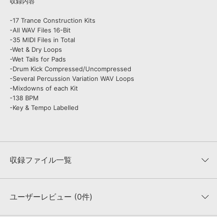
収録内容
-17 Trance Construction Kits
-All WAV Files 16-Bit
-35 MIDI Files in Total
-Wet & Dry Loops
-Wet Tails for Pads
-Drum Kick Compressed/Uncompressed
-Several Percussion Variation WAV Loops
-Mixdowns of each Kit
-138 BPM
-Key & Tempo Labelled
収録ファイル一覧
ユーザーレビュー (0件)
収録ファイル一覧