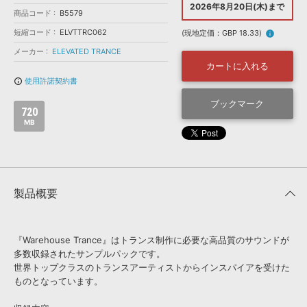
効果音 »
2026年8月20日(木)まで
商品コード
お問い合わせ »
B5579
無償のサウンド
管理ソフト
短縮コード
ELVTTRC062
(現地定価：GBP 18.33)
info
BGM »
メーカー
ELEVATED TRANCE
次世代型
ボーカル・エディタ
カートに入れる
使用許諾契約書
info_outline
APS
ブックマーク
映像のBGM・
セリフを音声分離
720
MB
SLS
音素材の制作・
ライセンス提供
製品概要
『Warehouse Trance』はトランス制作に必要な高品質のサウンドが
多数収録されたサンプルパックです。
世界トップクラスのトランスアーティストからインスパイアを受けた
ものとなっています。