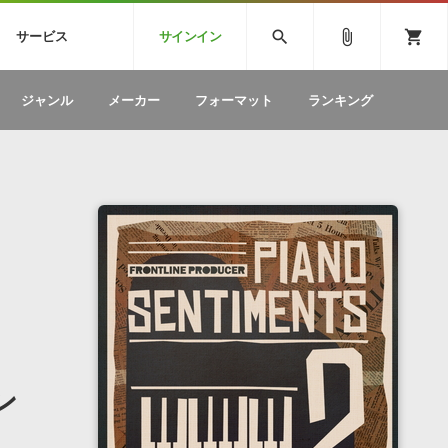
CK
SPITFIRE AUDIO
VIENNA
search
attach_file
shopping_cart
サービス
サインイン
BSTEP
ELECTRONICA
EDM
ソフトウェア／ツール »
SONICWIREブログ »
お問い合わせ »
ジャンル
メーカー
フォーマット
ランキング
のための無
ボーカルパートの制作が自由自在な、次世代
W
効果音
BGM
型ボーカル・エディタ
製品一覧
テクニカルサポート窓口
カテゴリ
製品購入前のご質問・ご相談
メーカー
ランキング
ン