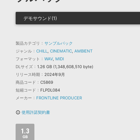
デモサウンド(1)
製品カテゴリ
サンプルパック
ジャンル
CHILL
,
CINEMATIC
,
AMBIENT
フォーマット
WAV
,
MIDI
DLサイズ
1.26 GB (1,348,608,510 byte)
リリース時期
2024年9月
商品コード
C5869
短縮コード
FLPDL084
メーカー
FRONTLINE PRODUCER
使用許諾契約書
info_outline
1.3
GB