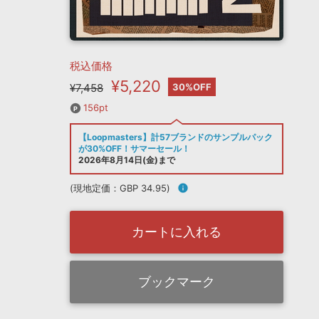
税込価格
¥5,220
¥7,458
30%OFF
156pt
【Loopmasters】計57ブランドのサンプルパック
が30%OFF！サマーセール！
2026年8月14日(金)まで
(現地定価：GBP 34.95)
info
カートに入れる
ブックマーク