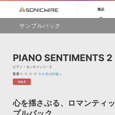
初音ミク NT
鏡音リン・レン V
製品
EZ DRUMMER 3
SERUM
ラ
ソフト音源 »
キャンペーン »
製品サポート情報 »
プラグ
特集 »
DTMガ
サンプルパック
音楽ダウンロードカード製作サービス
独立系ミ
ソフト音源
プラグ
製品一覧
万物を創造するシンセ『Avenger 2』や拡張音源が
VOCALOID4 ENGINE製品サポート
製品一覧
特集一覧
DTM初心
ービス
33％OFF！Vengeance Soundサマーセール！
EZ DRUMMER ENGINE製品サポート
楽器＆カテゴリ
カテゴリ
インタビ
サンプル
【AudioThing】古典的なラテン・サウンドを収録した
KONTAKT PLAYER 5製品サポート
メーカー
『LATIN PERCUSSION』が51％OFF！
メーカー
TIPS記事
VIENNA INSTRUMENTS製品サポート
バーチャルシ
【HEAVYOCITY】サマーセール Reloaded！シネマティ
エンジン
ランキン
APS
SLS
PIANO SENTIMENTS 2
ック音源 / エフェクト最大75%OFF！
サウンド・ラ
ランキング
ウクレレなど”夏”を感じるAmple Soundの音源が最大
オーディオ・
45％OFF！3製品がお得に手に入るバンドルも販売中！
BGMやセリフの抽出・削除を実現する音声
製品の仕様
サンプルパッ
ピアノ・センチメンツ・2
分離サービス
規制作・
挿すだけでOK！今年1番売れてるリミッター『The God
Particle』など、Cradle製品が20%OFF！
★★★★★
0.0
0
件の評価
»
DAW »
効果音 
SALE
Ableton Live
製品一覧
Bitwig
カテゴリ
心を揺さぶる、ロマンティ
Cubase
メーカー
FL Studio
ランキン
プルパック
SoundBridge
シングル