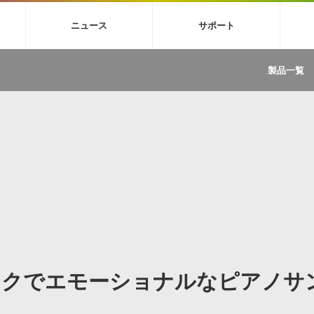
4X
巡音ルカ V4X
MEIKO V3
KAITO V3
VOCALOID
TOONTRA
ニュース
サポート
イセンスフリーBGM
サンプルパックを試そう
ボーカル抜き出し
DU
FAQ »
イン・エフェクト »
イド »
サンプルパック »
ニュースレター »
TRANCE
MUTANT
ROUTER.FM
SONOCA
製品一覧
サウンド素材の効率的な一元管理
ュージシャン向けの楽曲配信流通サ
Piapro Studio / Vocaloid4関連
イン・エフェクト
サンプルパック
ソフトウェア／ツール
DA
償ソフトウェア
者ガイド
製品一覧
バックナンバー一覧
初音ミク V4X関連
ュー一覧
パックを体験してみよう
ジャンル
購読のお申し込み
EZdrummer 3関連
一覧
メーカー
VIENNA関連
ンガー・ラインナップ
グ
フォーマット
イセンシング・サービス
オンラインストアガイド
ランキング
プロセッシング・サービス
ヘルプ
や要件に応じたBGM/効果音の新
クを試そう！
ライセンス提供
BGM »
»
製品一覧
ジャンル
ックでエモーショナルなピアノサ
メーカー
ランキング
グ
シングルBGM
効果音