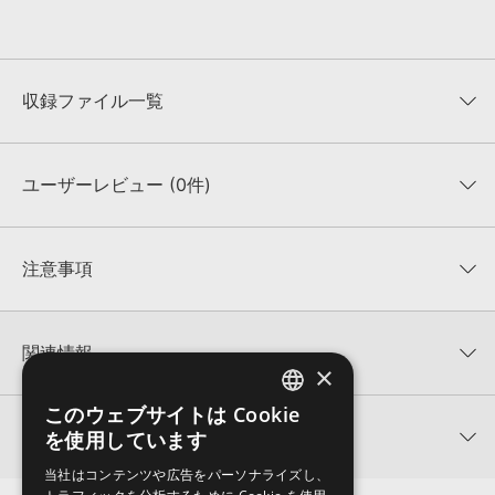
収録ファイル一覧
ユーザーレビュー (0件)
収録ファイル一覧
平均評価
0
★★★★★
注意事項
0
件の評価
KONTAKTフォーマットについて：
サンプルパック製品の
★5
0%
KONTAKTフォーマットは、
製品版KONTAKT（別売）
に読み込ん
関連情報
★4
0%
でお使いいただけます。無償版のKONTAKT PLAYERではお使いい
×
★3
0%
ただけませんので、ご注意ください。また、「ライブラリ・タブ」
【Loopmasters】計57ブランドのサンプルパックが30%OFF！サ
★2
0%
への表示にも対応しておりません。
このウェブサイトは Cookie
ENGLISH
マーセール！
★1
0%
関連ブログ記事
を使用しています
4GBを超えるデータに関するご注意：
FAT32でフォーマットされた
JAPANESE
LOOPMASTERS 製品一覧
HDDには、1ファイル4GBを超えるデータを格納することができま
レビューをもっと見る »
当社はコンテンツや広告をパーソナライズし、
せん。データ容量が4GBを超えるダウンロード製品をご購入いただ