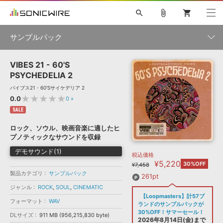
search
attach_file
shopping_cart
サンプルパック
VIBES 21 - 60'S
初音ミク NT
鏡音リン・レン V4X
巡音ルカ V4X
MEIKO V3
製品一覧
ソフト音源 »
PSYCHEDELIA 2
KAITO V3
VOCALOID
TOONTRACK
SPITFIRE AUDIO
バイブス21・60'Sサイケデリア 2
VIENNA
EZ DRUMMER 3
SERUM
ライセンスフリーBGM
★★★★★
0.0
0
»
プラグイン・エフェクト »
サンプルパックを試そう
ボーカル抜き出し
DUBSTEP
ジャンル
キャンペーン »
SALE
ELECTRONICA
EDM
TRANCE
MUTANT
ROUTER.FM
ロック、ソウル、映画音楽に適したヒ
SONOCA
サンプルパック »
プノティックなサウンドを収録
特集 »
製品サポート情報 »
メーカー
デモサウンド(1)
税込価格
ソフト音源
プラグイン・エフェクト
サンプルパック
¥5,220
ソフトウェア／ツール »
30%OFF
¥7,458
ニュースレター »
DTMガイド »
製品カテゴリ
サンプルパック
ソフトウェア／ツール
DAW
効果音
BGM
261pt
音楽カード
製作サービス
フォーマット
ジャンル
ROCK
,
SOUL
,
CINEMATIC
DAW »
【Loopmasters】計57ブ
SONICWIREブログ »
フォーマット
WAV
FAQ »
ランドのサンプルパックが
楽曲配信流通
サービス
30%OFF！サマーセール！
DLサイズ
911 MB (956,215,830 byte)
ランキング
2026年8月14日(金)まで