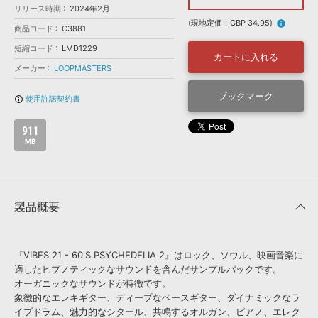
効果音 »
リリース時期
2024年2月
お問い合わせ »
無償のサウンド
管理ソフト
(現地定価：GBP 34.95)
info
商品コード
C3881
BGM »
短縮コード
LMD1229
カートに入れる
次世代型
ボーカル・エディタ
メーカー
LOOPMASTERS
ブックマーク
使用許諾契約書
info_outline
APS
映像のBGM・
セリフを音声分離
911
MB
SLS
音素材の制作・
ライセンス提供
製品概要
『VIBES 21 - 60'S PSYCHEDELIA 2』はロック、ソウル、映画音楽に
適したヒプノティックなサウンドを含んだサンプルパックです。
オーガニックなサウンドが特徴です。
象徴的なエレキギター、ディープなベースギター、ダイナミックなラ
イブドラム、魅力的なシタール、共鳴するオルガン、ピアノ、エレク