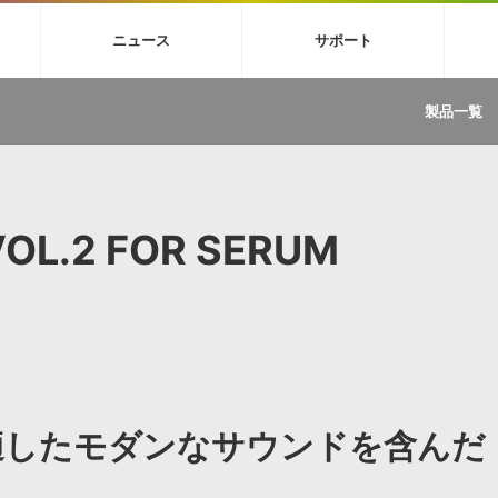
4X
巡音ルカ V4X
MEIKO V3
KAITO V3
VOCALOID
TOONTRA
ニュース
サポート
イセンスフリーBGM
サンプルパックを試そう
ボーカル抜き出し
DU
FAQ »
イン・エフェクト »
イド »
サンプルパック »
ニュースレター »
TRANCE
MUTANT
ROUTER.FM
SONOCA
製品一覧
サウンド素材の効率的な一元管理
ュージシャン向けの楽曲配信流通サ
Piapro Studio / Vocaloid4関連
イン・エフェクト
サンプルパック
ソフトウェア／ツール
DA
償ソフトウェア
者ガイド
製品一覧
バックナンバー一覧
初音ミク V4X関連
ュー一覧
パックを体験してみよう
ジャンル
購読のお申し込み
EZdrummer 3関連
一覧
メーカー
VIENNA関連
ンガー・ラインナップ
グ
フォーマット
VOL.2 FOR SERUM
イセンシング・サービス
オンラインストアガイド
ランキング
プロセッシング・サービス
ヘルプ
や要件に応じたBGM/効果音の新
クを試そう！
ライセンス提供
BGM »
»
製品一覧
ジャンル
適したモダンなサウンドを含んだ
メーカー
ランキング
グ
シングルBGM
効果音