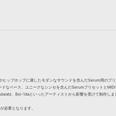
UM』はトラップやヒップホップに適したモダンなサウンドを含んだSerum用の
ドなベース、ユニークなシンセを含んだSerumプリセットとMID
omin、Cubeatz、Boi-1daといったアーティストから影響を受けて制作し
アが必要となります。