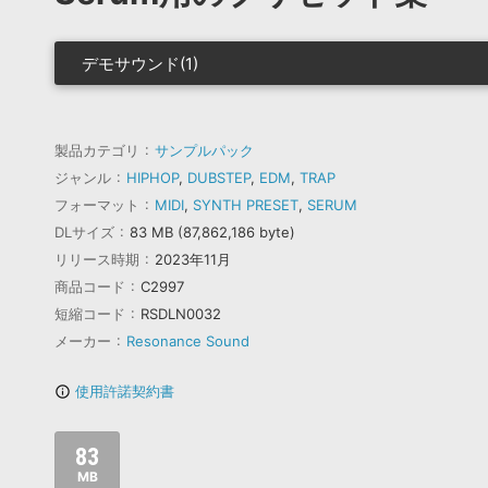
デモサウンド(1)
製品カテゴリ
サンプルパック
ジャンル
HIPHOP
,
DUBSTEP
,
EDM
,
TRAP
フォーマット
MIDI
,
SYNTH PRESET
,
SERUM
DLサイズ
83 MB (87,862,186 byte)
リリース時期
2023年11月
商品コード
C2997
短縮コード
RSDLN0032
メーカー
Resonance Sound
使用許諾契約書
info_outline
83
MB