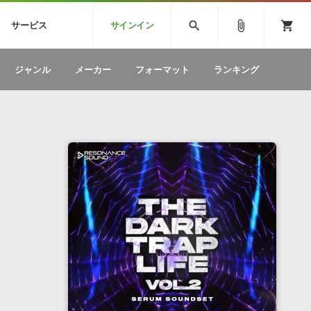
CK
SPITFIRE AUDIO
VIENNA
search
attach_file
shopping_cart
サービス
サインイン
BSTEP
ELECTRONICA
EDM
ソフトウェア／ツール »
SONICWIREブログ »
お問い合わせ »
ジャンル
メーカー
フォーマット
ランキング
のための無
ボーカルパートの制作が自由自在な、次世代
W
効果音
BGM
型ボーカル・エディタ
製品一覧
テクニカルサポート窓口
カテゴリ
製品購入前のご質問・ご相談
メーカー
ランキング