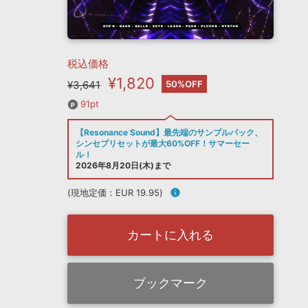
税込価格
¥1,820
¥3,641
50%OFF
91pt
【Resonance Sound】最先端のサンプルパック、
シンセプリセットが最大60%OFF！サマーセー
ル！
2026年8月20日(木)まで
(現地定価：EUR 19.95)
info
カートに入れる
ブックマーク