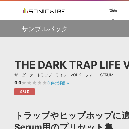
初音ミク NT
鏡音リン・レン V
製品
EZ DRUMMER 3
SERUM
ラ
ソフト音源 »
キャンペーン »
製品サポート情報 »
プラグ
特集 »
DTMガ
サンプルパック
音楽ダウンロードカード製作サービス
独立系ミ
ソフト音源
プラグ
製品一覧
【50％OFF】Soundiron 期間限定セール！人気のクワイ
VOCALOID4 ENGINE製品サポート
製品一覧
特集一覧
DTM初心
ービス
ヤ音源、ストリングス音源が特別価格！
EZ DRUMMER ENGINE製品サポート
楽器＆カテゴリ
カテゴリ
インタビ
サンプル
Audiomodern Summer Sale！全製品35％OFF！
KONTAKT PLAYER 5製品サポート
メーカー
メーカー
TIPS記事
万物を創造するシンセ『Avenger 2』や拡張音源が
VIENNA INSTRUMENTS製品サポート
バーチャルシ
33％OFF！Vengeance Soundサマーセール！
エンジン
ランキン
APS
SLS
THE DARK TRAP LIFE 
サウンド・ラ
【AudioThing】古典的なラテン・サウンドを収録した
ランキング
『LATIN PERCUSSION』が51％OFF！
オーディオ・
BGMやセリフの抽出・削除を実現する音声
製品の仕様
【HEAVYOCITY】サマーセール Reloaded！シネマティ
サンプルパッ
ザ・ダーク・トラップ・ライフ・VOL 2・フォー・SERUM
分離サービス
規制作・
ック音源 / エフェクト最大75%OFF！
★★★★★
0.0
0
件の評価
»
DAW »
効果音 
SALE
Ableton Live
製品一覧
Bitwig
カテゴリ
トラップやヒップホップに
Cubase
メーカー
FL Studio
ランキン
Serum用のプリセット集
SoundBridge
シングル