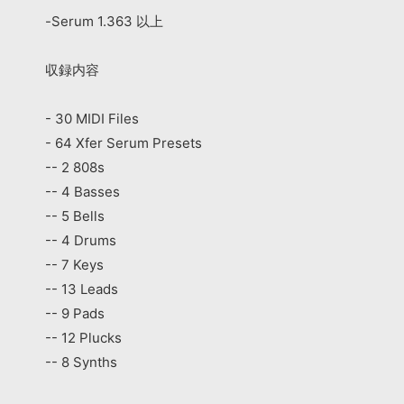
-Serum 1.363 以上
収録内容
- 30 MIDI Files
- 64 Xfer Serum Presets
-- 2 808s
-- 4 Basses
-- 5 Bells
-- 4 Drums
-- 7 Keys
-- 13 Leads
-- 9 Pads
-- 12 Plucks
-- 8 Synths