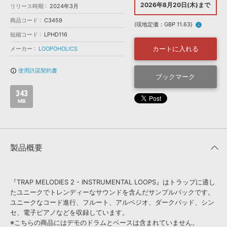
効果音 »
2026年8月20日(木)まで
リリース時期
2024年3月
お問い合わせ »
無償のサウンド
管理ソフト
商品コード
C3459
(現地定価：GBP 11.63)
info
BGM »
短縮コード
LPHD116
次世代型
ボーカル・エディタ
カートに入れる
メーカー
LOOPOHOLICS
使用許諾契約書
info_outline
APS
ブックマーク
映像のBGM・
セリフを音声分離
343
MB
SLS
音素材の制作・
ライセンス提供
製品概要
『TRAP MELODIES 2 - INSTRUMENTAL LOOPS』はトラップに適し
たユニークでトレンディーなサウンドを含んだサンプルパックです。
ユニークなコード進行、フルート、アルペジオ、ダークパッド、シン
セ、電子ピアノなどを収録しています。
※こちらの商品にはデモのドラムとベースは含まれていません。