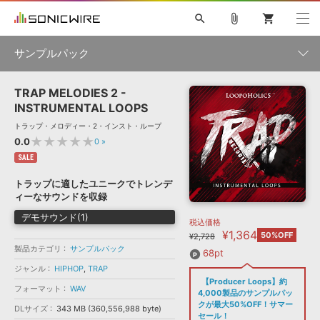
search
attach_file
shopping_cart
サンプルパック
TRAP MELODIES 2 -
初音ミク NT
鏡音リン・レン V4X
巡音ルカ V4X
MEIKO V3
製品一覧
ソフト音源 »
INSTRUMENTAL LOOPS
KAITO V3
VOCALOID
TOONTRACK
SPITFIRE AUDIO
トラップ・メロディー・2・インスト・ループ
VIENNA
EZ DRUMMER 3
SERUM
ライセンスフリーBGM
★★★★★
0.0
0
»
プラグイン・エフェクト »
サンプルパックを試そう
ボーカル抜き出し
DUBSTEP
ジャンル
キャンペーン »
SALE
ELECTRONICA
EDM
TRANCE
MUTANT
ROUTER.FM
トラップに適したユニークでトレンデ
SONOCA
サンプルパック »
ィーなサウンドを収録
特集 »
製品サポート情報 »
メーカー
デモサウンド(1)
税込価格
ソフト音源
プラグイン・エフェクト
サンプルパック
¥1,364
ソフトウェア／ツール »
50%OFF
¥2,728
ニュースレター »
DTMガイド »
製品カテゴリ
サンプルパック
ソフトウェア／ツール
DAW
効果音
BGM
68pt
音楽カード
製作サービス
フォーマット
ジャンル
HIPHOP
,
TRAP
DAW »
【Producer Loops】約
SONICWIREブログ »
フォーマット
WAV
FAQ »
4,000製品のサンプルパッ
楽曲配信流通
サービス
クが最大50%OFF！サマー
DLサイズ
343 MB (360,556,988 byte)
ランキング
セール！