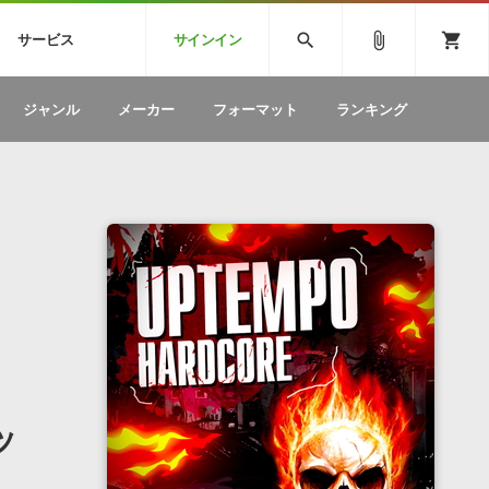
CK
SPITFIRE AUDIO
VIENNA
search
attach_file
shopping_cart
サービス
サインイン
BSTEP
ELECTRONICA
EDM
ソフトウェア／ツール »
SONICWIREブログ »
お問い合わせ »
ジャンル
メーカー
フォーマット
ランキング
のための無
ボーカルパートの制作が自由自在な、次世代
W
効果音
BGM
型ボーカル・エディタ
製品一覧
テクニカルサポート窓口
カテゴリ
製品購入前のご質問・ご相談
メーカー
ランキング
ッ