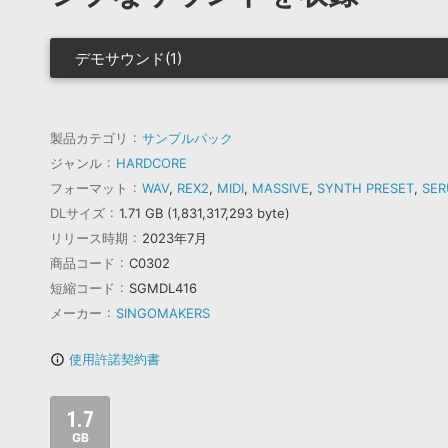
デモサウンド(1)
製品カテゴリ
サンプルパック
ジャンル
HARDCORE
フォーマット
WAV
,
REX2
,
MIDI
,
MASSIVE
,
SYNTH PRESET
,
SE
DLサイズ
1.71 GB (1,831,317,293 byte)
リリース時期
2023年7月
商品コード
C0302
短縮コード
SGMDL416
メーカー
SINGOMAKERS
使用許諾契約書
info_outline
1.7
GB