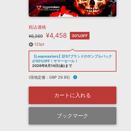
税込価格
¥4,458
¥6,369
30%OFF
133pt
【Loopmasters】計57ブランドのサンプルパック
が30%OFF！サマーセール！
2026年8月14日(金)まで
(現地定価：GBP 29.95)
info
カートに入れる
ブックマーク