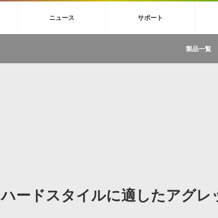
4X
巡音ルカ V4X
MEIKO V3
KAITO V3
VOCALOID
TOONTRA
ニュース
サポート
イセンスフリーBGM
サンプルパックを試そう
ボーカル抜き出し
DU
FAQ »
イン・エフェクト »
イド »
サンプルパック »
ニュースレター »
TRANCE
MUTANT
ROUTER.FM
SONOCA
製品一覧
サウンド素材の効率的な一元管理
ュージシャン向けの楽曲配信流通サ
Piapro Studio / Vocaloid4関連
イン・エフェクト
サンプルパック
ソフトウェア／ツール
DA
償ソフトウェア
者ガイド
製品一覧
バックナンバー一覧
初音ミク V4X関連
ュー一覧
パックを体験してみよう
ジャンル
購読のお申し込み
EZdrummer 3関連
一覧
メーカー
VIENNA関連
ンガー・ラインナップ
グ
フォーマット
イセンシング・サービス
オンラインストアガイド
ランキング
プロセッシング・サービス
ヘルプ
や要件に応じたBGM/効果音の新
クを試そう！
ライセンス提供
BGM »
»
製品一覧
ジャンル
、ハードスタイルに適したアグレ
メーカー
ランキング
グ
シングルBGM
効果音