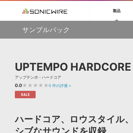
初音ミク NT
鏡音リン・レン V
製品
EZ DRUMMER 3
SERUM
ラ
ソフト音源 »
キャンペーン »
製品サポート情報 »
プラグ
特集 »
DTMガ
サンプルパック
音楽ダウンロードカード製作サービス
独立系ミ
ソフト音源
プラグ
製品一覧
【50％OFF】Soundiron 期間限定セール！人気のクワイ
VOCALOID4 ENGINE製品サポート
製品一覧
特集一覧
DTM初心
ービス
ヤ音源、ストリングス音源が特別価格！
EZ DRUMMER ENGINE製品サポート
楽器＆カテゴリ
カテゴリ
インタビ
サンプル
Audiomodern Summer Sale！全製品35％OFF！
KONTAKT PLAYER 5製品サポート
メーカー
メーカー
TIPS記事
万物を創造するシンセ『Avenger 2』や拡張音源が
VIENNA INSTRUMENTS製品サポート
バーチャルシ
33％OFF！Vengeance Soundサマーセール！
エンジン
ランキン
APS
SLS
UPTEMPO HARDCORE
サウンド・ラ
【AudioThing】古典的なラテン・サウンドを収録した
ランキング
『LATIN PERCUSSION』が51％OFF！
オーディオ・
BGMやセリフの抽出・削除を実現する音声
製品の仕様
【HEAVYOCITY】サマーセール Reloaded！シネマティ
サンプルパッ
アップテンポ・ハードコア
分離サービス
規制作・
ック音源 / エフェクト最大75%OFF！
★★★★★
0.0
0
件の評価
»
DAW »
効果音 
SALE
Ableton Live
製品一覧
Bitwig
カテゴリ
ハードコア、ロウスタイル
Cubase
メーカー
FL Studio
ランキン
シブなサウンドを収録
SoundBridge
シングル