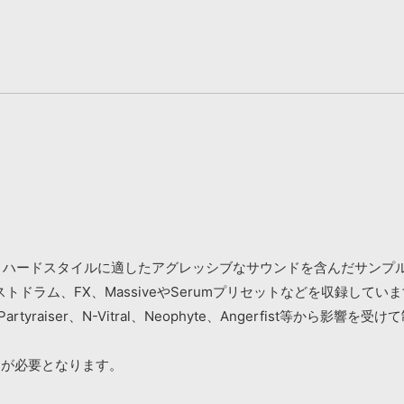
タイル、ハードスタイルに適したアグレッシブなサウンドを含んだサンプ
ラム、FX、MassiveやSerumプリセットなどを収録してい
last、Partyraiser、N-Vitral、Neophyte、Angerfist等から影
アが必要となります。