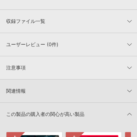
収録ファイル一覧
ユーザーレビュー (0件)
収録ファイル一覧
平均評価
0
★★★★★
注意事項
0
件の評価
KONTAKTフォーマットについて：
サンプルパック製品の
★5
0%
KONTAKTフォーマットは、
製品版KONTAKT（別売）
に読み込ん
関連情報
★4
0%
でお使いいただけます。無償版のKONTAKT PLAYERではお使いい
★3
0%
ただけませんので、ご注意ください。また、「ライブラリ・タブ」
【Loopmasters】計57ブランドのサンプルパックが30%OFF！サ
★2
0%
への表示にも対応しておりません。
マーセール！
★1
0%
この製品の購入者の関心が高い製品
4GBを超えるデータに関するご注意：
FAT32でフォーマットされた
SINGOMAKERS 製品一覧
HDDには、1ファイル4GBを超えるデータを格納することができま
レビューをもっと見る »
せん。データ容量が4GBを超えるダウンロード製品をご購入いただ
きます際には、NTFSやHFS＋でフォーマットされたHDDをご用意