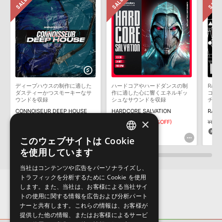
いただく必要がございます。
製品の購入手続き完了後、受注確認メールとシリアルナンバーをお
知らせするメールの2通が送信されます。メールに記載されており
ます説明に沿って、製品のダウンロード／導入を行って下さい。
サンプルパック製品には、原則として日本語版操作マニュアルをご
用意しておりません。ご購入後のご不明点や詳細に関するお問い合
わせなどは
テクニカルサポート
までご連絡ください。
ディープハウスの制作に適した
ハードコアやハードダンスの制
Rad
デモソングは、製品収録サウンドを使ってできることを紹介するた
ダスティーかつスモーキーなサ
作に適した心に響くエネルギッ
コア
めのデモンストレーション用の楽曲です。原則として、デモソング
ウンドを収録
シュなサウンドを収録
チコ
そのものをお使いいただくことはできません。また、デモソングを
CONNOISEUR DEEP HOUSE
HARDCORE SALVATION
RADI
構成する全てのサウンドが、サンプルパックに含まれていることを
×
¥7,425
¥5,197(30%OFF)
¥7,425
¥5,197(30%OFF)
¥6,3
保証するものではありません。
155pt
155pt
1
このウェブサイトは Cookie
ENGLISH
ダウンロード製品という性質上、一切の返品・返金はお受け付け致
を使用しています
しかねます。
JAPANESE
当社はコンテンツや広告をパーソナライズし、
トラフィックを分析するために Cookie を使用
します。また、当社は、お客様による当社サイ
トの使用に関する情報を広告および分析パート
ナーと共有します。これらの情報は、お客様が
提供した他の情報、またはお客様によるサービ