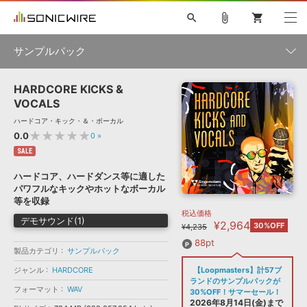
search
attach_file
shopping_cart
サンプルパック
HARDCORE KICKS &
初音ミク NT
鏡音リン・レン V4X
巡音ルカ V4X
MEIKO V3
製品一覧
ソフト音源 »
VOCALS
KAITO V3
VOCALOID
TOONTRACK
SPITFIRE AUDIO
ハードコア・キック・＆・ボーカル
VIENNA
EZ DRUMMER 3
SERUM
ライセンスフリーBGM
★★★★★
0.0
0
»
プラグイン・エフェクト »
サンプルパックを試そう
ボーカル抜き出し
DUBSTEP
ジャンル
キャンペーン »
SALE
ELECTRONICA
EDM
TRANCE
MUTANT
ROUTER.FM
ハードコア、ハードダンス等に適した
SONOCA
サンプルパック »
パワフルなキックやホットなボーカル
特集 »
製品サポート情報 »
メーカー
等を収録
税込価格
ソフト音源
プラグイン・エフェクト
サンプルパック
デモサウンド(1)
¥2,964
ソフトウェア／ツール »
30%OFF
¥4,235
ニュースレター »
DTMガイド »
ソフトウェア／ツール
DAW
効果音
BGM
88pt
音楽カード
製作サービス
フォーマット
製品カテゴリ
サンプルパック
DAW »
ジャンル
HARDCORE
【Loopmasters】計57ブ
SONICWIREブログ »
FAQ »
ランドのサンプルパックが
楽曲配信流通
サービス
フォーマット
WAV
30%OFF！サマーセール！
ランキング
2026年8月14日(金)まで