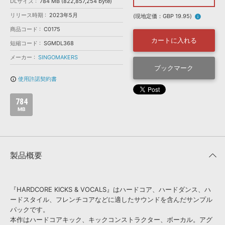
効果音 »
DLサイズ
784 MB (822,857,254 byte)
お問い合わせ »
リリース時期
2023年5月
無償のサウンド
管理ソフト
(現地定価：GBP 19.95)
info
商品コード
C0175
BGM »
カートに入れる
短縮コード
SGMDL368
次世代型
ボーカル・エディタ
メーカー
SINGOMAKERS
ブックマーク
APS
映像のBGM・
セリフを音声分離
使用許諾契約書
info_outline
784
SLS
音素材の制作・
ライセンス提供
MB
製品概要
『HARDCORE KICKS & VOCALS』はハードコア、ハードダンス、ハ
ードスタイル、フレンチコアなどに適したサウンドを含んだサンプル
パックです。
本作はハードコアキック、キックコンストラクター、ボーカル。アグ