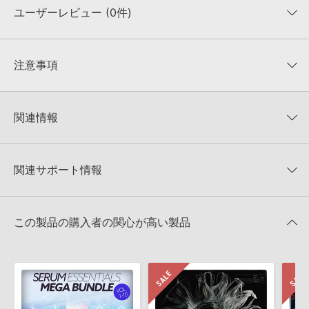
ユーザーレビュー (0件)
収録ファイル一覧
平均評価
0
★★★★★
注意事項
0
件の評価
KONTAKTフォーマットについて：
サンプルパック製品の
★5
0%
KONTAKTフォーマットは、
製品版KONTAKT（別売）
に読み込ん
関連情報
★4
0%
でお使いいただけます。無償版のKONTAKT PLAYERではお使いい
★3
0%
ただけませんので、ご注意ください。また、「ライブラリ・タブ」
【Resonance Sound】最先端のサンプルパック、シンセプリセッ
★2
0%
への表示にも対応しておりません。
トが最大60%OFF！サマーセール！
★1
0%
関連サポート情報
4GBを超えるデータに関するご注意：
FAT32でフォーマットされた
Resonance Sound 製品一覧
HDDには、1ファイル4GBを超えるデータを格納することができま
レビューをもっと見る »
せん。データ容量が4GBを超えるダウンロード製品をご購入いただ
FUTURE EDM GENERATIONS VOL.2 FOR SERUMのサポート情報
Xfer Records社『SERUM』のプリセット読み込み方法
きます際には、NTFSやHFS＋でフォーマットされたHDDをご用意
この製品の購入者の関心が高い製品
いただく必要がございます。
2025.09.16
製品の購入手続き完了後、受注確認メールとシリアルナンバーをお
MIDI形式サンプルパックの追加方法
知らせするメールの2通が送信されます。メールに記載されており
ます説明に沿って、製品のダウンロード／導入を行って下さい。
2022.06.06
サンプルパック製品には、原則として日本語版操作マニュアルをご
マークのついた情報は、該当する製品のご購入ユーザー様専用となって