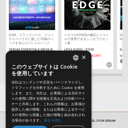
用意しておりません。ご購入後のご不明点や詳細に関するお問い合
おります。ご覧頂くには、該当する製品をご購入頂く必要がございます。
わせなどは
テクニカルサポート
までご連絡ください。
デモソングは、製品収録サウンドを使ってできることを紹介するた
FUTURE EDM GENERATIONS VOL.2 FOR SERUMのサポート情報
めのデモンストレーション用の楽曲です。原則として、デモソング
そのものをお使いいただくことはできません。また、デモソングを
構成する全てのサウンドが、サンプルパックに含まれていることを
EDM、スラップハウス、フュー
ハウスやEDM等の幅広いジャン
ED
保証するものではありません。
チャーハウスに適した10個のパ
ルで使用できるシンセプリセッ
Ser
ックを含んだバンドルパック
ト集
ダウンロード製品という性質上、一切の返品・返金はお受け付け致
SERUM ESSENTIALS MEGA BUNDLE (VOLS 1-10)
LP24 AUDIO - EDGE
しかねます。
×
¥10,703
¥9,548
¥6,683(30%OFF)
¥2,11
535pt
200pt
4
このウェブサイトは Cookie
ENGLISH
を使用しています
JAPANESE
当社はコンテンツや広告をパーソナライズし、
トラフィックを分析するために Cookie を使用
します。また、当社は、お客様による当社サイ
トの使用に関する情報を広告および分析パート
ナーと共有します。これらの情報は、お客様が
提供した他の情報、またはお客様によるサービ
スの使用から収集した他の情報と組み合わされ
る場合があります。
続きを読む
サンプルパック
FUTURE EDM GENERATIONS VOL.2 FOR SERUM