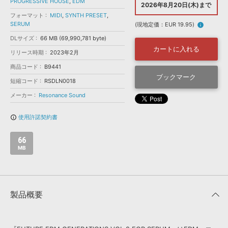
効果音 »
PROGRESSIVE HOUSE
,
EDM
2026年8月20日(木)まで
お問い合わせ »
フォーマット
MIDI
,
SYNTH PRESET
,
無償のサウンド
管理ソフト
SERUM
(現地定価：EUR 19.95)
info
BGM »
DLサイズ
66 MB (69,990,781 byte)
次世代型
ボーカル・エディタ
カートに入れる
リリース時期
2023年2月
商品コード
B9441
APS
ブックマーク
映像のBGM・
セリフを音声分離
短縮コード
RSDLN0018
メーカー
Resonance Sound
SLS
音素材の制作・
ライセンス提供
使用許諾契約書
info_outline
66
MB
製品概要