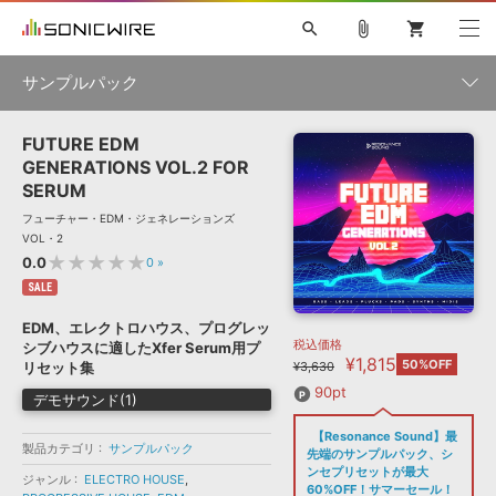
search
attach_file
shopping_cart
サンプルパック
FUTURE EDM
初音ミク NT
鏡音リン・レン V4X
巡音ルカ V4X
MEIKO V3
製品一覧
ソフト音源 »
GENERATIONS VOL.2 FOR
KAITO V3
VOCALOID
TOONTRACK
SPITFIRE AUDIO
SERUM
VIENNA
EZ DRUMMER 3
SERUM
ライセンスフリーBGM
フューチャー・EDM・ジェネレーションズ
プラグイン・エフェクト »
サンプルパックを試そう
ボーカル抜き出し
DUBSTEP
ジャンル
VOL・2
キャンペーン »
★★★★★
0.0
0
»
ELECTRONICA
EDM
TRANCE
MUTANT
ROUTER.FM
SALE
SONOCA
サンプルパック »
特集 »
製品サポート情報 »
メーカー
EDM、エレクトロハウス、プログレッ
税込価格
ソフト音源
プラグイン・エフェクト
サンプルパック
シブハウスに適したXfer Serum用プ
¥1,815
ソフトウェア／ツール »
50%OFF
リセット集
¥3,630
ニュースレター »
DTMガイド »
ソフトウェア／ツール
DAW
効果音
BGM
90pt
音楽カード
製作サービス
デモサウンド(1)
フォーマット
DAW »
【Resonance Sound】最
SONICWIREブログ »
製品カテゴリ
サンプルパック
FAQ »
先端のサンプルパック、シ
楽曲配信流通
サービス
ンセプリセットが最大
ジャンル
ELECTRO HOUSE
,
ランキング
60%OFF！サマーセール！