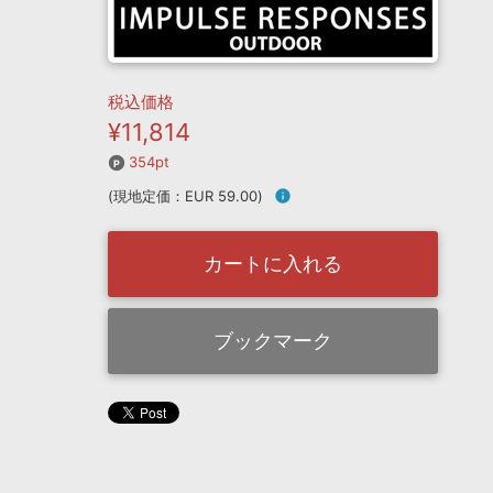
税込価格
¥11,814
354pt
(現地定価：EUR 59.00)
info
カートに入れる
ブックマーク