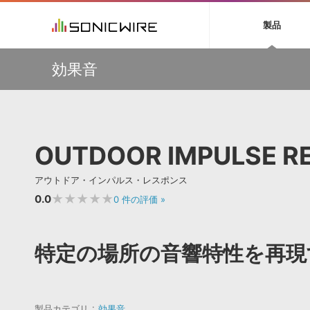
初音ミク NT
鏡音リン・レン V
製品
EZ DRUMMER 3
SERUM
ラ
ソフト音源 »
キャンペーン »
製品サポート情報 »
プラグ
特集 »
DTMガ
効果音
音楽ダウンロードカード製作サービス
独立系ミ
ソフト音源
プラグ
製品一覧
【50％OFF】Soundiron 期間限定セール！人気のクワイ
VOCALOID4 ENGINE製品サポート
製品一覧
特集一覧
DTM初心
ービス
ヤ音源、ストリングス音源が特別価格！
EZ DRUMMER ENGINE製品サポート
楽器＆カテゴリ
カテゴリ
インタビ
サンプル
Audiomodern Summer Sale！全製品35％OFF！
KONTAKT PLAYER 5製品サポート
メーカー
メーカー
TIPS記事
万物を創造するシンセ『Avenger 2』や拡張音源が
VIENNA INSTRUMENTS製品サポート
バーチャルシ
33％OFF！Vengeance Soundサマーセール！
エンジン
ランキン
APS
SLS
OUTDOOR IMPULSE R
サウンド・ラ
【AudioThing】古典的なラテン・サウンドを収録した
ランキング
『LATIN PERCUSSION』が51％OFF！
オーディオ・
BGMやセリフの抽出・削除を実現する音声
製品の仕様
【HEAVYOCITY】サマーセール Reloaded！シネマティ
サンプルパッ
アウトドア・インパルス・レスポンス
分離サービス
規制作・
ック音源 / エフェクト最大75%OFF！
★★★★★
0.0
0
件の評価
»
DAW »
効果音 
Ableton Live
製品一覧
特定の場所の音響特性を再現
Bitwig
カテゴリ
Cubase
メーカー
FL Studio
ランキン
SoundBridge
製品カテゴリ
効果音
シングル