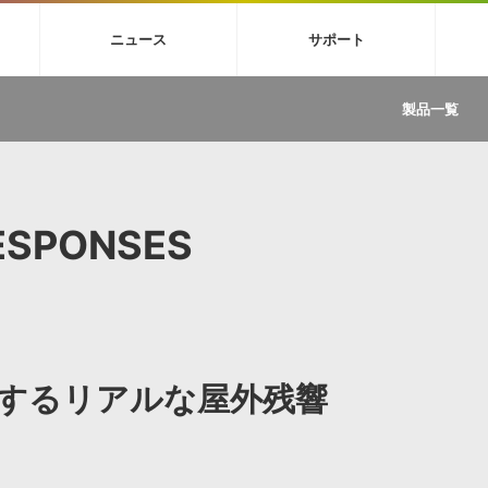
4X
巡音ルカ V4X
MEIKO V3
KAITO V3
VOCALOID
TOONTRA
ニュース
サポート
イセンスフリーBGM
サンプルパックを試そう
ボーカル抜き出し
DU
FAQ »
イン・エフェクト »
イド »
サンプルパック »
ニュースレター »
TRANCE
MUTANT
ROUTER.FM
SONOCA
製品一覧
サウンド素材の効率的な一元管理
ュージシャン向けの楽曲配信流通サ
Piapro Studio / Vocaloid4関連
イン・エフェクト
サンプルパック
ソフトウェア／ツール
DA
償ソフトウェア
者ガイド
製品一覧
バックナンバー一覧
初音ミク V4X関連
ュー一覧
パックを体験してみよう
ジャンル
購読のお申し込み
EZdrummer 3関連
一覧
メーカー
VIENNA関連
ンガー・ラインナップ
グ
フォーマット
ESPONSES
イセンシング・サービス
オンラインストアガイド
ランキング
プロセッシング・サービス
ヘルプ
や要件に応じたBGM/効果音の新
クを試そう！
ライセンス提供
BGM »
»
製品一覧
するリアルな屋外残響
ジャンル
メーカー
ランキング
グ
シングルBGM
効果音