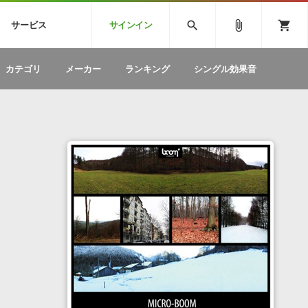
CK
SPITFIRE AUDIO
VIENNA
search
attach_file
shopping_cart
サービス
サインイン
BSTEP
ELECTRONICA
EDM
ソフトウェア／ツール »
SONICWIREブログ »
お問い合わせ »
カテゴリ
メーカー
ランキング
シングル効果音
のための無
ボーカルパートの制作が自由自在な、次世代
W
効果音
BGM
型ボーカル・エディタ
製品一覧
テクニカルサポート窓口
カテゴリ
製品購入前のご質問・ご相談
メーカー
ランキング