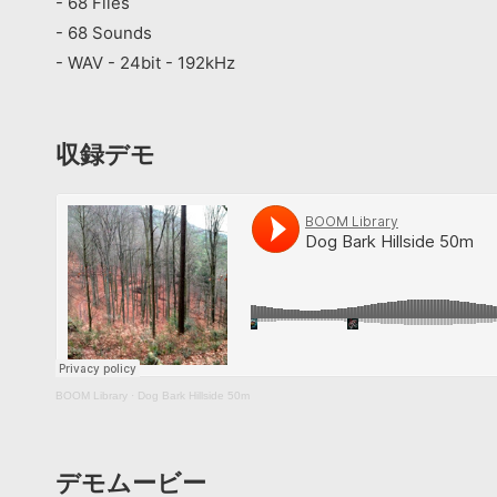
- 68 Files
- 68 Sounds
- WAV - 24bit - 192kHz
収録デモ
BOOM Library
·
Dog Bark Hillside 50m
デモムービー