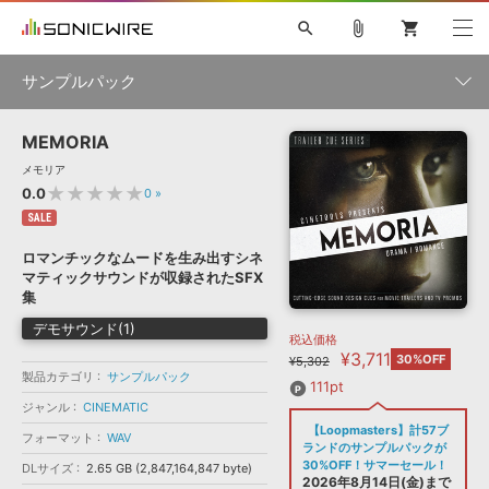
search
attach_file
shopping_cart
サンプルパック
MEMORIA
初音ミク NT
鏡音リン・レン V4X
巡音ルカ V4X
MEIKO V3
製品一覧
ソフト音源 »
メモリア
KAITO V3
VOCALOID
TOONTRACK
SPITFIRE AUDIO
★★★★★
0.0
0
»
VIENNA
EZ DRUMMER 3
SERUM
ライセンスフリーBGM
SALE
プラグイン・エフェクト »
サンプルパックを試そう
ボーカル抜き出し
DUBSTEP
ジャンル
キャンペーン »
ロマンチックなムードを生み出すシネ
ELECTRONICA
EDM
TRANCE
MUTANT
ROUTER.FM
マティックサウンドが収録されたSFX
SONOCA
サンプルパック »
集
特集 »
製品サポート情報 »
メーカー
デモサウンド(1)
税込価格
ソフト音源
プラグイン・エフェクト
サンプルパック
¥3,711
ソフトウェア／ツール »
30%OFF
¥5,302
ニュースレター »
製品カテゴリ
サンプルパック
DTMガイド »
ソフトウェア／ツール
DAW
効果音
BGM
111pt
音楽カード
製作サービス
フォーマット
ジャンル
CINEMATIC
DAW »
【Loopmasters】計57ブ
SONICWIREブログ »
フォーマット
WAV
FAQ »
ランドのサンプルパックが
楽曲配信流通
サービス
30%OFF！サマーセール！
DLサイズ
2.65 GB (2,847,164,847 byte)
ランキング
2026年8月14日(金)まで