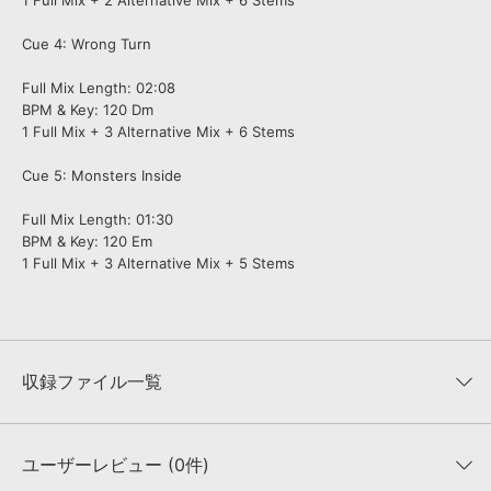
1 Full Mix + 2 Alternative Mix + 6 Stems
Cue 4: Wrong Turn
Full Mix Length: 02:08
BPM & Key: 120 Dm
1 Full Mix + 3 Alternative Mix + 6 Stems
Cue 5: Monsters Inside
Full Mix Length: 01:30
BPM & Key: 120 Em
1 Full Mix + 3 Alternative Mix + 5 Stems
収録ファイル一覧
ユーザーレビュー (0件)
収録ファイル一覧