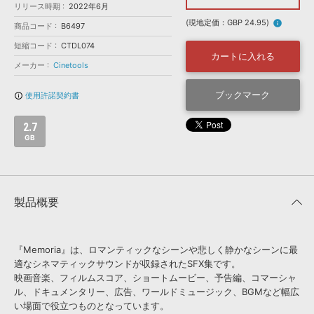
効果音 »
リリース時期
2022年6月
お問い合わせ »
無償のサウンド
管理ソフト
(現地定価：GBP 24.95)
info
商品コード
B6497
BGM »
短縮コード
CTDL074
カートに入れる
次世代型
ボーカル・エディタ
メーカー
Cinetools
ブックマーク
使用許諾契約書
info_outline
APS
映像のBGM・
セリフを音声分離
2.7
GB
SLS
音素材の制作・
ライセンス提供
製品概要
『Memoria』は、ロマンティックなシーンや悲しく静かなシーンに最
適なシネマティックサウンドが収録されたSFX集です。
映画音楽、フィルムスコア、ショートムービー、予告編、コマーシャ
ル、ドキュメンタリー、広告、ワールドミュージック、BGMなど幅広
い場面で役立つものとなっています。