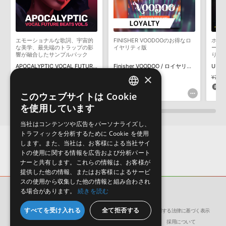
デモソングは、製品収録サウンドを使ってできることを紹介するた
めのデモンストレーション用の楽曲です。原則として、デモソング
そのものをお使いいただくことはできません。また、デモソングを
構成する全てのサウンドが、サンプルパックに含まれていることを
エモーショナルな歌詞、宇宙的
FINISHER VOODOOのお得なロ
ホラ
保証するものではありません。
な美学、最先端のトラップの影
イヤリティ版
ー、
響が融合したサンプルパック
り入
ダウンロード製品という性質上、一切の返品・返金はお受け付け致
録
APOCALYPTIC VOCAL FUTURE BEATS VOL. 5
Finisher VOODOO / ロイヤリティ
UNC
しかねます。
×
¥4,873
¥3,411(30%OFF)
¥6,930
¥22,
102pt
69pt
4
このウェブサイトは Cookie
ENGLISH
を使用しています
JAPANESE
当社はコンテンツや広告をパーソナライズし、
トラフィックを分析するために Cookie を使用
します。また、当社は、お客様による当社サイ
トの使用に関する情報を広告および分析パート
ナーと共有します。これらの情報は、お客様が
提供した他の情報、またはお客様によるサービ
スの使用から収集した他の情報と組み合わされ
る場合があります。
続きを読む
サンプルパック
MEMORIA
すべてを受け入れる
全て拒否する
会社概要
環境保護（CSR）への取り組み
特定商取引に関する法律に基づく表示
サイト動作環境
利用規約
個人情報の保護について
採用について