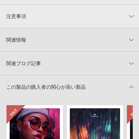
平均評価
0
★★★★★
注意事項
0
件の評価
KONTAKTフォーマットについて：
サンプルパック製品の
★5
0%
KONTAKTフォーマットは、
製品版KONTAKT（別売）
に読み込ん
関連情報
★4
0%
でお使いいただけます。無償版のKONTAKT PLAYERではお使いい
★3
0%
ただけませんので、ご注意ください。また、「ライブラリ・タブ」
【Loopmasters】計57ブランドのサンプルパックが30%OFF！サ
★2
0%
への表示にも対応しておりません。
マーセール！
★1
0%
関連ブログ記事
4GBを超えるデータに関するご注意：
FAT32でフォーマットされた
Cinetools 製品一覧
HDDには、1ファイル4GBを超えるデータを格納することができま
レビューをもっと見る »
せん。データ容量が4GBを超えるダウンロード製品をご購入いただ
きます際には、NTFSやHFS＋でフォーマットされたHDDをご用意
この製品の購入者の関心が高い製品
いただく必要がございます。
製品の購入手続き完了後、受注確認メールとシリアルナンバーをお
知らせするメールの2通が送信されます。メールに記載されており
ます説明に沿って、製品のダウンロード／導入を行って下さい。
サンプルパック製品には、原則として日本語版操作マニュアルをご
【音効ピックアップ】動画用サウンドを手軽に生み出せる！ 豊富
用意しておりません。ご購入後のご不明点や詳細に関するお問い合
な音響効果を揃える「CINETOOLS」製品を紹介！
わせなどは
テクニカルサポート
までご連絡ください。
2022年06月30日 18:00