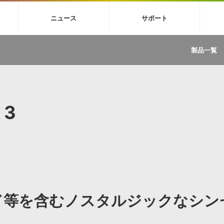
4X
巡音ルカ V4X
MEIKO V3
KAITO V3
VOCALOID
TOONTRA
ニュース
サポート
イセンスフリーBGM
サンプルパックを試そう
ボーカル抜き出し
DU
FAQ »
イン・エフェクト »
イド »
サンプルパック »
ニュースレター »
TRANCE
MUTANT
ROUTER.FM
SONOCA
製品一覧
サウンド素材の効率的な一元管理
ュージシャン向けの楽曲配信流通サ
Piapro Studio / Vocaloid4関連
イン・エフェクト
サンプルパック
ソフトウェア／ツール
DA
償ソフトウェア
者ガイド
製品一覧
バックナンバー一覧
初音ミク V4X関連
ュー一覧
パックを体験してみよう
ジャンル
購読のお申し込み
EZdrummer 3関連
一覧
メーカー
VIENNA関連
ンガー・ラインナップ
グ
フォーマット
 3
イセンシング・サービス
オンラインストアガイド
ランキング
プロセッシング・サービス
ヘルプ
や要件に応じたBGM/効果音の新
クを試そう！
ライセンス提供
BGM »
»
製品一覧
ジャンル
ッド等を含むノスタルジックなシン
メーカー
ランキング
グ
シングルBGM
効果音