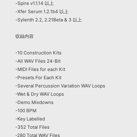
-Spire v1.1.14 以上
-Xfer Serum 1.2.1b4 以上
-Sylenth 2.2, 2.21Beta & 3 以上
収録内容
-10 Construction Kits
-All WAV Files 24-Bit
-MIDI Files for each Kit
-Presets For Each Kit
-Several Percussion Variation WAV Loops
-Wet & Dry WAV Loops
-Demo Mixdowns
-100 BPM
-Key Labelled
-352 Total Files
-280 Total WAV Files