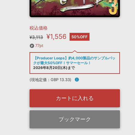
税込価格
¥1,556
¥3,113
50%OFF
77pt
【Producer Loops】約4,000製品のサンプルパッ
クが最大50%OFF！サマーセール！
2026年8月20日(木)まで
(現地定価：GBP 13.33)
info
カートに入れる
ブックマーク