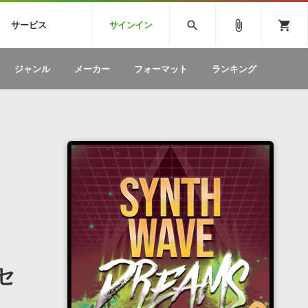
CK
SPITFIRE AUDIO
VIENNA
search
attach_file
shopping_cart
サービス
サインイン
BSTEP
ELECTRONICA
EDM
ソフトウェア／ツール »
SONICWIREブログ »
お問い合わせ »
ジャンル
メーカー
フォーマット
ランキング
のための無
ボーカルパートの制作が自由自在な、次世代
W
効果音
BGM
型ボーカル・エディタ
製品一覧
テクニカルサポート窓口
カテゴリ
製品購入前のご質問・ご相談
メーカー
ランキング
セ