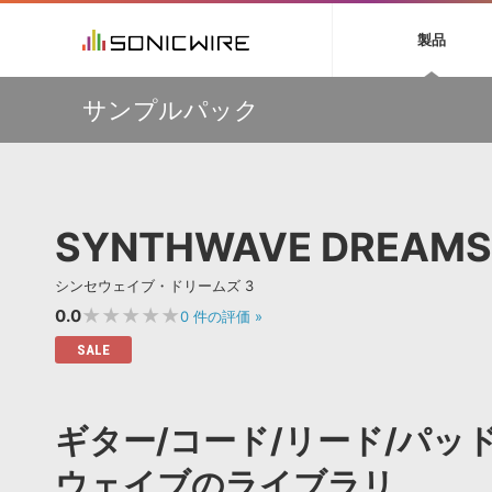
初音ミク NT
鏡音リン・レン V
製品
EZ DRUMMER 3
SERUM
ラ
ソフト音源 »
キャンペーン »
製品サポート情報 »
プラグ
特集 »
DTMガ
サンプルパック
音楽ダウンロードカード製作サービス
独立系ミ
ソフト音源
プラグ
製品一覧
多彩で精度の高いコンプレッション・サウンドを実現する
VOCALOID4 ENGINE製品サポート
製品一覧
特集一覧
DTM初心
ービス
『Fuse Compressor』が50％OFF
EZ DRUMMER ENGINE製品サポート
楽器＆カテゴリ
カテゴリ
インタビ
サンプル
【33%OFF】オーディオに揺らぎを与えるローファイ・エ
KONTAKT PLAYER 5製品サポート
メーカー
フェクト『Pitch Dropout 2』発売記念セール！
メーカー
TIPS記事
VIENNA INSTRUMENTS製品サポート
バーチャルシ
【最大65％OFF】IK Multimedia 各種プロモーション実施
エンジン
ランキン
APS
SLS
SYNTHWAVE DREAMS
中！
サウンド・ラ
ランキング
【期間延長】Sound Ideasの業界標準効果音パックが
オーディオ・
50%OFF！MID YEAR SALE！
BGMやセリフの抽出・削除を実現する音声
製品の仕様
サンプルパッ
シンセウェイブ・ドリームズ 3
分離サービス
規制作・
Strezov Sampling 超本格クワイヤ音源 最大56%OFFセー
ル！
★★★★★
0.0
0
件の評価
»
DAW »
効果音 
SALE
Ableton Live
製品一覧
Bitwig
カテゴリ
ギター/コード/リード/パ
Cubase
メーカー
FL Studio
ランキン
ウェイブのライブラリ
SoundBridge
シングル