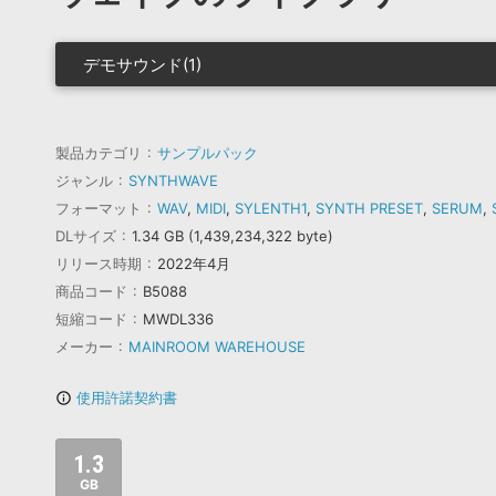
デモサウンド(1)
製品カテゴリ
サンプルパック
ジャンル
SYNTHWAVE
フォーマット
WAV
,
MIDI
,
SYLENTH1
,
SYNTH PRESET
,
SERUM
,
DLサイズ
1.34 GB (1,439,234,322 byte)
リリース時期
2022年4月
商品コード
B5088
短縮コード
MWDL336
メーカー
MAINROOM WAREHOUSE
使用許諾契約書
info_outline
1.3
GB