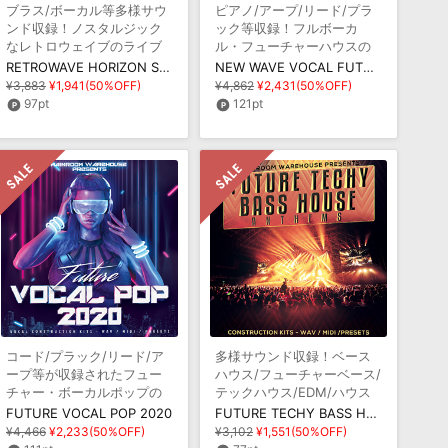
ブラス/ボーカル等多様サウ
ピアノ/アープ/リード/プラ
ンド収録！ノスタルジック
ック等収録！フルボーカ
なレトロウェイブのライブ
ル・フューチャーハウスの
ラリ
ライブラリ
RETROWAVE HORIZON SPECIAL EDITION
NEW WAVE VOCAL FUTURE HOUSE
¥3,883
¥1,941(50%OFF)
¥4,862
¥2,431(50%OFF)
97pt
121pt
コード/プラック/リード/ア
多様サウンド収録！ベース
ープ等が収録されたフュー
ハウス/フューチャーベース/
チャー・ボーカルポップの
テックハウス/EDM/ハウス
ライブラリ
のライブラリ
FUTURE VOCAL POP 2020
FUTURE TECHY BASS HOUSE ANTHEMS
¥4,466
¥2,233(50%OFF)
¥3,102
¥1,551(50%OFF)