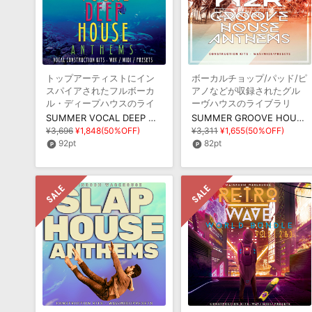
トップアーティストにイン
ボーカルチョップ/パッド/ピ
スパイアされたフルボーカ
アノなどが収録されたグル
ル・ディープハウスのライ
ーヴハウスのライブラリ
ブラリ
SUMMER VOCAL DEEP HOUSE ANTHEMS
SUMMER GROOVE HOUSE ANTHEMS
¥3,696
¥1,848(50%OFF)
¥3,311
¥1,655(50%OFF)
92pt
82pt