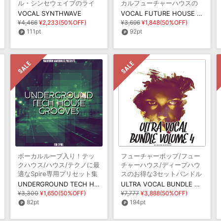
ル・シンセウェイブのライ
カルフューチャーハウスの
ブラリ
ライブラリ
VOCAL SYNTHWAVE
VOCAL FUTURE HOUSE HITS
¥4,466
¥2,233(50%OFF)
¥3,696
¥1,848(50%OFF)
111pt
92pt
ボーカルループ入り！テッ
フューチャーポップ/フュー
クハウス/ハウス/テクノに最
チャーハウス/ディープハウ
適なSpire専用プリセット集
スのお得な3セットバンドル
版
UNDERGROUND TECH HOUSE GROOVES
ULTRA VOCAL BUNDLE VOLUME 4
¥3,300
¥1,650(50%OFF)
¥7,777
¥3,888(50%OFF)
82pt
194pt