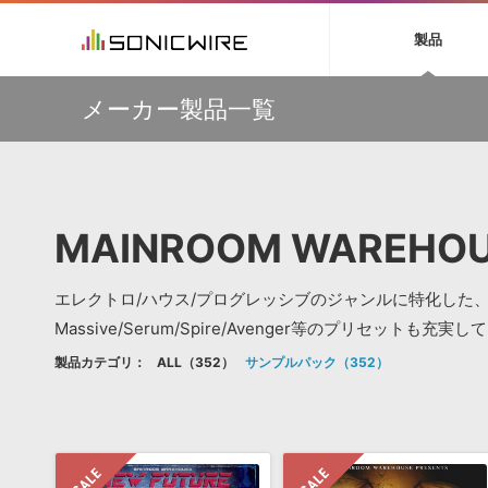
初音ミク NT
鏡音リン・レン V
製品
EZ DRUMMER 3
SERUM
ラ
ソフト音源 »
キャンペーン »
製品サポート情報 »
プラグ
特集 »
DTMガ
メーカー製品一覧
音楽ダウンロードカード製作サービス
独立系ミ
ソフト音源
プラグ
製品一覧
【50％OFF】Soundiron 期間限定セール！人気のクワイ
VOCALOID4 ENGINE製品サポート
製品一覧
特集一覧
DTM初心
ービス
ヤ音源、ストリングス音源が特別価格！
EZ DRUMMER ENGINE製品サポート
楽器＆カテゴリ
カテゴリ
インタビ
サンプル
Audiomodern Summer Sale！全製品35％OFF！
KONTAKT PLAYER 5製品サポート
メーカー
メーカー
TIPS記事
万物を創造するシンセ『Avenger 2』や拡張音源が
VIENNA INSTRUMENTS製品サポート
バーチャルシ
33％OFF！Vengeance Soundサマーセール！
エンジン
ランキン
APS
SLS
MAINROOM WAREHO
サウンド・ラ
【AudioThing】古典的なラテン・サウンドを収録した
ランキング
『LATIN PERCUSSION』が51％OFF！
オーディオ・
BGMやセリフの抽出・削除を実現する音声
製品の仕様
【HEAVYOCITY】サマーセール Reloaded！シネマティ
サンプルパッ
分離サービス
規制作・
ック音源 / エフェクト最大75%OFF！
エレクトロ/ハウス/プログレッシブのジャンルに特化した
DAW »
効果音 
Massive/Serum/Spire/Avenger等のプリセットも充実
製品カテゴリ：
ALL
352
サンプルパック
352
Ableton Live
製品一覧
Bitwig
カテゴリ
Cubase
メーカー
FL Studio
ランキン
SoundBridge
シングル