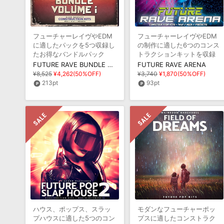
フューチャーレイヴやEDM
フューチャーレイヴやEDM
に適したパックを5つ収録し
の制作に適した6つのコンス
たお得なバンドルパック
トラクションキットを収録
FUTURE RAVE BUNDLE VOLUME 1
FUTURE RAVE ARENA
¥8,525
¥4,262(50%OFF)
¥3,740
¥1,870(50%OFF)
213pt
93pt
ハウス、ポップス、スラッ
モダンなフューチャーポッ
プハウスに適した5つのコン
プスに適したコンストラク