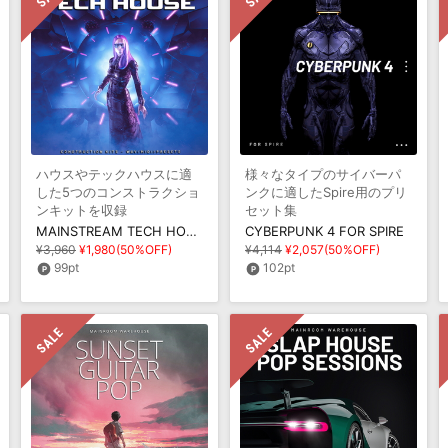
ハウスやテックハウスに適
様々なタイプのサイバーパ
した5つのコンストラクショ
ンクに適したSpire用のプリ
ンキットを収録
セット集
MAINSTREAM TECH HOUSE
CYBERPUNK 4 FOR SPIRE
¥3,960
¥1,980(50%OFF)
¥4,114
¥2,057(50%OFF)
99pt
102pt