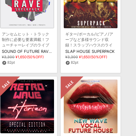
アンセムヒット・トラック
ギター/ボーカル/ピアノ/ア
制作に必要な要素満載！フ
ープなど多様サウンド収
ューチャーレイブのライブ
録！スラップハウスのライ
ラリ
ブラリ
SOUND OF FUTURE RAVE SUPERPACK
SLAP HOUSE SUPERPACK
¥3,300
¥1,650(50%OFF)
¥3,300
¥1,650(50%OFF)
82pt
82pt