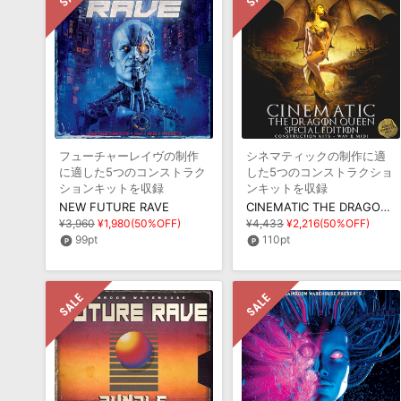
フューチャーレイヴの制作
シネマティックの制作に適
に適した5つのコンストラク
した5つのコンストラクショ
ションキットを収録
ンキットを収録
NEW FUTURE RAVE
CINEMATIC THE DRAGON QUEEN SPECIAL EDITION
¥3,960
¥1,980(50%OFF)
¥4,433
¥2,216(50%OFF)
99pt
110pt