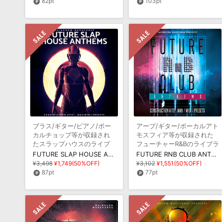
82pt
103pt
ブラス/ギター/ピアノ/ボー
アープ/ギター/ボーカルアト
カルチョップ等が収録され
モスフィア等が収録された
たスラップハウスのライブ
フューチャーR&Bのライブラ
ラリ
リ
FUTURE SLAP HOUSE ANTHEMS
FUTURE RNB CLUB ANTHEMS
¥3,498
¥1,749(50%OFF)
¥3,102
¥1,551(50%OFF)
87pt
77pt