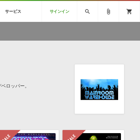
CK
SPITFIRE AUDIO
VIENNA
search
attach_file
shopping_cart
サービス
サインイン
BSTEP
ELECTRONICA
EDM
ソフトウェア／ツール »
SONICWIREブログ »
お問い合わせ »
のための無
ボーカルパートの制作が自由自在な、次世代
W
効果音
BGM
型ボーカル・エディタ
製品一覧
テクニカルサポート窓口
カテゴリ
製品購入前のご質問・ご相談
メーカー
ランキング
デベロッパー。