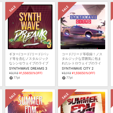
ギター/コード/リード/パッ
コード/リード等収録！ノス
ド等を含むノスタルジック
タルジックな雰囲気に包ま
なシンセウェイブのライブ
れたレトロウェイブのライ
ラリ
ブラリ第二弾
SYNTHWAVE DREAMS 3
SYNTHWAVE CITY 2
¥3,113
¥1,556(50%OFF)
¥3,113
¥1,556(50%OFF)
77pt
77pt