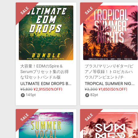
大容量！EDMのSpire＆
ブラス/マリンバ/ギター/ピ
Serumプリセット集のお得
アノ等収録！トロピカルハ
な12セットバンドル版
ウス/アンビエント/チ
ル/EDMのライブラリ
ULTIMATE EDM DROPS BUNDLE
TROPICAL SUMMER NIGHTS
¥5,830
¥2,915(50%OFF)
¥3,300
¥1,650(50%OFF)
145pt
82pt