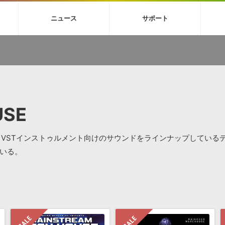
4X
巡音ルカ V4X
MEIKO V3
KAITO V3
VOCALOID
TOONTRA
ニュース
サポート
イセンスフリーBGM
サンプルパックを試そう
ボーカル抜き出し
DU
FAQ »
イン・エフェクト »
イド »
サンプルパック »
ニュースレター »
TRANCE
MUTANT
ROUTER.FM
SONOCA
サウンド素材の効率的な一元管理
ュージシャン向けの楽曲配信流通サ
Piapro Studio / Vocaloid4関連
イン・エフェクト
サンプルパック
ソフトウェア／ツール
DA
償ソフトウェア
者ガイド
製品一覧
バックナンバー一覧
初音ミク V4X関連
ュー一覧
パックを体験してみよう
ジャンル
購読のお申し込み
EZdrummer 3関連
一覧
メーカー
VIENNA関連
ンガー・ラインナップ
グ
フォーマット
USE
イセンシング・サービス
オンラインストアガイド
ランキング
プロセッシング・サービス
ヘルプ
や要件に応じたBGM/効果音の新
クを試そう！
ライセンス提供
、VSTインストゥルメント向けのサウンドをラインナップしている
BGM »
»
している。
製品一覧
ジャンル
メーカー
ランキング
グ
シングルBGM
効果音