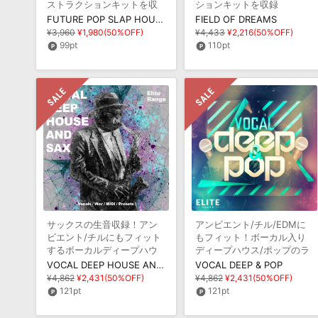
ストラクションキットを収
ションキットを収録
録
FUTURE POP SLAP HOUSE 2
FIELD OF DREAMS
¥3,960
¥1,980(50%OFF)
¥4,433
¥2,216(50%OFF)
99pt
110pt
サックスの生音収録！アン
アンビエント/チル/EDMに
ビエント/チルにもフィット
もフィット！ボーカル入り
するボーカルディープハウ
ディープハウス/ポップのラ
スのライブラリ
イブラリ
VOCAL DEEP HOUSE AND SAX
VOCAL DEEP & POP
¥4,862
¥2,431(50%OFF)
¥4,862
¥2,431(50%OFF)
121pt
121pt