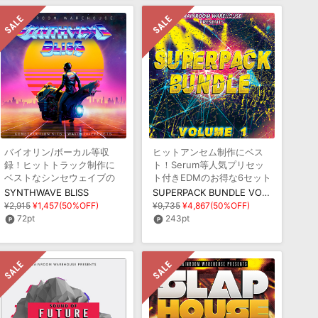
バイオリン/ボーカル等収
ヒットアンセム制作にベス
録！ヒットトラック制作に
ト！Serum等人気プリセッ
ベストなシンセウェイブの
ト付きEDMのお得な6セット
ライブラリ
バンドル版
SYNTHWAVE BLISS
SUPERPACK BUNDLE VOLUME 1
¥2,915
¥1,457(50%OFF)
¥9,735
¥4,867(50%OFF)
72pt
243pt