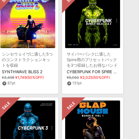
シンセウェイヴに適した5つ
サイバーパンクに適した
のコンストラクションキッ
Spire用のプリセットパック
トを収録
を3つ収録したお得なバンド
ルパック
SYNTHWAVE BLISS 2
CYBERPUNK FOR SPIRE BUNDLE
¥3,498
¥1,749(50%OFF)
¥6,050
¥3,025(50%OFF)
87pt
151pt