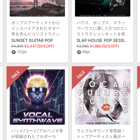
ポップスアーティストから
ハウス、ポップス、スラッ
インスパイアされたギター
プハウスに適した5つのコン
等を含んだコンストラクシ
ストラクションキットを収
ョンキットを収録
録
SUNSET GUITAR POP
SLAP HOUSE POP SESSIONS
¥4,895
¥2,447(50%OFF)
¥3,960
¥1,980(50%OFF)
122pt
99pt
パッド/コード/アルペジオ等
ウォブルサウンド等収録！
が収録されたフルボーカ
トップアーティスト風ボー