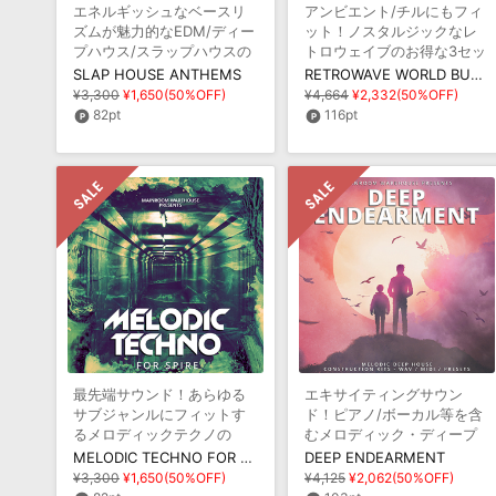
エネルギッシュなベースリ
アンビエント/チルにもフィ
ズムが魅力的なEDM/ディー
ット！ノスタルジックなレ
プハウス/スラップハウスの
トロウェイブのお得な3セッ
ライブラリ
トバンドル版
SLAP HOUSE ANTHEMS
RETROWAVE WORLD BUNDLE VOLS 1, 2 & 3
¥3,300
¥1,650(50%OFF)
¥4,664
¥2,332(50%OFF)
82pt
116pt
最先端サウンド！あらゆる
エキサイティングサウン
サブジャンルにフィットす
ド！ピアノ/ボーカル等を含
るメロディックテクノの
むメロディック・ディープ
Spire専用プリセット集
ハウスのライブラリ
MELODIC TECHNO FOR SPIRE
DEEP ENDEARMENT
¥3,300
¥1,650(50%OFF)
¥4,125
¥2,062(50%OFF)