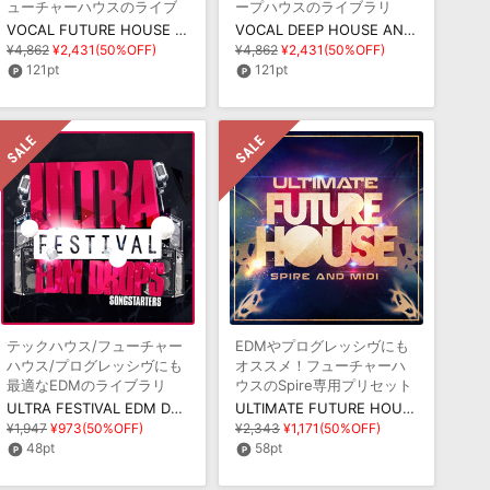
ューチャーハウスのライブ
ープハウスのライブラリ
ラリ
VOCAL FUTURE HOUSE ANTHEMS
VOCAL DEEP HOUSE ANTHEMS
¥4,862
¥2,431(50%OFF)
¥4,862
¥2,431(50%OFF)
121pt
121pt
テックハウス/フューチャー
EDMやプログレッシヴにも
ハウス/プログレッシヴにも
オススメ！フューチャーハ
最適なEDMのライブラリ
ウスのSpire専用プリセット
集
ULTRA FESTIVAL EDM DROPS SONGSTARTERS
ULTIMATE FUTURE HOUSE SPIRE & MIDI
¥1,947
¥973(50%OFF)
¥2,343
¥1,171(50%OFF)
48pt
58pt