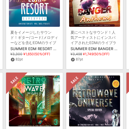
夏をイメージしたサウン
夏にベストなサウンド！人
ド！ギター/コード/メロディ
気アーティストにインスパ
ーなどを含むEDMのライブ
イアされたEDMのライブラ
ラリ
リ
SUMMER EDM RESORT SUPERPACK
SUMMER EDM BANGER ANTHEMS
¥3,300
¥1,650(50%OFF)
¥3,498
¥1,749(50%OFF)
82pt
87pt