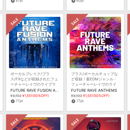
87pt
60pt
ボーカルブレイク/ブラ
ブラス/ボーカルチョップな
ス/FXなどが収録されたフュ
ど収録！新EDMジャンル・
ーチャーレイヴのライブラ
フューチャーレイヴのライ
リ
ブラリ
FUTURE RAVE FUSION ANTHEMS
FUTURE RAVE ANTHEMS
¥3,102
¥1,551(50%OFF)
¥3,102
¥1,551(50%OFF)
77pt
77pt