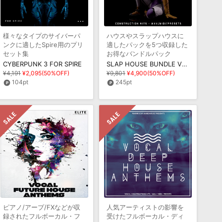
様々なタイプのサイバーパ
ハウスやスラップハウスに
ンクに適したSpire用のプリ
適したパックを5つ収録した
セット集
お得なバンドルパック
CYBERPUNK 3 FOR SPIRE
SLAP HOUSE BUNDLE VOLUME 1
¥4,191
¥2,095(50%OFF)
¥9,801
¥4,900(50%OFF)
104pt
245pt
ピアノ/アープ/FXなどが収
人気アーティストの影響を
録されたフルボーカル・フ
受けたフルボーカル・ディ