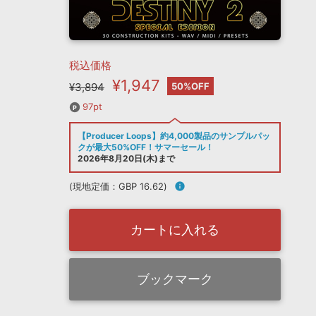
税込価格
¥1,947
¥3,894
50%OFF
97pt
【Producer Loops】約4,000製品のサンプルパッ
クが最大50%OFF！サマーセール！
2026年8月20日(木)まで
(現地定価：GBP 16.62)
info
カートに入れる
ブックマーク