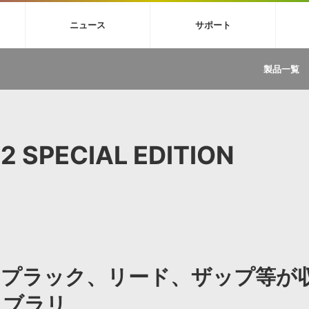
4X
巡音ルカ V4X
MEIKO V3
KAITO V3
VOCALOID
TOONTRA
ニュース
サポート
イセンスフリーBGM
サンプルパックを試そう
ボーカル抜き出し
DU
FAQ »
イン・エフェクト »
イド »
サンプルパック »
ニュースレター »
TRANCE
MUTANT
ROUTER.FM
SONOCA
製品一覧
サウンド素材の効率的な一元管理
ュージシャン向けの楽曲配信流通サ
Piapro Studio / Vocaloid4関連
イン・エフェクト
サンプルパック
ソフトウェア／ツール
DA
償ソフトウェア
者ガイド
製品一覧
バックナンバー一覧
初音ミク V4X関連
ュー一覧
パックを体験してみよう
ジャンル
購読のお申し込み
EZdrummer 3関連
一覧
メーカー
VIENNA関連
ンガー・ラインナップ
グ
フォーマット
2 SPECIAL EDITION
イセンシング・サービス
オンラインストアガイド
ランキング
プロセッシング・サービス
ヘルプ
や要件に応じたBGM/効果音の新
クを試そう！
ライセンス提供
BGM »
»
製品一覧
ジャンル
、プラック、リード、ザップ等が
メーカー
ランキング
グ
イブラリ
シングルBGM
効果音