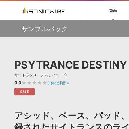
初音ミク NT
鏡音リン・レン V
製品
EZ DRUMMER 3
SERUM
ラ
ソフト音源 »
キャンペーン »
製品サポート情報 »
プラグ
特集 »
DTMガ
サンプルパック
音楽ダウンロードカード製作サービス
独立系ミ
ソフト音源
プラグ
製品一覧
挿すだけでOK！今年1番売れてるリミッター『The God
VOCALOID4 ENGINE製品サポート
製品一覧
特集一覧
DTM初心
ービス
Particle』など、Cradle製品が20%OFF！
EZ DRUMMER ENGINE製品サポート
楽器＆カテゴリ
カテゴリ
インタビ
サンプル
大迫力パーカッション&高品質オケ音源が最大50%OFF！
KONTAKT PLAYER 5製品サポート
メーカー
Strezov Samplingサマーセール
メーカー
TIPS記事
VIENNA INSTRUMENTS製品サポート
バーチャルシ
SONICWIREで有償製品ご購入の方に、エレピ音源
エンジン
ランキン
APS
SLS
PSYTRANCE DESTINY 
『WURSY』をプレゼント！
サウンド・ラ
ランキング
【最大63%OFF】Karanyi Soundsマンスリーセール！対
オーディオ・
象製品が特別価格で販売中！
BGMやセリフの抽出・削除を実現する音声
製品の仕様
サンプルパッ
サイトランス・デスティニー 2
分離サービス
規制作・
【ViViX】ギタリスト向けユーティリティが全品999円！
サマーセール！
★★★★★
0.0
0
件の評価
»
DAW »
効果音 
SALE
Ableton Live
製品一覧
Bitwig
カテゴリ
アシッド、ベース、パッド
Cubase
メーカー
FL Studio
ランキン
録されたサイトランスのラ
SoundBridge
シングル