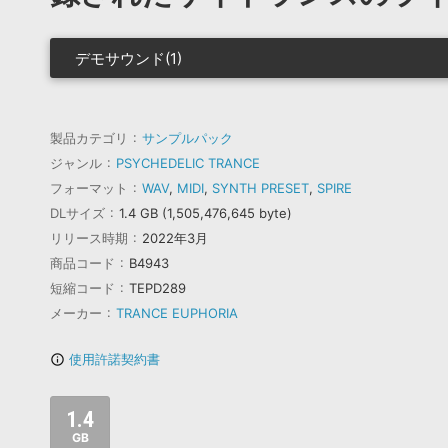
デモサウンド(1)
製品カテゴリ
サンプルパック
ジャンル
PSYCHEDELIC TRANCE
フォーマット
WAV
,
MIDI
,
SYNTH PRESET
,
SPIRE
DLサイズ
1.4 GB (1,505,476,645 byte)
リリース時期
2022年3月
商品コード
B4943
短縮コード
TEPD289
メーカー
TRANCE EUPHORIA
使用許諾契約書
info_outline
1.4
GB