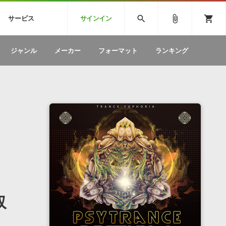
CK
SPITFIRE AUDIO
VIENNA
search
attach_file
shopping_cart
サービス
サインイン
BSTEP
ELECTRONICA
EDM
ソフトウェア／ツール »
SONICWIREブログ »
お問い合わせ »
ジャンル
メーカー
フォーマット
ランキング
のための無
ボーカルパートの制作が自由自在な、次世代
W
効果音
BGM
型ボーカル・エディタ
製品一覧
テクニカルサポート窓口
カテゴリ
製品購入前のご質問・ご相談
メーカー
ランキング
収