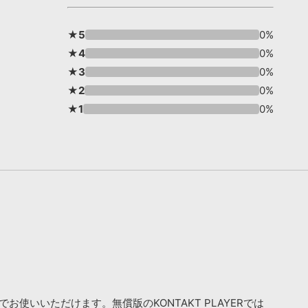
★5
0%
★4
0%
★3
0%
★2
0%
★1
0%
お使いいただけます。無償版のKONTAKT PLAYERでは