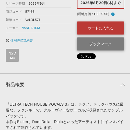
効果音 »
2026年8月20日(木)まで
リリース時期
2022年9月
お問い合わせ »
無償のサウンド
管理ソフト
商品コード
B7166
(現地定価：GBP 9.96)
info
BGM »
短縮コード
VALDL571
次世代型
ボーカル・エディタ
カートに入れる
メーカー
VANDALISM
使用許諾契約書
info_outline
APS
ブックマーク
映像のBGM・
セリフを音声分離
137
MB
SLS
音素材の制作・
ライセンス提供
製品概要
『ULTRA TECH HOUSE VOCALS 3』は、テクノ、テックハウスに最
適な、ファンキーで、グルーヴィーなボーカルが収録されたサンプル
パックです。
本作はFisher、Dom Dolla、Diploといったアーティストにインスパイ
アされて制作されています。