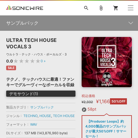
search
attach_file
shopping_cart
サンプルパック
ULTRA TECH HOUSE
初音ミク NT
鏡音リン・レン V4X
巡音ルカ V4X
MEIKO V3
製品一覧
ソフト音源 »
VOCALS 3
KAITO V3
VOCALOID
TOONTRACK
SPITFIRE AUDIO
ウルトラ・テック・ハウス・ボーカルズ・3
VIENNA
EZ DRUMMER 3
SERUM
ライセンスフリーBGM
★★★★★
0.0
0
»
プラグイン・エフェクト »
サンプルパックを試そう
ボーカル抜き出し
DUBSTEP
ジャンル
キャンペーン »
SALE
ELECTRONICA
EDM
TRANCE
MUTANT
ROUTER.FM
テクノ、テックハウスに最適！ファン
SONOCA
サンプルパック »
キーでグルーヴィーなボーカルを収録
特集 »
製品サポート情報 »
メーカー
デモサウンド(1)
税込価格
ソフト音源
プラグイン・エフェクト
サンプルパック
¥1,166
ソフトウェア／ツール »
50%OFF
¥2,332
ニュースレター »
DTMガイド »
製品カテゴリ
サンプルパック
ソフトウェア／ツール
DAW
効果音
BGM
58pt
音楽カード
製作サービス
フォーマット
ジャンル
TECHNO
,
HOUSE
,
TECH HOUSE
DAW »
【Producer Loops】約
SONICWIREブログ »
フォーマット
WAV
FAQ »
4,000製品のサンプルパッ
楽曲配信流通
サービス
クが最大50%OFF！サマー
DLサイズ
137 MB (143,876,960 byte)
ランキング
セール！