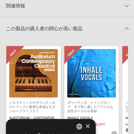
★5
0%
KONTAKTフォーマットは、
製品版KONTAKT（別売）
に読み込ん
関連情報
★4
0%
でお使いいただけます。無償版のKONTAKT PLAYERではお使いい
★3
0%
ただけませんので、ご注意ください。また、「ライブラリ・タブ」
【Producer Loops】約4,000タイトルのサンプルパックが最大
★2
0%
への表示にも対応しておりません。
50%OFF！サマーセール！
★1
0%
この製品の購入者の関心が高い製品
4GBを超えるデータに関するご注意：
FAT32でフォーマットされた
VANDALISM 製品一覧
HDDには、1ファイル4GBを超えるデータを格納することができま
レビューをもっと見る »
せん。データ容量が4GBを超えるダウンロード製品をご購入いただ
きます際には、NTFSやHFS＋でフォーマットされたHDDをご用意
いただく必要がございます。
製品の購入手続き完了後、受注確認メールとシリアルナンバーをお
知らせするメールの2通が送信されます。メールに記載されており
ます説明に沿って、製品のダウンロード／導入を行って下さい。
サンプルパック製品には、原則として日本語版操作マニュアルをご
用意しておりません。ご購入後のご不明点や詳細に関するお問い合
わせなどは
テクニカルサポート
までご連絡ください。
シネマティックやダウンテンポ
ダウンテンポ、トリップホッ
ノス
デモソングは、製品収録サウンドを使ってできることを紹介するた
のトラックに最適な多様なモダ
プ、ダブ等に適したパワフルな
なギ
めのデモンストレーション用の楽曲です。原則として、デモソング
ンループライブラリ
女性ボーカルを収録
イヒ
パッ
そのものをお使いいただくことはできません。また、デモソングを
AUDITORIUM - CONTEMPORARY CLASSICAL
INHALE VOCALS
WOOZ
構成する全てのサウンドが、サンプルパックに含まれていることを
×
¥7,458
¥5,220(30%OFF)
¥5,324
¥3,726(30%OFF)
¥2,8
保証するものではありません。
261pt
111pt
5