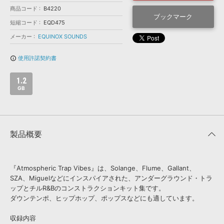
効果音 »
商品コード
B4220
お問い合わせ »
無償のサウンド
管理ソフト
ブックマーク
短縮コード
EQD475
BGM »
メーカー
EQUINOX SOUNDS
次世代型
ボーカル・エディタ
使用許諾契約書
info_outline
APS
映像のBGM・
セリフを音声分離
1.2
GB
SLS
音素材の制作・
ライセンス提供
製品概要
『Atmospheric Trap Vibes』は、Solange、Flume、Gallant、
SZA、Miguelなどにインスパイアされた、アンダーグラウンド・トラ
ップとチルR&Bのコンストラクションキット集です。
ダウンテンポ、ヒップホップ、ポップスなどにも適しています。
収録内容