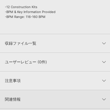
-12 Construction Kits
-BPM & Key Information Provided
-BPM Range: 116-160 BPM
収録ファイル一覧
ユーザーレビュー (0件)
収録ファイル一覧
平均評価
0
★★★★★
注意事項
0
件の評価
KONTAKTフォーマットについて：
サンプルパック製品の
★5
0%
KONTAKTフォーマットは、
製品版KONTAKT（別売）
に読み込ん
関連情報
★4
0%
でお使いいただけます。無償版のKONTAKT PLAYERではお使いい
★3
0%
ただけませんので、ご注意ください。また、「ライブラリ・タブ」