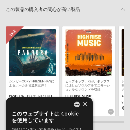
EQUINOX SOUNDS 製品一覧
★2
0%
への表示にも対応しておりません。
★1
0%
この製品の購入者の関心が高い製品
4GBを超えるデータに関するご注意：
FAT32でフォーマットされた
HDDには、1ファイル4GBを超えるデータを格納することができま
レビューをもっと見る »
せん。データ容量が4GBを超えるダウンロード製品をご購入いただ
きます際には、NTFSやHFS＋でフォーマットされたHDDをご用意
いただく必要がございます。
製品の購入手続き完了後、受注確認メールとシリアルナンバーをお
知らせするメールの2通が送信されます。メールに記載されており
ます説明に沿って、製品のダウンロード／導入を行って下さい。
サンプルパック製品には、原則として日本語版操作マニュアルをご
用意しておりません。ご購入後のご不明点や詳細に関するお問い合
わせなどは
テクニカルサポート
までご連絡ください。
シンガーCORY FRIESENHANに
ヒップホップ、R&B、ポップス
レイ
デモソングは、製品収録サウンドを使ってできることを紹介するた
よるボーカル音源第三弾！
に適したソウルフルでエモーシ
持つ
めのデモンストレーション用の楽曲です。原則として、デモソング
ョナルなサウンドを収録
ク第
そのものをお使いいただくことはできません。また、デモソングを
PANDORA - CORY FRIESENHAN VOCAL SESSIONS VOL 3
HIGH RISE MUSIC
AUDI
構成する全てのサウンドが、サンプルパックに含まれていることを
×
¥7,876
¥3,150(60%OFF)
¥3,905
¥3,9
保証するものではありません。
157pt
195pt
1
このウェブサイトは Cookie
ENGLISH
ダウンロード製品という性質上、一切の返品・返金はお受け付け致
を使用しています
しかねます。
JAPANESE
当社はコンテンツや広告をパーソナライズし、