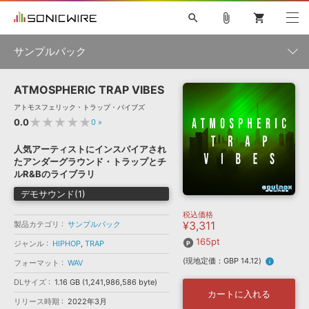
search
attach_file
shopping_cart
サンプルパック
ATMOSPHERIC TRAP VIBES
初音ミク NT
鏡音リン・レン V4X
巡音ルカ V4X
MEIKO V3
製品一覧
ソフト音源 »
アトモスフェリック・トラップ・バイブズ
KAITO V3
VOCALOID
TOONTRACK
SPITFIRE AUDIO
★★★★★
0.0
0
»
VIENNA
EZ DRUMMER 3
SERUM
ライセンスフリーBGM
プラグイン・エフェクト »
サンプルパックを試そう
ボーカル抜き出し
DUBSTEP
ジャンル
人気アーティストにインスパイアされ
キャンペーン »
たアンダーグラウンド・トラップとチ
ELECTRONICA
EDM
TRANCE
MUTANT
ROUTER.FM
ルR&Bのライブラリ
SONOCA
サンプルパック »
特集 »
デモサウンド(1)
製品サポート情報 »
メーカー
税込価格
ソフト音源
プラグイン・エフェクト
サンプルパック
¥3,311
製品カテゴリ
サンプルパック
ソフトウェア／ツール »
ニュースレター »
DTMガイド »
165pt
ソフトウェア／ツール
DAW
効果音
BGM
ジャンル
HIPHOP
,
TRAP
音楽カード
製作サービス
フォーマット
(現地定価：GBP 14.12)
info
フォーマット
WAV
DAW »
SONICWIREブログ »
FAQ »
DLサイズ
1.16 GB (1,241,986,586 byte)
楽曲配信流通
サービス
カートに入れる
リリース時期
2022年3月
ランキング