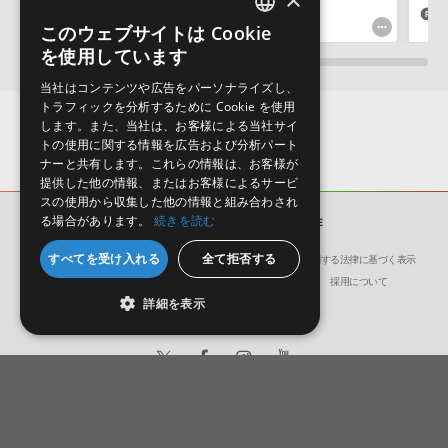
464pt
293pt
7
このウェブサイトは Cookie
ENGLISH
を使用しています
JAPANESE
当社はコンテンツや広告をパーソナライズし、
トラフィックを分析するために Cookie を使用
します。また、当社は、お客様による当社サイ
トの使用に関する情報を広告および分析パート
ナーと共有します。これらの情報は、お客様が
提供した他の情報、またはお客様によるサービ
スの使用から収集した他の情報と組み合わされ
る場合があります。
続きを読む
サンプルパック
BACK IN TIME
すべてを受け入れる
全て拒否する
会社概要
環境保護（CSR）への取り組み
特定商取引に関する法律に基づく表示
サイト動作環境
利用規約
個人情報の保護について
採用について
詳細を表示
日本語
English
© Crypton Future Media, INC.