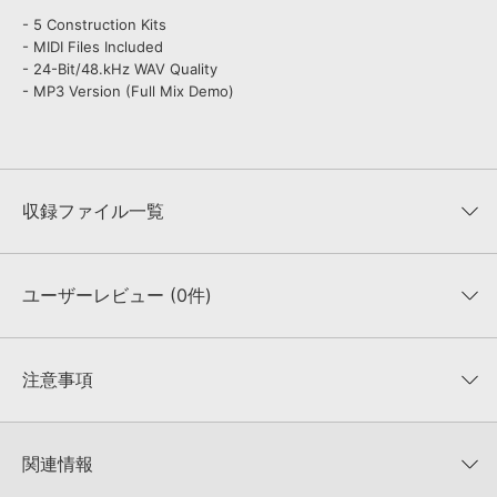
- 5 Construction Kits
- MIDI Files Included
- 24-Bit/48.kHz WAV Quality
- MP3 Version (Full Mix Demo)
収録ファイル一覧
ユーザーレビュー (0件)
収録ファイル一覧
平均評価
0
★★★★★
注意事項
0
件の評価
KONTAKTフォーマットについて：
サンプルパック製品の
★5
0%
KONTAKTフォーマットは、
製品版KONTAKT（別売）
に読み込ん
関連情報
★4
0%
でお使いいただけます。無償版のKONTAKT PLAYERではお使いい