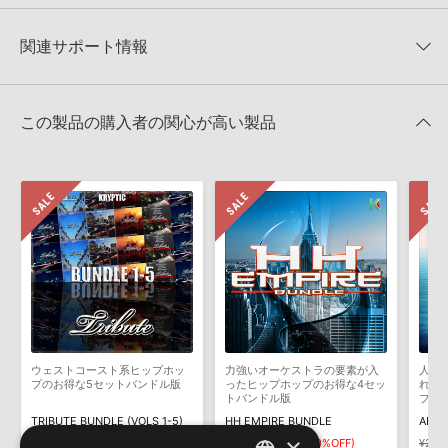
★3
0%
ただけませんので、ご注意ください。また、「ライブラリ・タブ」
【Producer Loops】約4,000タイトルのサンプルパックが最大
★2
0%
への表示にも対応しておりません。
50%OFF！サマーセール！
★1
0%
関連サポート情報
4GBを超えるデータに関するご注意：
FAT32でフォーマットされた
KRYPTIC SAMPLES 製品一覧
HDDには、1ファイル4GBを超えるデータを格納することができま
レビューをもっと見る »
せん。データ容量が4GBを超えるダウンロード製品をご購入いただ
BACK IN TIMEのサポート情報
MIDI形式サンプルパックの追加方法
きます際には、NTFSやHFS＋でフォーマットされたHDDをご用意
この製品の購入者の関心が高い製品
いただく必要がございます。
2022.06.06
製品の購入手続き完了後、受注確認メールとシリアルナンバーをお
マークのついた情報は、該当する製品のご購入ユーザー様専用となって
知らせするメールの2通が送信されます。メールに記載されており
おります。ご覧頂くには、該当する製品をご購入頂く必要がございます。
ます説明に沿って、製品のダウンロード／導入を行って下さい。
サンプルパック製品には、原則として日本語版操作マニュアルをご
BACK IN TIMEのサポート情報
用意しておりません。ご購入後のご不明点や詳細に関するお問い合
わせなどは
テクニカルサポート
までご連絡ください。
デモソングは、製品収録サウンドを使ってできることを紹介するた
めのデモンストレーション用の楽曲です。原則として、デモソング
そのものをお使いいただくことはできません。また、デモソングを
構成する全てのサウンドが、サンプルパックに含まれていることを
ウェストコースト系ヒップホッ
力強いオーケストラの要素が入
人気
保証するものではありません。
プのお得な5セットバンドル版
ったヒップホップのお得な4セッ
れる
トバンドル版
ブラ
ダウンロード製品という性質上、一切の返品・返金はお受け付け致
TRIBUTE BUNDLE (VOLS 1-5)
HH EMPIRE BUNDLE
ARCO
しかねます。
×
¥18,568
¥9,284(50%OFF)
¥11,726
¥5,863(50%OFF)
¥2,9