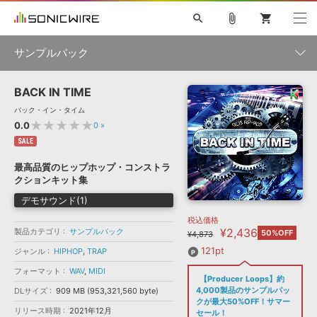
search
attach_file
shopping_cart
サンプルパック
BACK IN TIME
初音ミク NT
鏡音リン・レン V4X
巡音ルカ V4X
MEIKO V3
製品一覧
ソフト音源 »
バック・イン・タイム
KAITO V3
VOCALOID
TOONTRACK
SPITFIRE AUDIO
★★★★★
0.0
0
»
VIENNA
EZ DRUMMER 3
SERUM
ライセンスフリーBGM
SALE
プラグイン・エフェクト »
サンプルパックを試そう
ボーカル抜き出し
DUBSTEP
ジャンル
キャンペーン »
最高品質のヒップホップ・コンストラ
ELECTRONICA
EDM
TRANCE
MUTANT
ROUTER.FM
クションキット集
SONOCA
サンプルパック »
特集 »
デモサウンド(1)
製品サポート情報 »
メーカー
税込価格
ソフト音源
プラグイン・エフェクト
サンプルパック
¥2,436
製品カテゴリ
ソフトウェア／ツール »
サンプルパック
50%OFF
¥4,873
ニュースレター »
DTMガイド »
ソフトウェア／ツール
DAW
効果音
BGM
121pt
ジャンル
HIPHOP
,
TRAP
音楽カード
製作サービス
フォーマット
フォーマット
WAV
,
MIDI
DAW »
【Producer Loops】約
SONICWIREブログ »
FAQ »
4,000製品のサンプルパッ
DLサイズ
909 MB (953,321,560 byte)
楽曲配信流通
サービス
クが最大50%OFF！サマー
リリース時期
2021年12月
ランキング
セール！