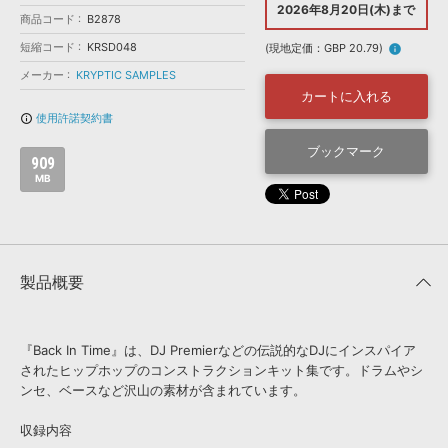
効果音 »
2026年8月20日(木)まで
商品コード
お問い合わせ »
B2878
無償のサウンド
管理ソフト
短縮コード
KRSD048
(現地定価：GBP 20.79)
info
BGM »
メーカー
KRYPTIC SAMPLES
次世代型
ボーカル・エディタ
カートに入れる
使用許諾契約書
info_outline
APS
ブックマーク
映像のBGM・
セリフを音声分離
909
MB
SLS
音素材の制作・
ライセンス提供
製品概要
『Back In Time』は、DJ Premierなどの伝説的なDJにインスパイア
されたヒップホップのコンストラクションキット集です。ドラムやシ
ンセ、ベースなど沢山の素材が含まれています。
収録内容