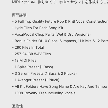
MIDIファイルに割り当てて、独自のサウンドを作成するこ
商品詳細
- 5 Full Top Quality Future Pop & RnB Vocal Construction
- Lyric Files For Each Song Kit
- Vocal/Vocal Chop Parts (Wet & Dry Versions)
- Bonus Folder Of 10 Claps, 6 Impacts, 11 Kicks & 12 Pe
- 290 Files In Total
- 257 24-Bit WAV Files
- 18 MIDI Files
- 1 Spire Preset (1 Bass)
- 3 Serum Presets (1 Bass & 2 Plucks)
- 1 Avenger Preset (1 Pluck)
- All Kit Folders Have Song Name & Are Key And Tempo
- 100% Royalty-Free Including Vocals
互換性