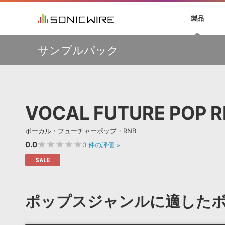
初音ミク NT
鏡音リン・レン V
製品
EZ DRUMMER 3
SERUM
ラ
ソフト音源 »
キャンペーン »
製品サポート情報 »
プラグ
特集 »
DTMガ
サンプルパック
音楽ダウンロードカード製作サービス
独立系ミ
ソフト音源
プラグ
製品一覧
【Wavetick】幅広いジャンルのサンプルパックが
VOCALOID4 ENGINE製品サポート
製品一覧
特集一覧
DTM初心
ービス
30%OFF！サマーセール第2弾！
EZ DRUMMER ENGINE製品サポート
楽器＆カテゴリ
カテゴリ
インタビ
サンプル
多彩で精度の高いコンプレッション・サウンドを実現する
KONTAKT PLAYER 5製品サポート
メーカー
『Fuse Compressor』が50％OFF
メーカー
TIPS記事
VIENNA INSTRUMENTS製品サポート
バーチャルシ
【33%OFF】オーディオに揺らぎを与えるローファイ・エ
エンジン
ランキン
APS
SLS
VOCAL FUTURE POP 
フェクト『Pitch Dropout 2』発売記念セール！
サウンド・ラ
ランキング
【最大65％OFF】IK Multimedia 各種プロモーション実施
オーディオ・
中！
BGMやセリフの抽出・削除を実現する音声
製品の仕様
サンプルパッ
ボーカル・フューチャーポップ・RNB
分離サービス
規制作・
【期間延長】Sound Ideasの業界標準効果音パックが
50%OFF！MID YEAR SALE！
★★★★★
0.0
0
件の評価
»
DAW »
効果音 
SALE
Ableton Live
製品一覧
Bitwig
カテゴリ
ポップスジャンルに適した
Cubase
メーカー
FL Studio
ランキン
SoundBridge
シングル