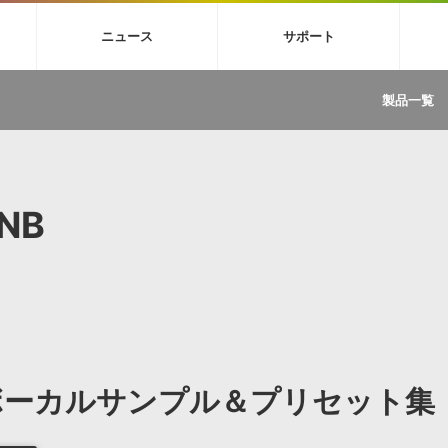
4X
巡音ルカ V4X
MEIKO V3
KAITO V3
VOCALOID
TOONTRA
ニュース
サポート
イセンスフリーBGM
サンプルパックを試そう
ボーカル抜き出し
DU
FAQ »
イン・エフェクト »
イド »
サンプルパック »
ニュースレター »
TRANCE
MUTANT
ROUTER.FM
SONOCA
製品一覧
サウンド素材の効率的な一元管理
ュージシャン向けの楽曲配信流通サ
Piapro Studio / Vocaloid4関連
イン・エフェクト
サンプルパック
ソフトウェア／ツール
DA
償ソフトウェア
者ガイド
製品一覧
バックナンバー一覧
初音ミク V4X関連
ュー一覧
パックを体験してみよう
ジャンル
購読のお申し込み
EZdrummer 3関連
一覧
メーカー
VIENNA関連
ンガー・ラインナップ
グ
フォーマット
RNB
イセンシング・サービス
オンラインストアガイド
ランキング
プロセッシング・サービス
ヘルプ
や要件に応じたBGM/効果音の新
クを試そう！
ライセンス提供
BGM »
»
製品一覧
ジャンル
ボーカルサンプル＆プリセット集
メーカー
ランキング
グ
シングルBGM
効果音