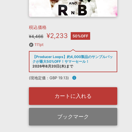
税込価格
¥2,233
¥4,466
50%OFF
111pt
【Producer Loops】約4,000製品のサンプルパッ
クが最大50%OFF！サマーセール！
2026年8月20日(木)まで
(現地定価：GBP 19.13)
info
カートに入れる
ブックマーク