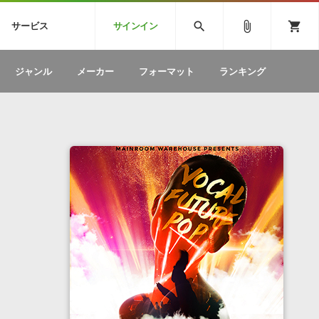
CK
SPITFIRE AUDIO
VIENNA
search
attach_file
shopping_cart
サービス
サインイン
BSTEP
ELECTRONICA
EDM
ソフトウェア／ツール »
SONICWIREブログ »
お問い合わせ »
ジャンル
メーカー
フォーマット
ランキング
のための無
ボーカルパートの制作が自由自在な、次世代
W
効果音
BGM
型ボーカル・エディタ
製品一覧
テクニカルサポート窓口
カテゴリ
製品購入前のご質問・ご相談
メーカー
ランキング