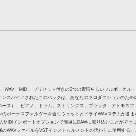
 POP RNB』は、WAV、MIDI、プリセット付きの5つの素晴らしいフ
にインスパイアされたこのパックは、あなたのプロダクションのため
ース）、ピアノ、ドラム、ストリングス、プラック、アトモスフィ
ンのボーナスフォルダーを含むウェットとドライWAVステムが含
WのMIDIインポートオプションで簡単にDAWに取り込むことができ
属のWAVファイルをVSTインストゥルメントの代わりに使用するこ