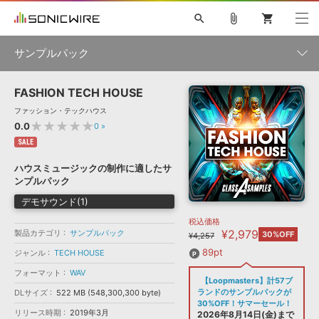
search
attach_file
shopping_cart
サンプルパック
FASHION TECH HOUSE
初音ミク NT
鏡音リン・レン V4X
巡音ルカ V4X
MEIKO V3
製品一覧
ソフト音源 »
ファッション・テックハウス
KAITO V3
VOCALOID
TOONTRACK
SPITFIRE AUDIO
★★★★★
0.0
0
»
VIENNA
EZ DRUMMER 3
SERUM
ライセンスフリーBGM
SALE
プラグイン・エフェクト »
サンプルパックを試そう
ボーカル抜き出し
DUBSTEP
ジャンル
キャンペーン »
ハウスミュージックの制作に適したサ
ELECTRONICA
EDM
TRANCE
MUTANT
ROUTER.FM
ンプルパック
SONOCA
サンプルパック »
特集 »
デモサウンド(1)
製品サポート情報 »
メーカー
税込価格
ソフト音源
プラグイン・エフェクト
サンプルパック
¥2,979
製品カテゴリ
ソフトウェア／ツール »
サンプルパック
30%OFF
¥4,257
ニュースレター »
DTMガイド »
ソフトウェア／ツール
DAW
効果音
BGM
89pt
ジャンル
TECH HOUSE
音楽カード
製作サービス
フォーマット
フォーマット
WAV
DAW »
【Loopmasters】計57ブ
SONICWIREブログ »
FAQ »
ランドのサンプルパックが
DLサイズ
522 MB (548,300,300 byte)
楽曲配信流通
サービス
30%OFF！サマーセール！
リリース時期
2019年3月
ランキング
2026年8月14日(金)まで