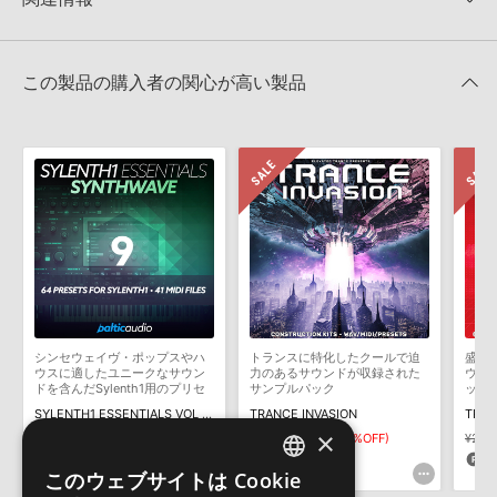
★4
0%
でお使いいただけます。無償版のKONTAKT PLAYERではお使いい
★3
0%
ただけませんので、ご注意ください。また、「ライブラリ・タブ」
【Loopmasters】計57ブランドのサンプルパックが30%OFF！サ
★2
0%
への表示にも対応しておりません。
マーセール！
★1
0%
この製品の購入者の関心が高い製品
4GBを超えるデータに関するご注意：
FAT32でフォーマットされた
Class A Samples 製品一覧
HDDには、1ファイル4GBを超えるデータを格納することができま
レビューをもっと見る »
せん。データ容量が4GBを超えるダウンロード製品をご購入いただ
きます際には、NTFSやHFS＋でフォーマットされたHDDをご用意
いただく必要がございます。
製品の購入手続き完了後、受注確認メールとシリアルナンバーをお
知らせするメールの2通が送信されます。メールに記載されており
ます説明に沿って、製品のダウンロード／導入を行って下さい。
サンプルパック製品には、原則として日本語版操作マニュアルをご
用意しておりません。ご購入後のご不明点や詳細に関するお問い合
わせなどは
テクニカルサポート
までご連絡ください。
シンセウェイヴ・ポップスやハ
トランスに特化したクールで迫
盛り
デモソングは、製品収録サウンドを使ってできることを紹介するた
ウスに適したユニークなサウン
力のあるサウンドが収録された
ウン
めのデモンストレーション用の楽曲です。原則として、デモソング
ドを含んだSylenth1用のプリセ
サンプルパック
ック
ット集
そのものをお使いいただくことはできません。また、デモソングを
SYLENTH1 ESSENTIALS VOL 9 - SYNTHWAVE
TRANCE INVASION
構成する全てのサウンドが、サンプルパックに含まれていることを
×
¥1,958
¥2,926
¥1,463(50%OFF)
¥2,9
保証するものではありません。
97pt
73pt
7
このウェブサイトは Cookie
ENGLISH
ダウンロード製品という性質上、一切の返品・返金はお受け付け致