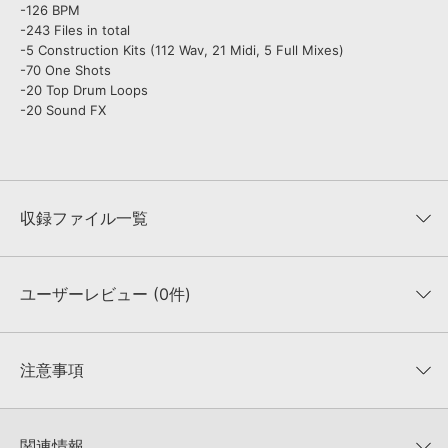
-126 BPM
-243 Files in total
-5 Construction Kits (112 Wav, 21 Midi, 5 Full Mixes)
-70 One Shots
-20 Top Drum Loops
-20 Sound FX
収録ファイル一覧
ユーザーレビュー (0件)
収録ファイル一覧
平均評価
0
★★★★★
注意事項
0
件の評価
KONTAKTフォーマットについて：
サンプルパック製品の
★5
0%
KONTAKTフォーマットは、
製品版KONTAKT（別売）
に読み込ん
関連情報