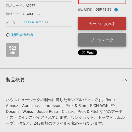
効果音 »
商品コード
お問い合わせ »
A7077
無償のサウンド
管理ソフト
(現地定価：GBP 19.95)
info
短縮コード
CASD022
BGM »
メーカー
Class A Samples
カートに入れる
次世代型
ボーカル・エディタ
使用許諾契約書
info_outline
ブックマーク
APS
映像のBGM・
セリフを音声分離
522
MB
SLS
音素材の制作・
ライセンス提供
製品概要
ハウスミュージックの制作に適したサンプルパックです。Rene
Amesz、Audiojack、Jhonsson、Prok & Sion、RICH WAKLEY、
Dosem、Weiss、Jesse Rose、Ciszak、Prok & Fitchなどのアーテ
ィストにインスパイアされています。ワンショット、トップドラムル
ープ、FXなど、243種類のファイルが収められています。