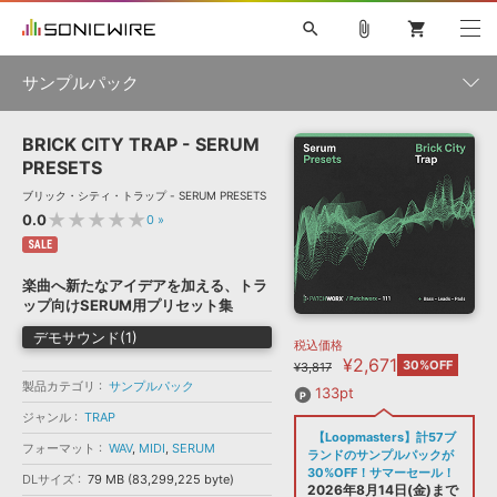
search
attach_file
shopping_cart
サンプルパック
BRICK CITY TRAP - SERUM
初音ミク NT
鏡音リン・レン V4X
巡音ルカ V4X
MEIKO V3
製品一覧
ソフト音源 »
PRESETS
KAITO V3
VOCALOID
TOONTRACK
SPITFIRE AUDIO
ブリック・シティ・トラップ - SERUM PRESETS
VIENNA
EZ DRUMMER 3
SERUM
ライセンスフリーBGM
★★★★★
0.0
0
»
プラグイン・エフェクト »
サンプルパックを試そう
ボーカル抜き出し
DUBSTEP
ジャンル
キャンペーン »
SALE
ELECTRONICA
EDM
TRANCE
MUTANT
ROUTER.FM
楽曲へ新たなアイデアを加える、トラ
SONOCA
サンプルパック »
ップ向けSERUM用プリセット集
特集 »
製品サポート情報 »
メーカー
デモサウンド(1)
税込価格
ソフト音源
プラグイン・エフェクト
サンプルパック
¥2,671
ソフトウェア／ツール »
30%OFF
¥3,817
ニュースレター »
DTMガイド »
製品カテゴリ
サンプルパック
ソフトウェア／ツール
DAW
効果音
BGM
133pt
音楽カード
製作サービス
フォーマット
ジャンル
TRAP
DAW »
【Loopmasters】計57ブ
SONICWIREブログ »
フォーマット
WAV
,
MIDI
,
SERUM
FAQ »
ランドのサンプルパックが
楽曲配信流通
サービス
30%OFF！サマーセール！
DLサイズ
79 MB (83,299,225 byte)
ランキング
2026年8月14日(金)まで