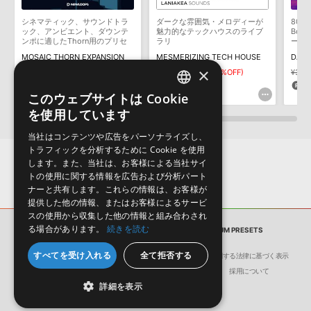
そのものをお使いいただくことはできません。また、デモソングを
構成する全てのサウンドが、サンプルパックに含まれていることを
シネマティック、サウンドトラ
ダークな雰囲気・メロディーが
808 
保証するものではありません。
ック、アンビエント、ダウンテ
魅力的なテックハウスのライブ
Boo
ンポに適したThorn用のプリセ
ラリ
ークな
ダウンロード製品という性質上、一切の返品・返金はお受け付け致
ット集
MOSAIC THORN EXPANSION
MESMERIZING TECH HOUSE
DARK
しかねます。
×
¥5,852
¥3,511(40%OFF)
¥2,926
¥1,463(50%OFF)
¥3,11
175pt
73pt
7
このウェブサイトは Cookie
ENGLISH
を使用しています
JAPANESE
当社はコンテンツや広告をパーソナライズし、
トラフィックを分析するために Cookie を使用
します。また、当社は、お客様による当社サイ
トの使用に関する情報を広告および分析パート
ナーと共有します。これらの情報は、お客様が
提供した他の情報、またはお客様によるサービ
スの使用から収集した他の情報と組み合わされ
る場合があります。
続きを読む
サンプルパック
BRICK CITY TRAP - SERUM PRESETS
すべてを受け入れる
全て拒否する
会社概要
環境保護（CSR）への取り組み
特定商取引に関する法律に基づく表示
サイト動作環境
利用規約
個人情報の保護について
採用について
詳細を表示