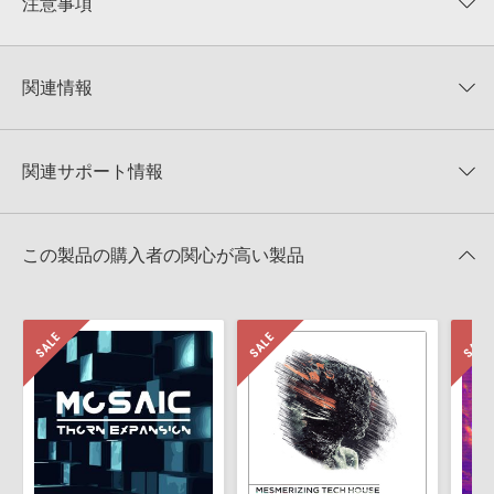
注意事項
0
件の評価
KONTAKTフォーマットについて：
サンプルパック製品の
★5
0%
KONTAKTフォーマットは、
製品版KONTAKT（別売）
に読み込ん
関連情報
★4
0%
でお使いいただけます。無償版のKONTAKT PLAYERではお使いい
★3
0%
ただけませんので、ご注意ください。また、「ライブラリ・タブ」
【Loopmasters】計57ブランドのサンプルパックが30%OFF！サ
★2
0%
への表示にも対応しておりません。
マーセール！
★1
0%
関連サポート情報
4GBを超えるデータに関するご注意：
FAT32でフォーマットされた
LOOPMASTERS 製品一覧
HDDには、1ファイル4GBを超えるデータを格納することができま
レビューをもっと見る »
せん。データ容量が4GBを超えるダウンロード製品をご購入いただ
BRICK CITY TRAP - SERUM PRESETSのサポート情報
Xfer Records社『SERUM』のプリセット読み込み方法
きます際には、NTFSやHFS＋でフォーマットされたHDDをご用意
この製品の購入者の関心が高い製品
いただく必要がございます。
2025.09.16
製品の購入手続き完了後、受注確認メールとシリアルナンバーをお
MIDI形式サンプルパックの追加方法
知らせするメールの2通が送信されます。メールに記載されており
ます説明に沿って、製品のダウンロード／導入を行って下さい。
2022.06.06
サンプルパック製品には、原則として日本語版操作マニュアルをご
マークのついた情報は、該当する製品のご購入ユーザー様専用となって
用意しておりません。ご購入後のご不明点や詳細に関するお問い合
おります。ご覧頂くには、該当する製品をご購入頂く必要がございます。
わせなどは
テクニカルサポート
までご連絡ください。
デモソングは、製品収録サウンドを使ってできることを紹介するた
BRICK CITY TRAP - SERUM PRESETSのサポート情報
めのデモンストレーション用の楽曲です。原則として、デモソング