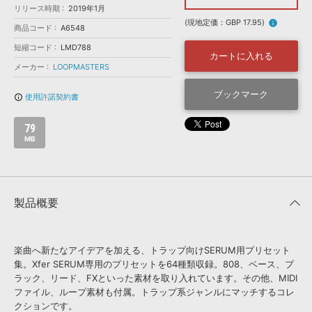
効果音 »
リリース時期
2019年1月
お問い合わせ »
無償のサウンド
管理ソフト
(現地定価：GBP 17.95)
info
商品コード
A6548
BGM »
短縮コード
LMD788
カートに入れる
次世代型
ボーカル・エディタ
メーカー
LOOPMASTERS
ブックマーク
使用許諾契約書
info_outline
APS
映像のBGM・
セリフを音声分離
79
MB
SLS
音素材の制作・
ライセンス提供
製品概要
楽曲へ新たなアイデアを加える、トラップ向けSERUM用プリセット
集。Xfer SERUM専用のプリセットを64種類収録。808、ベース、プ
ラック、リード、FXといった素材を取り入れています。その他、MIDI
ファイル、ループ素材も付属。トラップ系ジャンルにマッチするコレ
クションです。