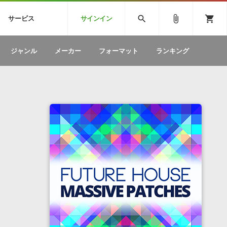
CK
SPITFIRE AUDIO
VIENNA
search
attach_file
shopping_cart
サービス
サインイン
BSTEP
ELECTRONICA
EDM
ソフトウェア／ツール »
SONICWIREブログ »
お問い合わせ »
ジャンル
メーカー
フォーマット
ランキング
のための無
ボーカルパートの制作が自由自在な、次世代
W
効果音
BGM
型ボーカル・エディタ
製品一覧
テクニカルサポート窓口
カテゴリ
製品購入前のご質問・ご相談
メーカー
ランキング