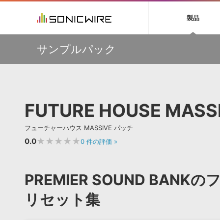
初音ミク NT
鏡音リン・レン V
製品
EZ DRUMMER 3
SERUM
ラ
ソフト音源 »
キャンペーン »
製品サポート情報 »
プラグ
特集 »
DTMガ
サンプルパック
音楽ダウンロードカード製作サービス
独立系ミ
ソフト音源
プラグ
製品一覧
【50％OFF】Soundiron 期間限定セール！人気のクワイ
VOCALOID4 ENGINE製品サポート
製品一覧
特集一覧
DTM初心
ービス
ヤ音源、ストリングス音源が特別価格！
EZ DRUMMER ENGINE製品サポート
楽器＆カテゴリ
カテゴリ
インタビ
サンプル
Audiomodern Summer Sale！全製品35％OFF！
KONTAKT PLAYER 5製品サポート
メーカー
メーカー
TIPS記事
万物を創造するシンセ『Avenger 2』や拡張音源が
VIENNA INSTRUMENTS製品サポート
バーチャルシ
33％OFF！Vengeance Soundサマーセール！
エンジン
ランキン
APS
SLS
FUTURE HOUSE MASS
サウンド・ラ
【AudioThing】古典的なラテン・サウンドを収録した
ランキング
『LATIN PERCUSSION』が51％OFF！
オーディオ・
BGMやセリフの抽出・削除を実現する音声
製品の仕様
【HEAVYOCITY】サマーセール Reloaded！シネマティ
サンプルパッ
フューチャーハウス MASSIVE パッチ
分離サービス
規制作・
ック音源 / エフェクト最大75%OFF！
★★★★★
0.0
0
件の評価
»
DAW »
効果音 
Ableton Live
製品一覧
PREMIER SOUND BAN
Bitwig
カテゴリ
Cubase
リセット集
メーカー
FL Studio
ランキン
SoundBridge
シングル