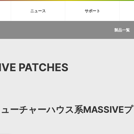
4X
巡音ルカ V4X
MEIKO V3
KAITO V3
VOCALOID
TOONTRA
ニュース
サポート
イセンスフリーBGM
サンプルパックを試そう
ボーカル抜き出し
DU
FAQ »
イン・エフェクト »
イド »
サンプルパック »
ニュースレター »
TRANCE
MUTANT
ROUTER.FM
SONOCA
製品一覧
サウンド素材の効率的な一元管理
ュージシャン向けの楽曲配信流通サ
Piapro Studio / Vocaloid4関連
イン・エフェクト
サンプルパック
ソフトウェア／ツール
DA
償ソフトウェア
者ガイド
製品一覧
バックナンバー一覧
初音ミク V4X関連
ュー一覧
パックを体験してみよう
ジャンル
購読のお申し込み
EZdrummer 3関連
一覧
メーカー
VIENNA関連
ンガー・ラインナップ
グ
フォーマット
IVE PATCHES
イセンシング・サービス
オンラインストアガイド
ランキング
プロセッシング・サービス
ヘルプ
や要件に応じたBGM/効果音の新
クを試そう！
ライセンス提供
BGM »
»
製品一覧
Kのフューチャーハウス系MASSIVEプ
ジャンル
メーカー
ランキング
グ
シングルBGM
効果音